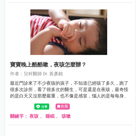
寶寶晚上酷酷嗽，夜咳怎麼辦？
作者：兒科醫師 Dr. 黃彥銘
最近門診來了不少夜咳的孩子，不知道已經咳了多久，跑了
很多次診所，看了很多次的醫生，可是還是在夜咳，最奇怪
的是白天又沒那麼嚴重，也不像是感冒，惱人的是每每身體
該休息的時候卻咳個不停，好像沒法好好睡上一覺，有時候
收藏
甚至咳到吐，苦情的爸媽又得忍住睡意洗床單，這到底是為
什麼呢？
關鍵字：
夜咳
、
睡眠
、
咳嗽