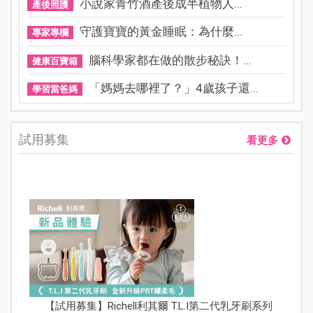
小說家青竹酒產後成半植物人...
產後照護
守護寶寶的黃金睡眠：為什麼...
專家專欄
腦科學家都在做的散步秘訣！...
健康百寶箱
「媽媽去哪裡了？」4歲孩子還...
學習當爸媽
試用募集
看更多
【試用募集】Richell利其爾 T.L.I第二代乳牙刷系列