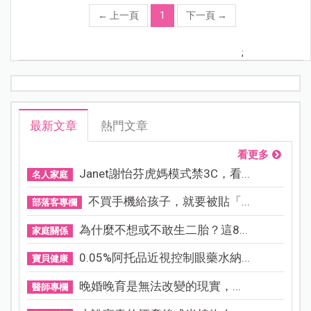
←
上一頁
1
下一頁
→
;
最新文章
熱門文章
看更多
Janet謝怡芬虎媽模式禁3C，看...
名人家庭
不買手機給孩子，就要被貼「...
部落客專欄
為什麼不想或不敢生二胎？這8...
家庭關係
0.05%阿托品近視控制眼藥水納...
寶貝健康
晚婚晚育是無法改變的現實，...
醫師專欄