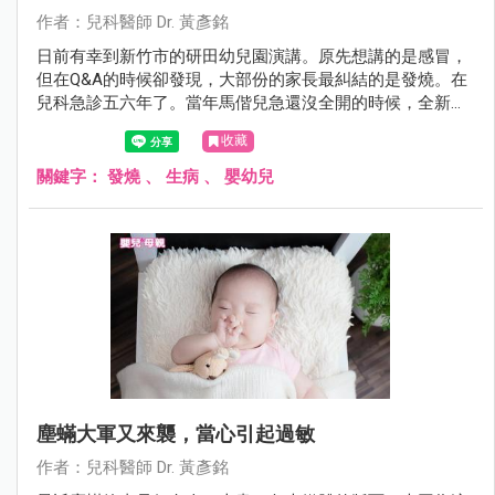
作者：兒科醫師 Dr. 黃彥銘
日前有幸到新竹市的研田幼兒園演講。原先想講的是感冒，
但在Q&A的時候卻發現，大部份的家長最糾結的是發燒。在
兒科急診五六年了。當年馬偕兒急還沒全開的時候，全新竹
縣市退不了燒的孩子幾乎全都擠來這裡，我想我還算有資格
收藏
在這裡教大家幾招，在面對發燒，爸媽如何處置與辨別方
法。
關鍵字：
發燒
、
生病
、
嬰幼兒
塵蟎大軍又來襲，當心引起過敏
作者：兒科醫師 Dr. 黃彥銘