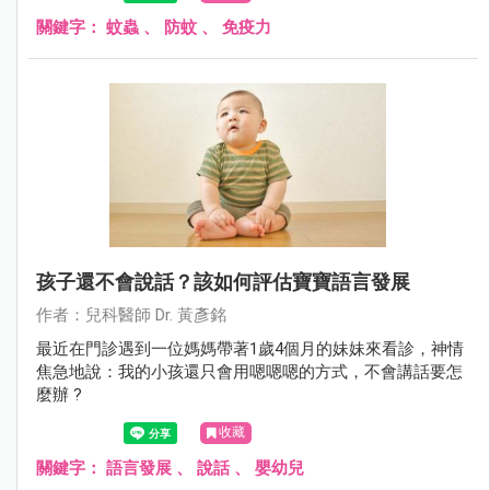
關鍵字：
蚊蟲
、
防蚊
、
免疫力
孩子還不會說話？該如何評估寶寶語言發展
作者：兒科醫師 Dr. 黃彥銘
最近在門診遇到一位媽媽帶著1歲4個月的妹妹來看診，神情
焦急地說：我的小孩還只會用嗯嗯嗯的方式，不會講話要怎
麼辦 ?
收藏
關鍵字：
語言發展
、
說話
、
嬰幼兒