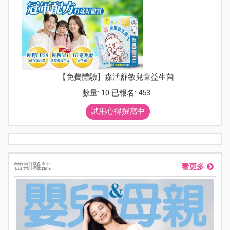
【免費體驗】森活舒敏兒童益生菌
數量: 10 已報名: 453
試用心得撰寫中
當期雜誌
看更多