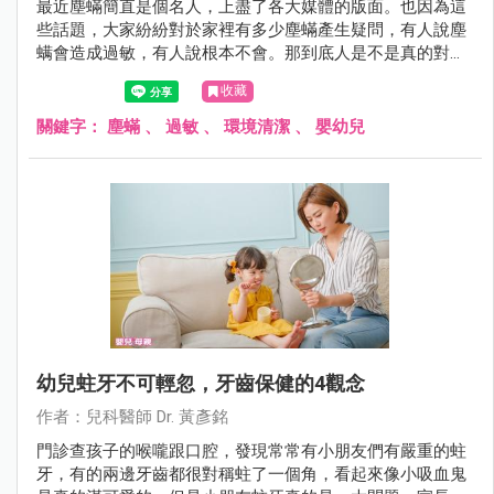
最近塵蟎簡直是個名人，上盡了各大媒體的版面。也因為這
些話題，大家紛紛對於家裡有多少塵蟎產生疑問，有人說塵
螨會造成過敏，有人說根本不會。那到底人是不是真的對塵
蟎會過敏呢？讓黃醫師在這裡為您解答！
收藏
關鍵字：
塵蟎
、
過敏
、
環境清潔
、
嬰幼兒
幼兒蛀牙不可輕忽，牙齒保健的4觀念
作者：兒科醫師 Dr. 黃彥銘
門診查孩子的喉嚨跟口腔，發現常常有小朋友們有嚴重的蛀
牙，有的兩邊牙齒都很對稱蛀了一個角，看起來像小吸血鬼