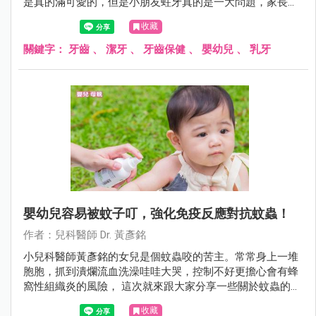
是真的滿可愛的，但是小朋友蛀牙真的是一大問題，家長可
能不能輕忽！在此統整一下常見的疑問與錯誤觀念讓大家參
收藏
考。
關鍵字：
牙齒
、
潔牙
、
牙齒保健
、
嬰幼兒
、
乳牙
嬰幼兒容易被蚊子叮，強化免疫反應對抗蚊蟲！
作者：兒科醫師 Dr. 黃彥銘
小兒科醫師黃彥銘的女兒是個蚊蟲咬的苦主。常常身上一堆
胞胞，抓到潰爛流血洗澡哇哇大哭，控制不好更擔心會有蜂
窩性組織炎的風險， 這次就來跟大家分享一些關於蚊蟲的小
知識。
收藏