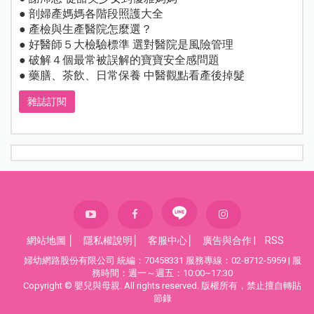
● 剖婦產媽媽各階段照護大全
● 產檢與生產醫院怎麼選？
● 好醫師５大檢驗標準 選對醫院是風險管理
● 破解４個最常被誤解的寶寶安全感問題
● 藥膳、茶飲、日常保養 中醫觀點看產後掉髮
雜誌訂閱
網站地圖
│
隱私權說明
│
客服中心
│
廣告與合作
|
RSS
婦幼網路股份有限公司 統編：70458331 服務專線：02-8712-5959 | 服
務時間：週一～週五：10:00~17:30
Copyright © 嬰兒與母親. All rights reserved. 版權所有，禁止擅自轉貼
節錄