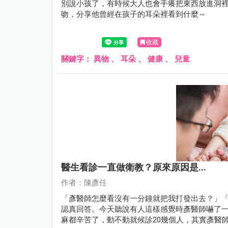
別說小孩了，有時候大人也會手癢把東西放進洞
吻，分享他曾經在孩子的耳朵裡看到什麼～
收藏
關鍵字：
異物
、
耳朵
、
健康
、
兒童
醫生看診一直做衛教？原來原因是...
作者：陳彥任
「彥醫師怎麼看沒有一分鐘就把我打發出去？」
認真回答。今天聽說有人這樣感覺時彥醫師嚇了
麻都辛苦了，動不動就候診20幾個人，其實彥醫