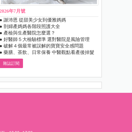
2026年7月號
● 謝沛恩 從甜美少女到優雅媽媽
● 剖婦產媽媽各階段照護大全
● 產檢與生產醫院怎麼選？
● 好醫師５大檢驗標準 選對醫院是風險管理
● 破解４個最常被誤解的寶寶安全感問題
● 藥膳、茶飲、日常保養 中醫觀點看產後掉髮
雜誌訂閱