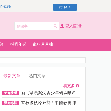
私權說明
。
我知道了
登入|註冊
師
採購年鑑
寵粉月月抽
最新文章
熱門文章
看更多
新北割頸案受害少年楊承勳名...
新知快遞
立秋後秋燥來襲！中醫教養肺...
醫師專欄