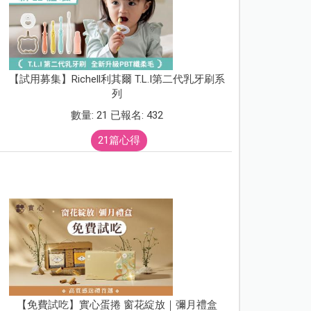
【試用募集】Richell利其爾 T.L.I第二代乳牙刷系
列
數量: 21 已報名: 432
21篇心得
【免費試吃】實心蛋捲 窗花綻放｜彌月禮盒