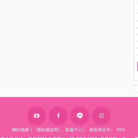
網站地圖
│
隱私權說明
│
客服中心
│
廣告與合作
|
RSS