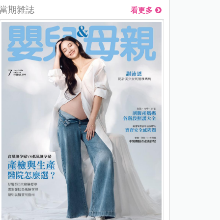
當期雜誌
看更多