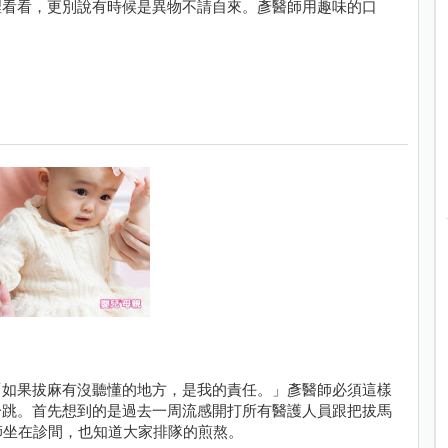
裡看看，更別說有時候是異物不請自來。彥醫師用趣味的口
「如果拔麻有沒聽懂的地方，是我的責任。」彥醫師必須這樣
一跳。首先想到的是過去一周流感開打所有醫護人員跟把拔馬
師坐在診間，也知道大家排隊的煎熬。