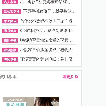
Janet謝怡芬虎媽模式禁3C，看...
名人家庭
不買手機給孩子，就要被貼「...
部落客專欄
為什麼不想或不敢生二胎？這8...
家庭關係
0.05%阿托品近視控制眼藥水納...
寶貝健康
晚婚晚育是無法改變的現實，...
醫師專欄
小說家青竹酒產後成半植物人...
產後照護
守護寶寶的黃金睡眠：為什麼...
專家專欄
試用募集
看更多