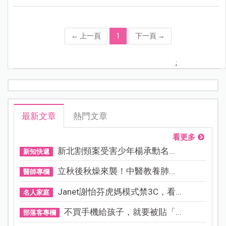
←
上一頁
1
下一頁
→
;
最新文章
熱門文章
看更多
新北割頸案受害少年楊承勳名...
新知快遞
立秋後秋燥來襲！中醫教養肺...
醫師專欄
Janet謝怡芬虎媽模式禁3C，看...
名人家庭
不買手機給孩子，就要被貼「...
部落客專欄