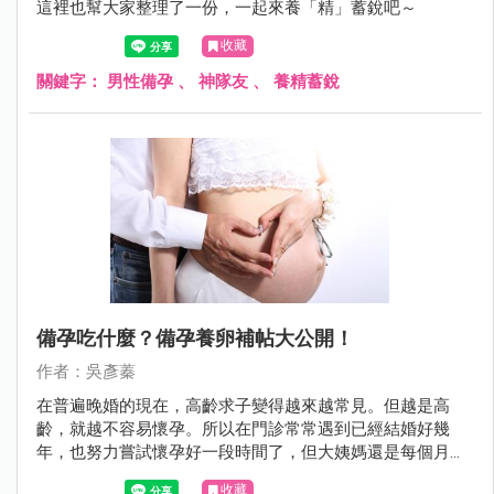
這裡也幫大家整理了一份，一起來養「精」蓄銳吧～
收藏
關鍵字：
男性備孕
、
神隊友
、
養精蓄銳
備孕吃什麼？備孕養卵補帖大公開！
作者：吳彥蓁
在普遍晚婚的現在，高齡求子變得越來越常見。但越是高
齡，就越不容易懷孕。所以在門診常常遇到已經結婚好幾
年，也努力嘗試懷孕好一段時間了，但大姨媽還是每個月規
則來say hello。
收藏