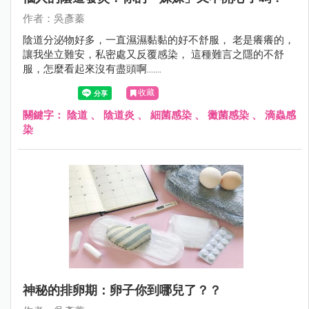
作者：吳彥蓁
陰道分泌物好多，一直濕濕黏黏的好不舒服， 老是癢癢的，
讓我坐立難安，私密處又反覆感染， 這種難言之隱的不舒
服，怎麼看起來沒有盡頭啊.......
收藏
關鍵字：
陰道
、
陰道炎
、
細菌感染
、
黴菌感染
、
滴蟲感
染
神秘的排卵期：卵子你到哪兒了？？