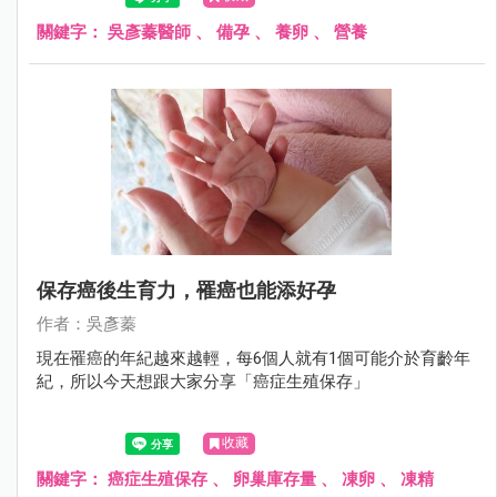
關鍵字：
吳彥蓁醫師
、
備孕
、
養卵
、
營養
保存癌後生育力，罹癌也能添好孕
作者：吳彥蓁
現在罹癌的年紀越來越輕，每6個人就有1個可能介於育齡年
紀，所以今天想跟大家分享「癌症生殖保存」
收藏
關鍵字：
癌症生殖保存
、
卵巢庫存量
、
凍卵
、
凍精