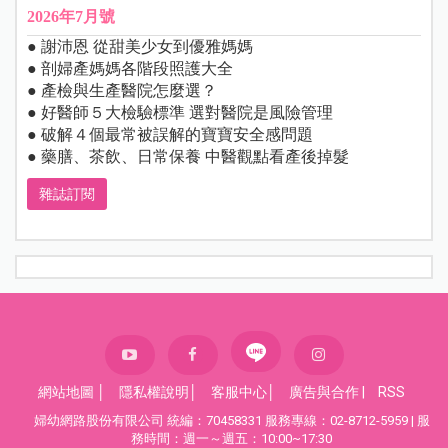
2026年7月號
● 謝沛恩 從甜美少女到優雅媽媽
● 剖婦產媽媽各階段照護大全
● 產檢與生產醫院怎麼選？
● 好醫師５大檢驗標準 選對醫院是風險管理
● 破解４個最常被誤解的寶寶安全感問題
● 藥膳、茶飲、日常保養 中醫觀點看產後掉髮
雜誌訂閱
網站地圖
│
隱私權說明
│
客服中心
│
廣告與合作
|
RSS
婦幼網路股份有限公司 統編：70458331 服務專線：02-8712-5959 | 服
務時間：週一～週五：10:00~17:30