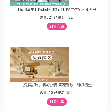
【試用募集】Richell利其爾 T.L.I第二代乳牙刷系列
數量: 21 已報名: 432
21篇心得
【免費試吃】實心蛋捲 窗花綻放｜彌月禮盒
數量: 10 已報名: 502
11篇心得