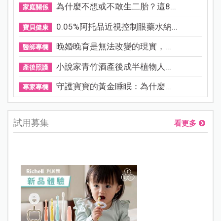
為什麼不想或不敢生二胎？這8...
家庭關係
0.05%阿托品近視控制眼藥水納...
寶貝健康
晚婚晚育是無法改變的現實，...
醫師專欄
小說家青竹酒產後成半植物人...
產後照護
守護寶寶的黃金睡眠：為什麼...
專家專欄
試用募集
看更多