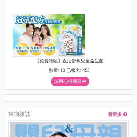
【免費體驗】森活舒敏兒童益生菌
數量: 10 已報名: 453
試用心得撰寫中
當期雜誌
看更多