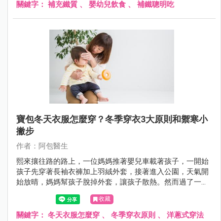
關鍵字：
補充鐵質
、
嬰幼兒飲食
、
補鐵聰明吃
寶包冬天衣服怎麼穿？冬季穿衣3大原則和禦寒小
撇步
作者：阿包醫生
熙來攘往路的路上，一位媽媽推著嬰兒車載著孩子，一開始
孩子先穿著長袖衣褲加上羽絨外套，接著進入公園，天氣開
始放晴，媽媽幫孩子脫掉外套，讓孩子散熱。然而過了一會
兒，天空雲層開始變厚，媽媽又趕緊幫孩子套上外套，就這
收藏
樣媽媽幫孩子穿脫衣服來回不下5～6次，旁人看了都累了。
關鍵字：
冬天衣服怎麼穿
、
冬季穿衣原則
、
洋蔥式穿法