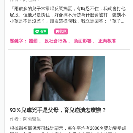
「兩歲多的兒子常常唱反調搗蛋，有時忍不住，我就會打他
屁股。但他只是愣住，好像搞不清楚為什麼會被打，體罰小
小孩是不是沒差？」朋友這樣問我，我立馬回答：「孩子都
知道喔！千萬不要小看孩子的能力和記憶。」這次要來跟大
收藏
家聊聊體罰對孩子的影響。
關鍵字：
體罰
、
反社會行為
、
負面影響
、
正向教養
93％兒虐兇手是父母，育兒崩潰怎麼辦？
作者：阿包醫生
根據衛福部保護司統計顯示，每年平均有2000名嬰幼兒受虐