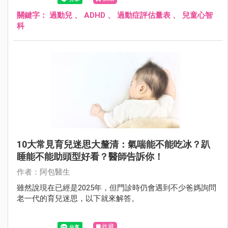
症的兒子，爸媽只能搖頭表示無奈。
關鍵字：
過動兒
、
ADHD
、
過動症評估量表
、
兒童心智
科
10大常見育兒迷思大釐清：氣喘能不能吃冰？趴
睡能不能助頭型好看？醫師告訴你！
作者：阿包醫生
雖然說現在已經是2025年，但門診時仍會遇到不少爸媽詢問
老一代的育兒迷思，以下就來解答。
收藏