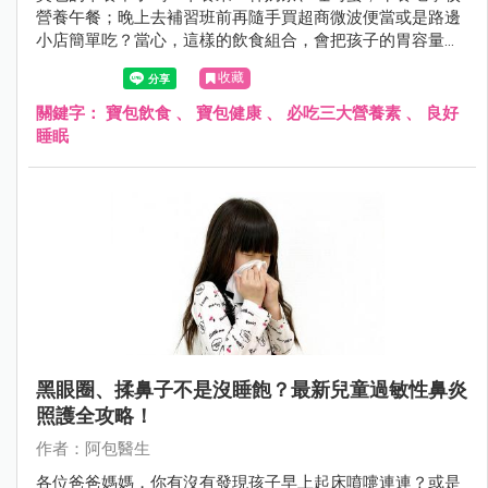
營養午餐；晚上去補習班前再隨手買超商微波便當或是路邊
小店簡單吃？當心，這樣的飲食組合，會把孩子的胃容量佔
滿，也無法多攝取營養價值更高的食物。
收藏
關鍵字：
寶包飲食
、
寶包健康
、
必吃三大營養素
、
良好
睡眠
黑眼圈、揉鼻子不是沒睡飽？最新兒童過敏性鼻炎
照護全攻略！
作者：阿包醫生
各位爸爸媽媽，你有沒有發現孩子早上起床噴嚏連連？或是