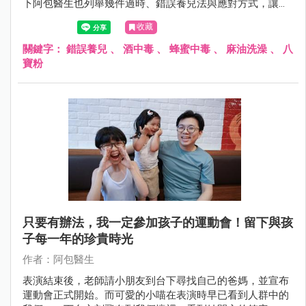
下阿包醫生也列舉幾件過時、錯誤養兒法與應對方式，讓爸
媽拒絕錯誤養育法且不尷尬！
收藏
關鍵字：
錯誤養兒
、
酒中毒
、
蜂蜜中毒
、
麻油洗澡
、
八
寶粉
只要有辦法，我一定參加孩子的運動會！留下與孩
子每一年的珍貴時光
作者：阿包醫生
表演結束後，老師請小朋友到台下尋找自己的爸媽，並宣布
運動會正式開始。而可愛的小喵在表演時早已看到人群中的