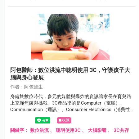
阿包醫師：數位洪流中聰明使用 3C，守護孩子大
腦與身心發展
作者：阿包醫生
身處於數位時代，多元的媒體與爆炸的資訊讓家長在育兒路
上充滿焦慮與挑戰。3C產品指的是Computer（電腦）、
Communication（通訊）、Consumer Electronics（消費性
電子產品），涵蓋了電腦、手機、平板、數位相機、智慧家
收藏
電等眾多產品，以下內文提到的3C產品主要指手機、平板和
電視。
關鍵字：
數位洪流
、
聰明使用3C
、
大腦影響
、
3C共存