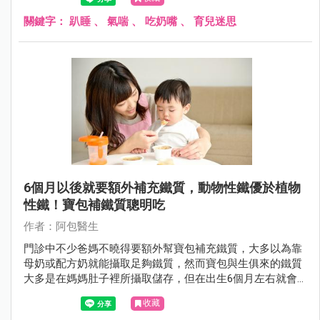
關鍵字：
趴睡
、
氣喘
、
吃奶嘴
、
育兒迷思
6個月以後就要額外補充鐵質，動物性鐵優於植物
性鐵！寶包補鐵質聰明吃
作者：阿包醫生
門診中不少爸媽不曉得要額外幫寶包補充鐵質，大多以為靠
母奶或配方奶就能攝取足夠鐵質，然而寶包與生俱來的鐵質
大多是在媽媽肚子裡所攝取儲存，但在出生6個月左右就會
消耗殆盡，這時就須從食物中攝取鐵質，以下來說說如何幫
收藏
寶包聰明補鐵。