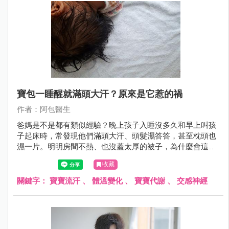
寶包一睡醒就滿頭大汗？原來是它惹的禍
作者：阿包醫生
爸媽是不是都有類似經驗？晚上孩子入睡沒多久和早上叫孩
子起床時，常發現他們滿頭大汗、頭髮濕答答，甚至枕頭也
濕一片。明明房間不熱、也沒蓋太厚的被子，為什麼會這
樣？
收藏
關鍵字：
寶寶流汗
、
體溫變化
、
寶寶代謝
、
交感神經