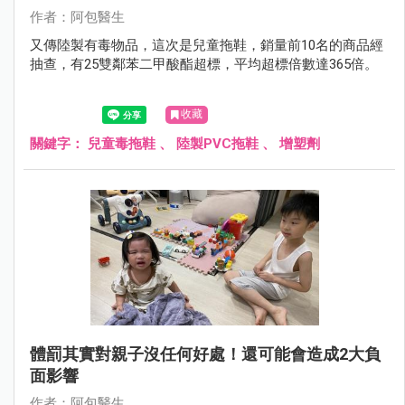
作者：阿包醫生
又傳陸製有毒物品，這次是兒童拖鞋，銷量前10名的商品經
抽查，有25雙鄰苯二甲酸酯超標，平均超標倍數達365倍。
收藏
關鍵字：
兒童毒拖鞋
、
陸製PVC拖鞋
、
增塑劑
體罰其實對親子沒任何好處！還可能會造成2大負
面影響
作者：阿包醫生