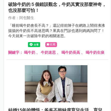
破除牛奶的５個錯誤觀念，牛奶其實沒那麼神奇，
也沒那麼可怕！
作者：阿包醫生
「睡前喝牛奶會長不高？」還記得前陣子在網路上鬧得沸沸
揚揚的牛奶長不高迷思嗎？果真在門診也遇到媽媽詢問了！
今天就來一次破除牛奶的相關迷思。
收藏
關鍵字：
喝牛奶
、
牛奶迷思
、
喝牛奶長高
、
喝牛奶生痰
結婚15年的體悟：爸爸不能缺席育兒生活，育兒