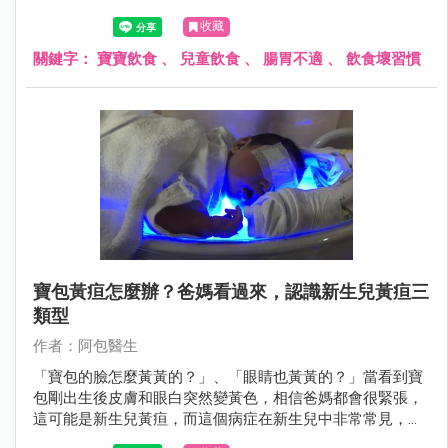
食物美味，所以改不掉，結果演變成常常脹氣或肚子痛。
收藏
關鍵字：
寶寶飲食
、
兒童飲食
、
腸胃不適
、
飲食壞習慣
寶包黃疸怎麼辦？爸媽看過來，認識新生兒黃疸三
類型
作者：阿包醫生
「寶包的臉怎麼黃黃的？」、「眼睛也黃黃的？」當看到寶
包剛出生後皮膚和眼白突然變黃色，相信爸媽都會很緊張，
這可能是新生兒黃疸，而這個病症在新生兒中非常常見，透
過醫師評估檢查必要時接受照光治療，大多不會有後遺症。