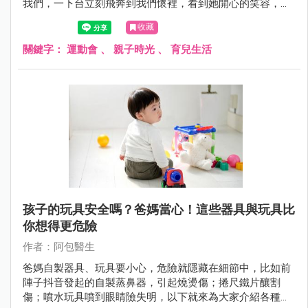
我們，一下台立刻飛奔到我們懷裡，看到她開心的笑容，真
的覺得好在有特別請假參加運動會。
收藏
關鍵字：
運動會
、
親子時光
、
育兒生活
孩子的玩具安全嗎？爸媽當心！這些器具與玩具比
你想得更危險
作者：阿包醫生
爸媽自製器具、玩具要小心，危險就隱藏在細節中，比如前
陣子抖音發起的自製蒸鼻器，引起燒燙傷；捲尺鐵片釀割
傷；噴水玩具噴到眼睛險失明，以下就來為大家介紹各種危