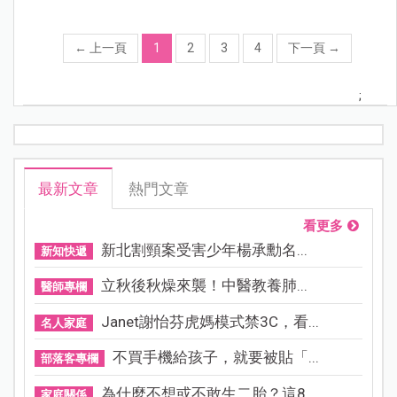
←
上一頁
1
2
3
4
下一頁
→
;
最新文章
熱門文章
看更多
新北割頸案受害少年楊承勳名...
新知快遞
立秋後秋燥來襲！中醫教養肺...
醫師專欄
Janet謝怡芬虎媽模式禁3C，看...
名人家庭
不買手機給孩子，就要被貼「...
部落客專欄
為什麼不想或不敢生二胎？這8...
家庭關係