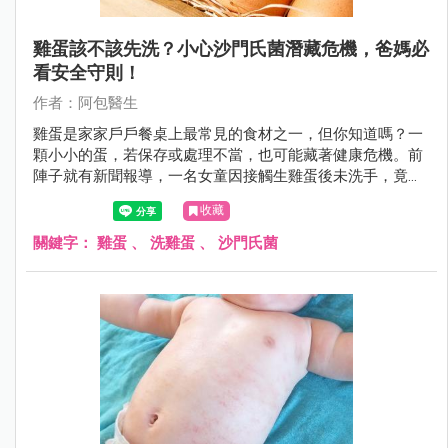
雞蛋該不該先洗？小心沙門氏菌潛藏危機，爸媽必
看安全守則！
作者：阿包醫生
雞蛋是家家戶戶餐桌上最常見的食材之一，但你知道嗎？一
顆小小的蛋，若保存或處理不當，也可能藏著健康危機。前
陣子就有新聞報導，一名女童因接觸生雞蛋後未洗手，竟感
染沙門氏菌高燒不退，讓許多爸媽聞之色變。到底雞蛋該怎
收藏
麼挑、怎麼洗、怎麼煮，才能吃得安心？今天就帶大家一起
把「雞蛋安全守則」好好學起來！
關鍵字：
雞蛋
、
洗雞蛋
、
沙門氏菌