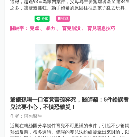
通報，超過93％為家內案件，父母為主要施虐者甚至達84％
之多，讓雙親抓狂、動手施暴的原因往往是孩子亂丟玩具、
不睡覺等事。
收藏
關鍵字：
兒虐
、
暴力
、
育兒崩潰
、
育兒喘息技巧
爺餵孫喝一口酒竟害孫猝死，醫師籲：5件錯誤養
兒法要小心，不慎恐釀災！
作者：阿包醫生
近期在粉絲團分享幾件育兒不可思議的事件，引起不少爸媽
熱烈反應，很多過時、錯誤的養兒法紛紛被拿出來討論，以