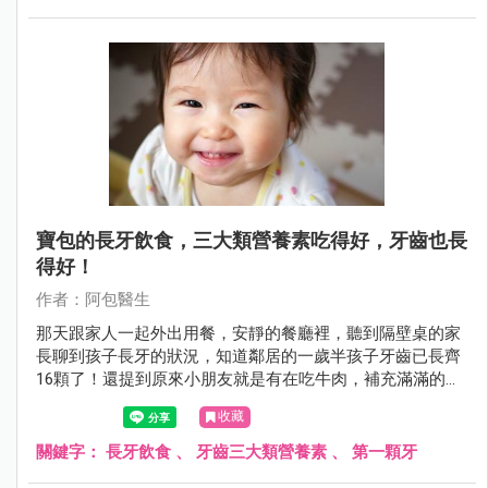
寶包的長牙飲食，三大類營養素吃得好，牙齒也長
得好！
作者：阿包醫生
那天跟家人一起外出用餐，安靜的餐廳裡，聽到隔壁桌的家
長聊到孩子長牙的狀況，知道鄰居的一歲半孩子牙齒已長齊
16顆了！還提到原來小朋友就是有在吃牛肉，補充滿滿的鈣
質，牙才長得好！怎麼…聽起來覺得怪怪的呀！阿包醫生來
收藏
幫大家補充寶包的長牙飲食資訊。
關鍵字：
長牙飲食
、
牙齒三大類營養素
、
第一顆牙