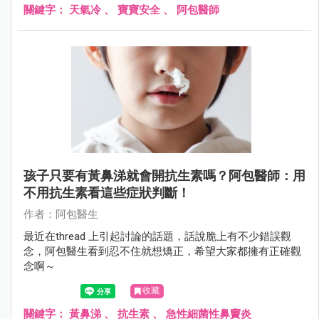
關鍵字：
天氣冷
、
寶寶安全
、
阿包醫師
孩子只要有黃鼻涕就會開抗生素嗎？阿包醫師：用
不用抗生素看這些症狀判斷！
作者：阿包醫生
最近在thread 上引起討論的話題，話說脆上有不少錯誤觀
念，阿包醫生看到忍不住就想矯正，希望大家都擁有正確觀
念啊～
收藏
關鍵字：
黃鼻涕
、
抗生素
、
急性細菌性鼻竇炎