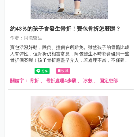
約43％的孩子會發生骨折！寶包骨折怎麼辦？
作者：阿包醫生
寶包活潑好動，跌倒、撞傷在所難免。雖然孩子的骨骼比成
人有彈性，但骨折仍相當常見，阿包醫生不時都會碰到一些
骨折個案喔！孩子骨折應盡早介入，若處理不當，不僅延誤
治療，還可能影響骨骼發育與日常生活。
收藏
關鍵字：
骨折
、
骨折處理4步驟
、
冰敷
、
固定患部