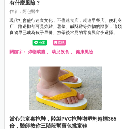
有什麼風險？
作者：阿包醫生
現代社會盛行速食文化，不僅速食店，就連早餐店、便利商
店、路邊攤都可見炸雞、薯條、鹹酥雞等炸物的蹤影，這類
食物早已成為孩子早餐、放學後常見的零食與宵夜選擇。
收藏
關鍵字：
炸物成癮
、
幼兒飲食
、
健康風險
當心兒童毒拖鞋，陸製PVC拖鞋增塑劑超標365
倍，醫師教你三階段幫寶包挑童鞋