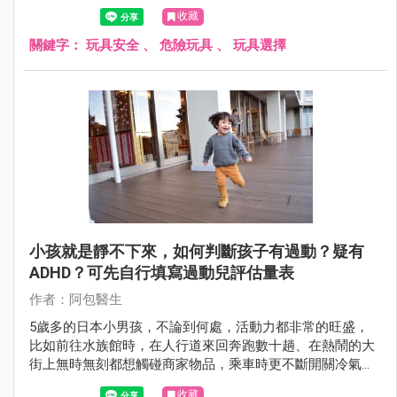
險物品。
收藏
關鍵字：
玩具安全
、
危險玩具
、
玩具選擇
小孩就是靜不下來，如何判斷孩子有過動？疑有
ADHD？可先自行填寫過動兒評估量表
作者：阿包醫生
5歲多的日本小男孩，不論到何處，活動力都非常的旺盛，
比如前往水族館時，在人行道來回奔跑數十趟、在熱鬧的大
街上無時無刻都想觸碰商家物品，乘車時更不斷開關冷氣
口、車窗和玩垃圾，讓全車乘客都很困擾，面對疑似有過動
收藏