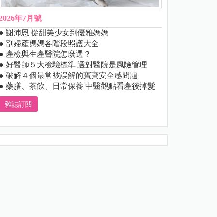
2026年7月號
● 謝沛恩 從甜美少女到優雅媽媽
● 剖婦產媽媽各階段照護大全
● 產檢與生產醫院怎麼選？
● 好醫師５大檢驗標準 選對醫院是風險管理
● 破解４個最常被誤解的寶寶安全感問題
● 藥膳、茶飲、日常保養 中醫觀點看產後掉髮
雜誌訂閱