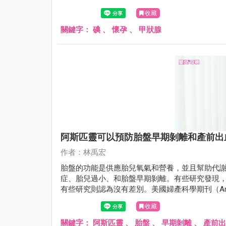
收藏
關鍵字：
碘
、
懷孕
、
甲狀腺
阿斯匹靈可以預防胎盤早期剝離和產前出
作者：林禹宏
胎盤的功能是供應胎兒氧氣和營養，並且幫助代
症、胎兒過小、和胎盤早期剝離。有些研究發現，
有些研究則認為沒有差別。美國婦產科學期刊（American Jou
月份有一項綜合分析研究（meta-analysi
收藏
血，只是跟劑量和使用時機有關。
關鍵字：
阿斯匹靈
、
胎盤
、
早期剝離
、
產前出