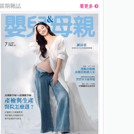
當期雜誌
看更多