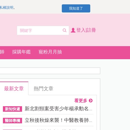
私權說明
。
我知道了
登入|註冊
師
採購年鑑
寵粉月月抽
最新文章
熱門文章
看更多
新北割頸案受害少年楊承勳名...
新知快遞
立秋後秋燥來襲！中醫教養肺...
醫師專欄