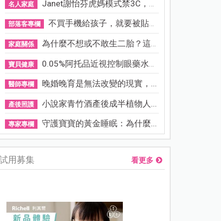
Janet謝怡芬虎媽模式禁3C，看...
名人家庭
不買手機給孩子，就要被貼「...
部落客專欄
為什麼不想或不敢生二胎？這8...
家庭關係
0.05%阿托品近視控制眼藥水納...
寶貝健康
晚婚晚育是無法改變的現實，...
醫師專欄
小說家青竹酒產後成半植物人...
產後照護
守護寶寶的黃金睡眠：為什麼...
專家專欄
試用募集
看更多