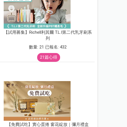
【試用募集】Richell利其爾 T.L.I第二代乳牙刷系
列
數量: 21 已報名: 432
21篇心得
【免費試吃】實心蛋捲 窗花綻放｜彌月禮盒