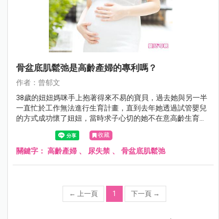
骨盆底肌鬆弛是高齡產婦的專利嗎？
作者：曾郁文
38歲的妞妞媽咪手上抱著得來不易的寶貝，過去她與另一半
一直忙於工作無法進行生育計畫，直到去年她透過試管嬰兒
的方式成功懷了妞妞，當時求子心切的她不在意高齡生育的
辛勞，一心只希望寶寶健康平安，如今她終於把妞妞生下來
收藏
了，但卻出現了當時沒想到的婦科困擾，頻尿、漏尿、腹部
有垂墜感、私密處鬆弛、便祕等…等症狀率續出現！因此門
關鍵字：
高齡產婦
、
尿失禁
、
骨盆底肌鬆弛
診時間她特地來諮詢我，這些她始料未及的狀況到底該怎麼
處理呢？
←
上一頁
1
下一頁
→