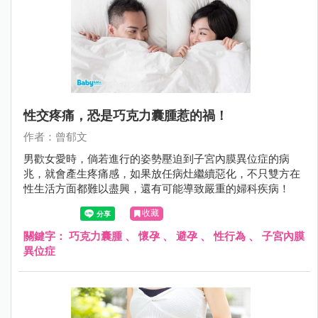
性交疼痛，恐是巧克力囊腫惹的禍！
作者：曾郁文
男歡女愛時，倘若進行的姿勢壓迫到子宮內膜異位症的病
兆，就會產生疼痛感，如果放任病灶繼續惡化，不只雙方在
性生活方面都難以盡興，還有可能導致嚴重的婦科疾病！
收藏
關鍵字：
巧克力囊腫
、
懷孕
、
避孕
、
性行為
、
子宮內膜
異位症