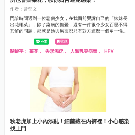
作者：曾郁文
門診時間遇到一位悲傷少女，在我面前哭訴自己的「妹妹長
出花椰菜」，除了染病的擔憂，還有一件很令少女百思不得
其解的問題，那就是她與男友都只有對方這麼一個單一性伴
侶，可是男友卻沒有中獎的跡象，她很擔憂男友會質疑她的
收藏
清白，不知道該怎麼解釋才好，因此至今都對男友隱瞞感染
的事情……
關鍵字：
菜花
、
尖形濕疣
、
人類乳突病毒
、
HPV
秋老虎加上小內添亂！細菌藏在內褲裡！小心感染
找上門