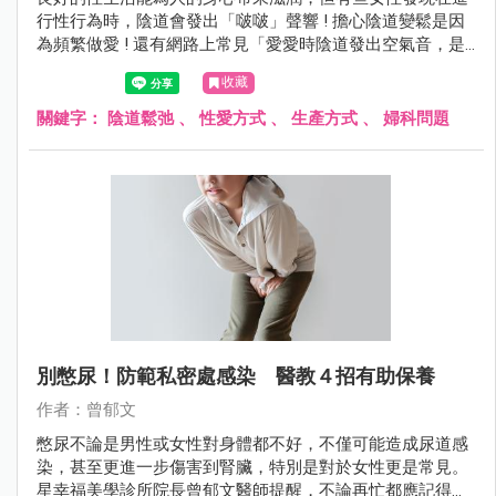
行性行為時，陰道會發出「啵啵」聲響 ! 擔心陰道變鬆是因
為頻繁做愛 ! 還有網路上常見「愛愛時陰道發出空氣音，是
陰道鬆弛嗎？」的說法，今天就來為大家說明陰道鬆弛及預
收藏
防妙招！
關鍵字：
陰道鬆弛
、
性愛方式
、
生產方式
、
婦科問題
別憋尿！防範私密處感染 醫教４招有助保養
作者：曾郁文
憋尿不論是男性或女性對身體都不好，不僅可能造成尿道感
染，甚至更進一步傷害到腎臟，特別是對於女性更是常見。
星幸福美學診所院長曾郁文醫師提醒，不論再忙都應記得上