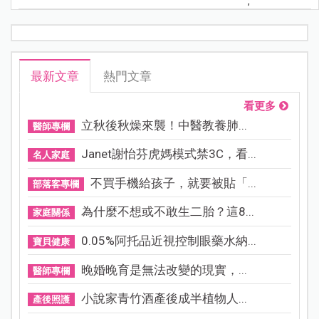
;
最新文章
熱門文章
看更多
立秋後秋燥來襲！中醫教養肺...
醫師專欄
Janet謝怡芬虎媽模式禁3C，看...
名人家庭
不買手機給孩子，就要被貼「...
部落客專欄
為什麼不想或不敢生二胎？這8...
家庭關係
0.05%阿托品近視控制眼藥水納...
寶貝健康
晚婚晚育是無法改變的現實，...
醫師專欄
小說家青竹酒產後成半植物人...
產後照護