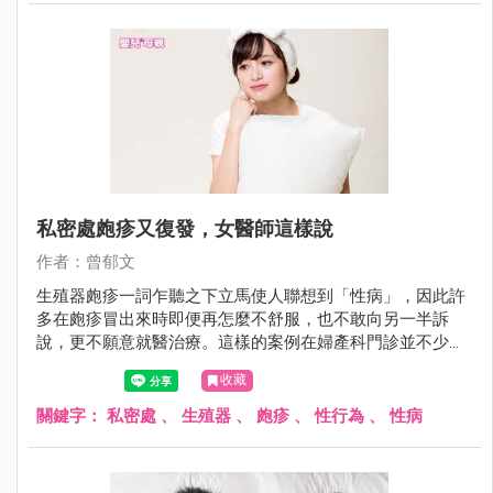
私密處皰疹又復發，女醫師這樣說
作者：曾郁文
生殖器皰疹一詞乍聽之下立馬使人聯想到「性病」，因此許
多在皰疹冒出來時即便再怎麼不舒服，也不敢向另一半訴
說，更不願意就醫治療。這樣的案例在婦產科門診並不少
見，陳小姐就是長期飽受私密處皰疹折磨的苦主，到底該怎
收藏
麼預防和治療呢？
關鍵字：
私密處
、
生殖器
、
皰疹
、
性行為
、
性病