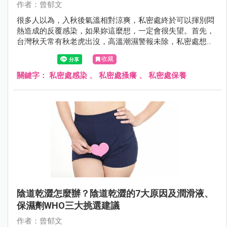
作者：曾郁文
很多人以為，入秋後氣溫相對涼爽，私密處終於可以揮別悶
熱造成的反覆感染，如果妳這麼想，一定會很失望。首先，
台灣秋天常有秋老虎出沒，高溫潮濕警報未除，私密處想要
遠離搔癢感染有難度，另一方面，很多人以為感染問題出在
收藏
外在環境，卻忽略內在環境也可能成為幫兇。
關鍵字：
私密處感染
、
私密處搔癢
、
私密處保養
陰道乾澀怎麼辦？陰道乾澀的7大原因及潤滑液、
保濕劑WHO三大挑選建議
作者：曾郁文