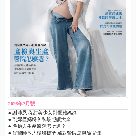
2026年7月號
● 謝沛恩 從甜美少女到優雅媽媽
● 剖婦產媽媽各階段照護大全
● 產檢與生產醫院怎麼選？
● 好醫師５大檢驗標準 選對醫院是風險管理