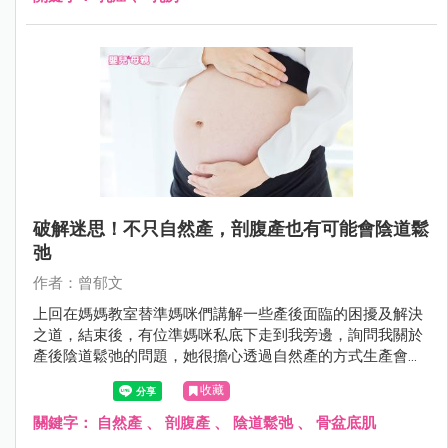
破解迷思！不只自然產，剖腹產也有可能會陰道鬆
弛
作者：曾郁文
上回在媽媽教室替準媽咪們講解一些產後面臨的困擾及解決
之道，結束後，有位準媽咪私底下走到我旁邊，詢問我關於
產後陰道鬆弛的問題，她很擔心透過自然產的方式生產會造
成嚴重的陰道鬆弛，因此她內心偏向選擇剖腹生產。但是難
收藏
道剖腹產的陰道就會緊實如初，不受影響嗎？
關鍵字：
自然產
、
剖腹產
、
陰道鬆弛
、
骨盆底肌