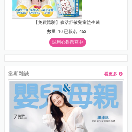
【免費體驗】森活舒敏兒童益生菌
數量: 10 已報名: 453
試用心得撰寫中
當期雜誌
看更多