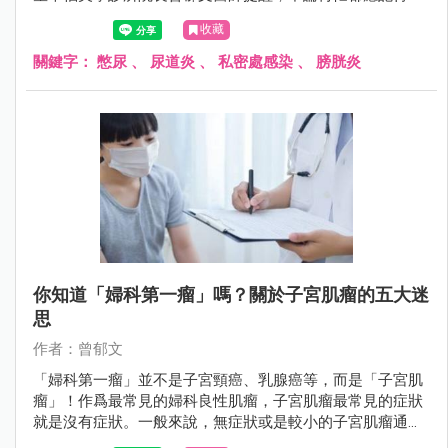
廁所，以避免感染情況發生。
收藏
關鍵字：
憋尿
、
尿道炎
、
私密處感染
、
膀胱炎
你知道「婦科第一瘤」嗎？關於子宮肌瘤的五大迷
思
作者：曾郁文
「婦科第一瘤」並不是子宮頸癌、乳腺癌等，而是「子宮肌
瘤」！作爲最常見的婦科良性肌瘤，子宮肌瘤最常見的症狀
就是沒有症狀。一般來說，無症狀或是較小的子宮肌瘤通常
不需要手術方式處理，但若出現下列4種情況，就要注意