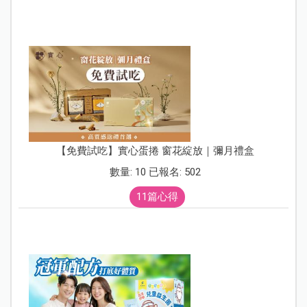
【免費試吃】實心蛋捲 窗花綻放｜彌月禮盒
數量: 10 已報名: 502
11篇心得