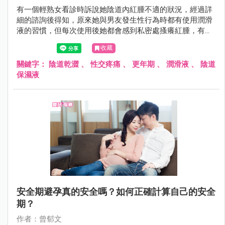
有一個輕熟女看診時訴說她陰道內紅腫不適的狀況，經過詳
細的諮詢後得知，原來她與男友發生性行為時都有使用潤滑
液的習慣，但每次使用後她都會感到私密處搔癢紅腫，有一
點感覺像是「過敏」的感覺。
收藏
關鍵字：
陰道乾澀
、
性交疼痛
、
更年期
、
潤滑液
、
陰道
保濕液
安全期避孕真的安全嗎？如何正確計算自己的安全
期？
作者：曾郁文