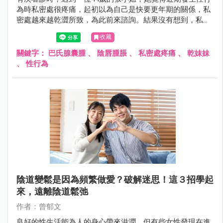
為時私密處很疼痛，起初以為自己是快要更年期的關係，私
密處越來越乾澀所致，為此前來諮詢。結果沒有想到，私密
處的乾澀問題並不是因為快要更年期的關係！究竟還有什麼
收藏
原因會導致突然擁有「乾妹妹」？！就讓我們繼續看下去
吧！
關鍵字：
巴氏腺囊腫
、
陰唇腫脹
、
私密處疼痛
、
乾妹妹
、
性行為
陰道變鬆是因為頻繁做愛？破解迷思！這３招學起
來，遠離陰道鬆弛
作者：曾郁文
良好的性生活能為人的身心帶來滋潤，但有些女性發現在進