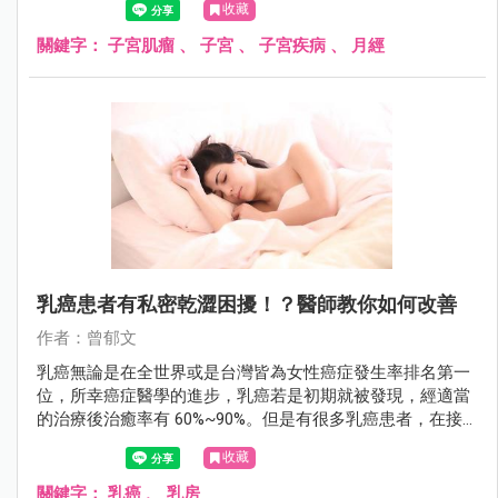
收藏
了！
關鍵字：
子宮肌瘤
、
子宮
、
子宮疾病
、
月經
乳癌患者有私密乾澀困擾！？醫師教你如何改善
作者：曾郁文
乳癌無論是在全世界或是台灣皆為女性癌症發生率排名第一
位，所幸癌症醫學的進步，乳癌若是初期就被發現，經適當
的治療後治癒率有 60%~90%。但是有很多乳癌患者，在接
受藥物治療後，常會出現類似更年期「陰道萎縮症」的症
收藏
狀，伴隨陰道乾澀、性行為疼痛、頻尿，以及尿失禁等困
擾。
關鍵字：
乳癌
、
乳房