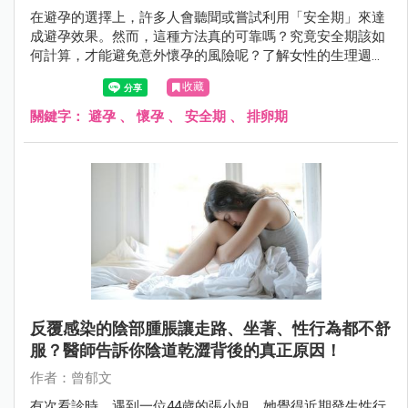
在避孕的選擇上，許多人會聽聞或嘗試利用「安全期」來達
成避孕效果。然而，這種方法真的可靠嗎？究竟安全期該如
何計算，才能避免意外懷孕的風險呢？了解女性的生理週期
運作，解析何時最容易受孕，才能去判斷安全期是否真的安
收藏
全？
關鍵字：
避孕
、
懷孕
、
安全期
、
排卵期
反覆感染的陰部腫脹讓走路、坐著、性行為都不舒
服？醫師告訴你陰道乾澀背後的真正原因！
作者：曾郁文
有次看診時，遇到一位44歲的張小姐，她覺得近期發生性行