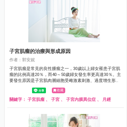
子宮肌瘤的治療與形成原因
作者：郭安妮
子宮肌瘤是常見的良性腫瘤之一，30歲以上婦女罹患子宮肌
瘤的比例高達20％，而40～50歲婦女發生率更高達30％。主
要發生原因是子宮肌肉層細胞受雌激素刺激、過度增生形成
的良性腫瘤，大部份不需要治療，只要定期追蹤即可。
收藏
關鍵字：
子宮肌瘤
、
子宮
、
子宮內膜異位症
、
月經