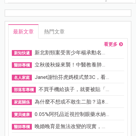
最新文章
熱門文章
看更多
新北割頸案受害少年楊承勳名...
新知快遞
立秋後秋燥來襲！中醫教養肺...
醫師專欄
Janet謝怡芬虎媽模式禁3C，看...
名人家庭
不買手機給孩子，就要被貼「...
部落客專欄
為什麼不想或不敢生二胎？這8...
家庭關係
0.05%阿托品近視控制眼藥水納...
寶貝健康
晚婚晚育是無法改變的現實，...
醫師專欄