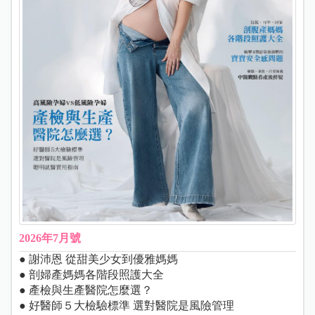
2026年7月號
● 謝沛恩 從甜美少女到優雅媽媽
● 剖婦產媽媽各階段照護大全
● 產檢與生產醫院怎麼選？
● 好醫師５大檢驗標準 選對醫院是風險管理