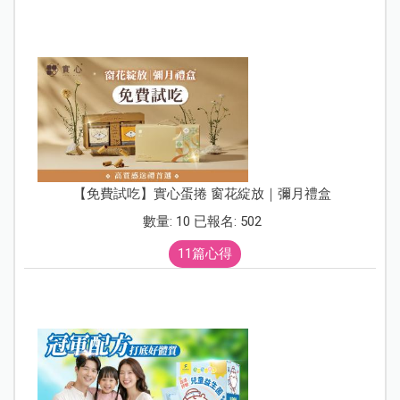
【免費試吃】實心蛋捲 窗花綻放｜彌月禮盒
數量: 10 已報名: 502
11篇心得