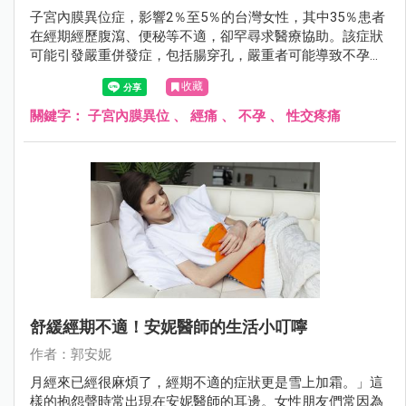
子宮內膜異位症，影響2％至5％的台灣女性，其中35％患者
在經期經歷腹瀉、便秘等不適，卻罕尋求醫療協助。該症狀
可能引發嚴重併發症，包括腸穿孔，嚴重者可能導致不孕。
臨床表現包括經痛、不孕症、性交疼痛等。及早發現及治療
收藏
至關重要，特別對計劃生育的女性，懷孕期間的荷爾蒙變化
有助於症狀緩解。
關鍵字：
子宮內膜異位
、
經痛
、
不孕
、
性交疼痛
舒緩經期不適！安妮醫師的生活小叮嚀
作者：郭安妮
月經來已經很麻煩了，經期不適的症狀更是雪上加霜。」這
樣的抱怨聲時常出現在安妮醫師的耳邊。女性朋友們常因為