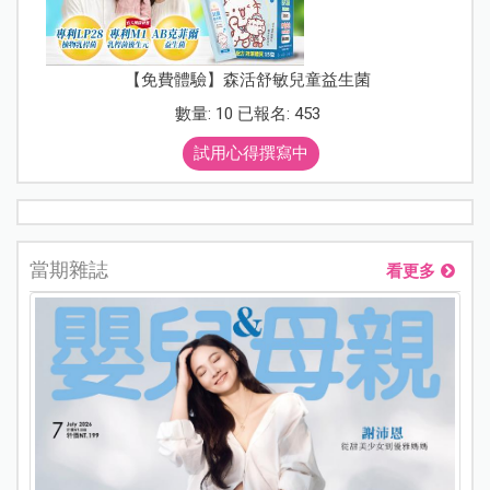
【免費體驗】森活舒敏兒童益生菌
數量: 10 已報名: 453
試用心得撰寫中
當期雜誌
看更多