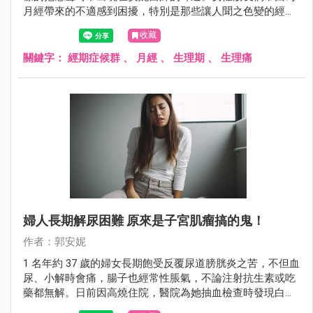
月經帶來的不適感到困擾，特別是那些讓人聞之色變的經期
症候群，在年齡介於 20 ~ 40 歲之間更是常見，尤其是在 25
收藏
~ 35 歲這個年齡段達到高峰。在這裡，安妮醫師將與大家分
享一些能夠幫助你揮別生理不適、重拾好氣色的建議。
關鍵字：
經期症候群
、
月經
、
生理期
、
生理痛
婦人長期解尿困難 原來是子宮肌瘤搞的鬼！
作者：郭安妮
1 名年約 37 歲的婦女長期飽受反覆尿道膀胱炎之苦，不但血
尿、小解時會痛，腸子也經常性脹氣，不論注射抗生素或吃
藥都無解。日前因高燒住院，醫院為她抽血檢查時發現白血
球數超標，血液裡滿佈細菌，同時檢查出她子宮裡長有 7、8