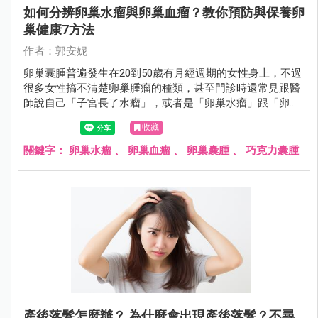
如何分辨卵巢水瘤與卵巢血瘤？教你預防與保養卵
巢健康7方法
作者：郭安妮
卵巢囊腫普遍發生在20到50歲有月經週期的女性身上，不過
很多女性搞不清楚卵巢腫瘤的種類，甚至門診時還常見跟醫
師說自己「子宮長了水瘤」，或者是「卵巢水瘤」跟「卵巢
血瘤」分不清楚，女性朋友應該要認識什麼是卵巢囊腫。
收藏
關鍵字：
卵巢水瘤
、
卵巢血瘤
、
卵巢囊腫
、
巧克力囊腫
產後落髮怎麼辦？ 為什麼會出現產後落髮？不尋