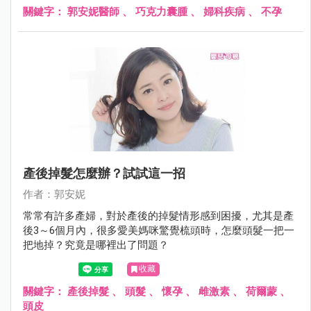
關鍵字：
郭安妮醫師
、
巧克力囊腫
、
婦科疾病
、
不孕
產後掉髮怎麼辦？試試這一招
作者：郭安妮
常常有許多產婦，對於產後的掉髮情形感到困擾，尤其是產
後3～6個月內，很多愛美媽咪驚覺梳頭時，怎麼頭髮一把一
把地掉？究竟是哪裡出了問題？
收藏
關鍵字：
產後掉髮
、
頭髮
、
懷孕
、
雌激素
、
荷爾蒙
、
頭皮