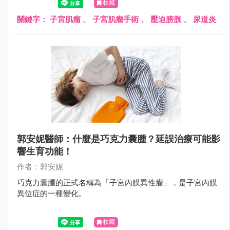
收藏
顆大小不一的肌瘤，其中 1 顆大約 8 公分大，向外壓迫到膀
胱和尿道，造成頻尿、排尿困難；另 1 顆壓迫到腸子，造成
關鍵字：
子宮肌瘤
、
子宮肌瘤手術
、
壓迫膀胱
、
尿道炎
腹脹不舒服，因此立即為她安排手術切除肌瘤，才終於根除
了這位婦女的長期之痛。
郭安妮醫師：什麼是巧克力囊腫？延誤治療可能影
響生育功能！
作者：郭安妮
巧克力囊腫的正式名稱為「子宮內膜異性瘤」，是子宮內膜
異位症的一種變化。
收藏