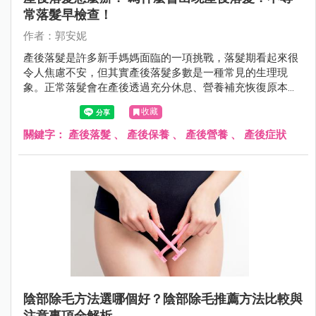
常落髮早檢查！
作者：郭安妮
產後落髮是許多新手媽媽面臨的一項挑戰，落髮期看起來很
令人焦慮不安，但其實產後落髮多數是一種常見的生理現
象。正常落髮會在產後透過充分休息、營養補充恢復原本豐
盈的秀髮，若是不正常落髮，則需盡快就醫。
收藏
關鍵字：
產後落髮
、
產後保養
、
產後營養
、
產後症狀
陰部除毛方法選哪個好？陰部除毛推薦方法比較與
注意事項全解析