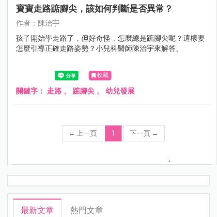
寶寶走路踮腳尖，該如何判斷是否異常？
作者：陳治宇
孩子開始學走路了，但好奇怪，怎麼總是踮腳尖呢？這樣要
怎麼引導正確走路姿勢？小兒科醫師陳治宇來解答。
收藏
關鍵字：
走路
、
踮腳尖
、
幼兒發展
←
上一頁
1
下一頁
→
;
最新文章
熱門文章