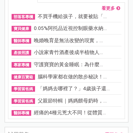
看更多
不買手機給孩子，就要被貼「...
部落客專欄
0.05%阿托品近視控制眼藥水納...
寶貝健康
晚婚晚育是無法改變的現實，...
醫師專欄
小說家青竹酒產後成半植物人...
產後照護
守護寶寶的黃金睡眠：為什麼...
專家專欄
腦科學家都在做的散步秘訣！...
健康百寶箱
「媽媽去哪裡了？」4歲孩子還...
學習當爸媽
父親節特輯｜媽媽餵母奶時，...
學習當爸媽
經痛的4種元兇大不同！從體質...
醫師專欄