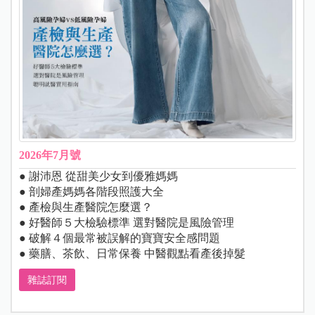
2026年7月號
● 謝沛恩 從甜美少女到優雅媽媽
● 剖婦產媽媽各階段照護大全
● 產檢與生產醫院怎麼選？
● 好醫師５大檢驗標準 選對醫院是風險管理
● 破解４個最常被誤解的寶寶安全感問題
● 藥膳、茶飲、日常保養 中醫觀點看產後掉髮
雜誌訂閱