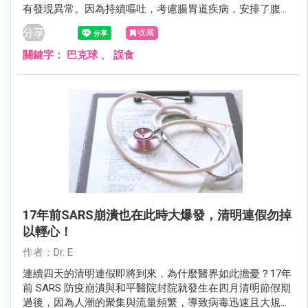
有發現異常。因為持續嘔吐，考慮腸胃道疾病，安排了腹部
X 光，意外發現有 5 顆相連在一起的「白亮球形異物」在腸
分享
收藏
道中。
關鍵字：
巴克球
、
誤食
17年前SARS崩潰也在此時大爆發，清明連假勿掉
以輕心！
作者：Dr. E
連續四天的清明連假即將到來，為什麼醫界如此擔憂？17年
前 SARS 防疫崩潰與和平醫院封院就發生在四月清明節假期
過後，因為人潮的聚集與流量頻繁，導致病毒迅速且大規模