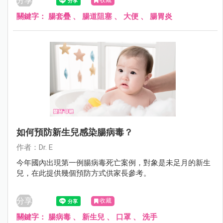
分享
收藏
關鍵字：
腸套疊
、
腸道阻塞
、
大便
、
腸胃炎
如何預防新生兒感染腸病毒？
作者：Dr. E
今年國內出現第一例腸病毒死亡案例，對象是未足月的新生
兒，在此提供幾個預防方式供家長參考。
分享
收藏
關鍵字：
腸病毒
、
新生兒
、
口罩
、
洗手