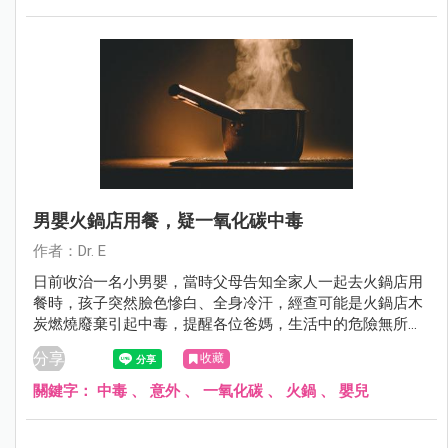
男嬰火鍋店用餐，疑一氧化碳中毒
作者：Dr. E
日前收治一名小男嬰，當時父母告知全家人一起去火鍋店用
餐時，孩子突然臉色慘白、全身冷汗，經查可能是火鍋店木
炭燃燒廢棄引起中毒，提醒各位爸媽，生活中的危險無所不
在，一定要注意外出用餐環境，減少意外發生。
分享
收藏
關鍵字：
中毒
、
意外
、
一氧化碳
、
火鍋
、
嬰兒