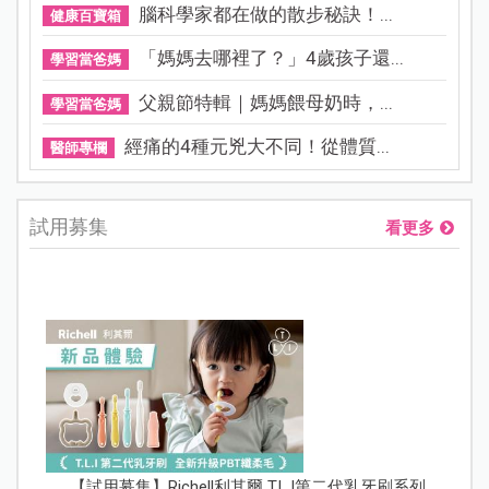
腦科學家都在做的散步秘訣！...
健康百寶箱
「媽媽去哪裡了？」4歲孩子還...
學習當爸媽
父親節特輯｜媽媽餵母奶時，...
學習當爸媽
經痛的4種元兇大不同！從體質...
醫師專欄
試用募集
看更多
【試用募集】Richell利其爾 T.L.I第二代乳牙刷系列