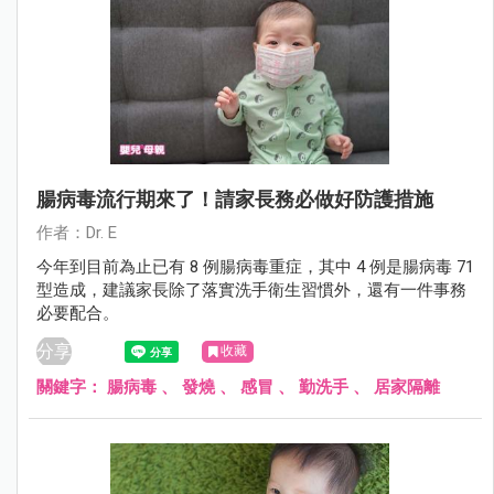
腸病毒流行期來了！請家長務必做好防護措施
作者：Dr. E
今年到目前為止已有 8 例腸病毒重症，其中 4 例是腸病毒 71
型造成，建議家長除了落實洗手衛生習慣外，還有一件事務
必要配合。
分享
收藏
關鍵字：
腸病毒
、
發燒
、
感冒
、
勤洗手
、
居家隔離