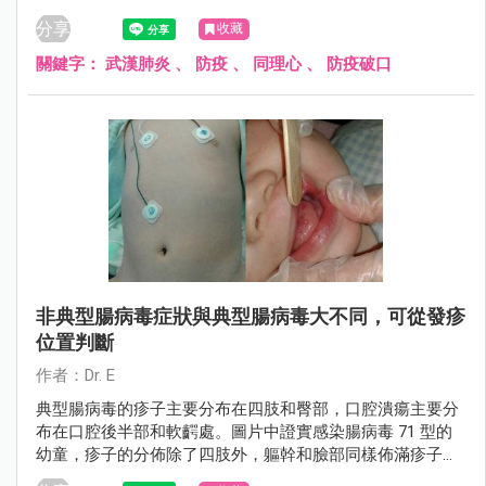
的擴散。在武漢肺炎確診人數突破三位數之後，此時是相當
分享
收藏
關鍵的時刻，「急診室小兒科醫師Dr. E」也分享了一段文
章，呼籲大家切勿掉以輕心......
關鍵字：
武漢肺炎
、
防疫
、
同理心
、
防疫破口
非典型腸病毒症狀與典型腸病毒大不同，可從發疹
位置判斷
作者：Dr. E
典型腸病毒的疹子主要分布在四肢和臀部，口腔潰瘍主要分
布在口腔後半部和軟齶處。圖片中證實感染腸病毒 71 型的
幼童，疹子的分佈除了四肢外，軀幹和臉部同樣佈滿疹子；
口腔潰瘍位置不是在後半部而是長在舌頭，以上表現都跟典