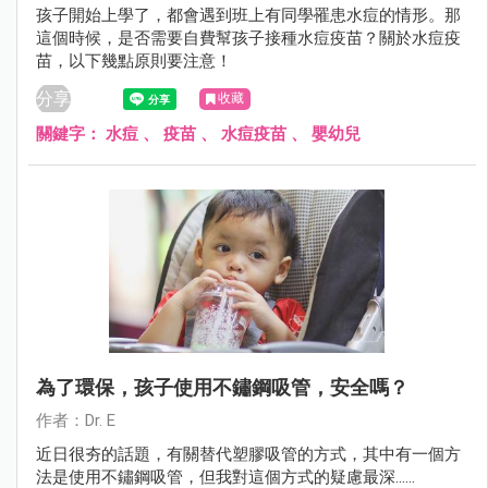
孩子開始上學了，都會遇到班上有同學罹患水痘的情形。那
這個時候，是否需要自費幫孩子接種水痘疫苗？關於水痘疫
苗，以下幾點原則要注意！
分享
收藏
關鍵字：
水痘
、
疫苗
、
水痘疫苗
、
嬰幼兒
為了環保，孩子使用不鏽鋼吸管，安全嗎？
作者：Dr. E
近日很夯的話題，有關替代塑膠吸管的方式，其中有一個方
法是使用不鏽鋼吸管，但我對這個方式的疑慮最深......