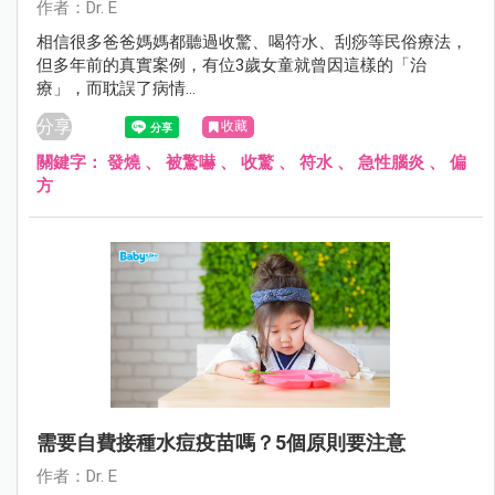
作者：Dr. E
相信很多爸爸媽媽都聽過收驚、喝符水、刮痧等民俗療法，
但多年前的真實案例，有位3歲女童就曾因這樣的「治
療」，而耽誤了病情…
分享
收藏
關鍵字：
發燒
、
被驚嚇
、
收驚
、
符水
、
急性腦炎
、
偏
方
需要自費接種水痘疫苗嗎？5個原則要注意
作者：Dr. E