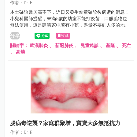
作者：Dr. E
本土確診數居高不下，近日又發生幼童確診後病逝的消息！
小兒科醫師提醒，未滿5歲的幼童不能打疫苗，口服藥物也
無法使用，還是建議家中若有小孩，盡量不要到人多的地方
參與不必要的社交活動！
分享
收藏
關鍵字：
武漢肺炎
、
新冠肺炎
、
兒童確診
、
基隆
、
死亡
、
高燒
腸病毒逆襲？家庭群聚增，寶寶大多無抵抗力
作者：Dr. E