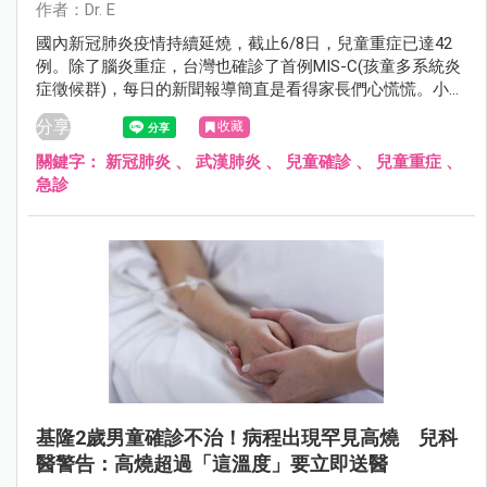
作者：Dr. E
國內新冠肺炎疫情持續延燒，截止6/8日，兒童重症已達42
例。除了腦炎重症，台灣也確診了首例MIS-C(孩童多系統炎
症徵候群)，每日的新聞報導簡直是看得家長們心慌慌。小兒
科醫師建議家長，在現今的時空背景下，確診者無法到診所
分享
收藏
看診，或到急診室可能需要等待 1-2 小時，這時候家長就需
要學習如何正確評估孩子的生理狀況。以下小兒科醫師整理
關鍵字：
新冠肺炎
、
武漢肺炎
、
兒童確診
、
兒童重症
、
了五個確診新冠肺炎後，家長常帶孩子衝急診但誤解成重症
急診
的主訴。
基隆2歲男童確診不治！病程出現罕見高燒 兒科
醫警告：高燒超過「這溫度」要立即送醫