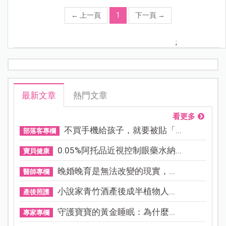
←
上一頁
1
下一頁
→
;
最新文章
熱門文章
看更多
不買手機給孩子，就要被貼「...
部落客專欄
0.05%阿托品近視控制眼藥水納...
寶貝健康
晚婚晚育是無法改變的現實，...
醫師專欄
小說家青竹酒產後成半植物人...
產後照護
守護寶寶的黃金睡眠：為什麼...
專家專欄