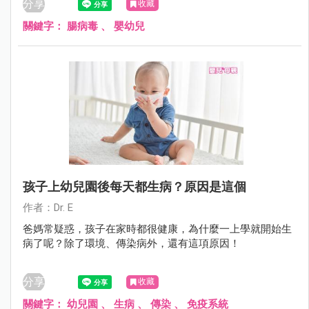
分享
收藏
型腸病毒表現不同。
關鍵字：
腸病毒
、
嬰幼兒
孩子上幼兒園後每天都生病？原因是這個
作者：Dr. E
爸媽常疑惑，孩子在家時都很健康，為什麼一上學就開始生
病了呢？除了環境、傳染病外，還有這項原因！
分享
收藏
關鍵字：
幼兒園
、
生病
、
傳染
、
免疫系統