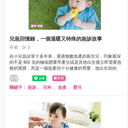
兒急回憶錄，一個溫暖又特殊的急診故事
作者：Dr. E
在小兒急診室十多年來，遇過無數急產的新生兒，印象最深
的不是 800 克的極低體重早產兒或是其他出生後立即需要急
救的寶寶，而是一個急產但十分健康的男嬰，他出生前的過
程十分特殊，特殊到至今無法忘卻。
分享
收藏
關鍵字：
急診
、
兒科
、
急產
、
嬰兒