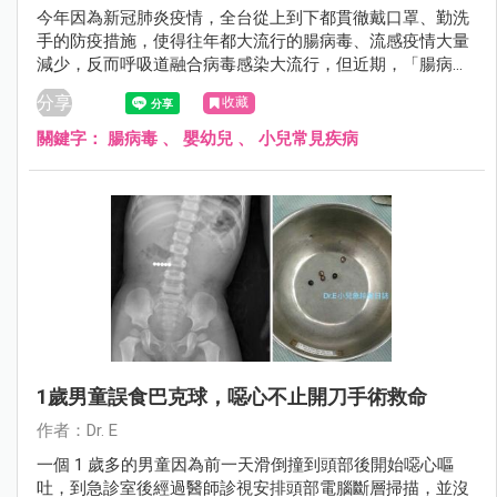
今年因為新冠肺炎疫情，全台從上到下都貫徹戴口罩、勤洗
手的防疫措施，使得往年都大流行的腸病毒、流感疫情大量
減少，反而呼吸道融合病毒感染大流行，但近期，「腸病
毒」卻悄悄逆襲當中，而且大多兒童身上都無抗體，若真的
分享
收藏
捲土重來，後果恐怕...
關鍵字：
腸病毒
、
嬰幼兒
、
小兒常見疾病
1歲男童誤食巴克球，噁心不止開刀手術救命
作者：Dr. E
一個 1 歲多的男童因為前一天滑倒撞到頭部後開始噁心嘔
吐，到急診室後經過醫師診視安排頭部電腦斷層掃描，並沒