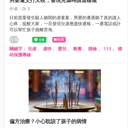
男嬰遭父打又咬，發現兒虐時請這樣做
作者：Dr. E
日前苗栗發生駭人聽聞的虐童案，男嬰的遭遇聽了真的讓人
心疼，提醒大家，一旦發現兒虐應盡快通報，一通電話或許
可以幫忙孩子脫離苦海。
分享
收藏
關鍵字：
兒虐
、
虐待
、
嬰兒
、
教養
、
篩檢
、
113
、
婦
幼保護專線
偏方治療？小心耽誤了孩子的病情