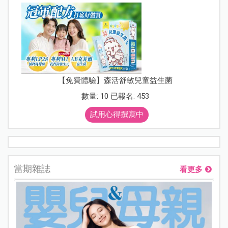
【免費體驗】森活舒敏兒童益生菌
數量: 10 已報名: 453
試用心得撰寫中
當期雜誌
看更多