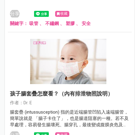
分享
收藏
關鍵字：
吸管
、
不鏽鋼
、
塑膠
、
安全
孩子腸套疊怎麼看？（內有排泄物照說明）
作者：Dr. E
腸套疊 (intussusception) 指的是近端腸管凹陷入遠端腸管，
簡單說就是 「腸子卡住了」，也是腸道阻塞的一種。若不及
早處理，容易發生腸壞死、腸穿孔，最後變成腹膜炎危及生
命。