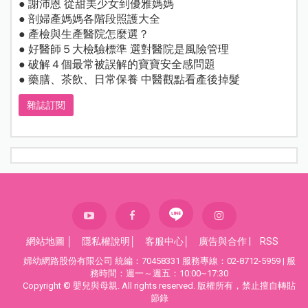
● 謝沛恩 從甜美少女到優雅媽媽
● 剖婦產媽媽各階段照護大全
● 產檢與生產醫院怎麼選？
● 好醫師５大檢驗標準 選對醫院是風險管理
● 破解４個最常被誤解的寶寶安全感問題
● 藥膳、茶飲、日常保養 中醫觀點看產後掉髮
雜誌訂閱
網站地圖
│
隱私權說明
│
客服中心
│
廣告與合作
|
RSS
婦幼網路股份有限公司 統編：70458331 服務專線：02-8712-5959 | 服
務時間：週一～週五：10:00~17:30
Copyright © 嬰兒與母親. All rights reserved. 版權所有，禁止擅自轉貼
節錄