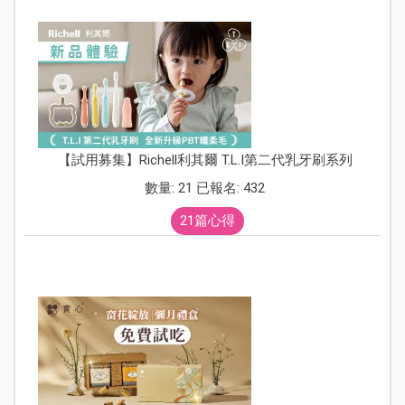
【試用募集】Richell利其爾 T.L.I第二代乳牙刷系列
數量: 21 已報名: 432
21篇心得