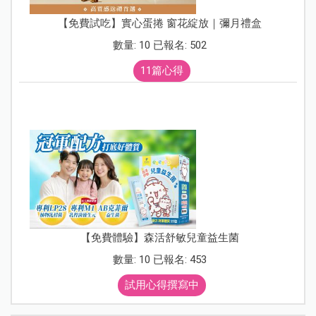
【免費試吃】實心蛋捲 窗花綻放｜彌月禮盒
數量: 10 已報名: 502
11篇心得
【免費體驗】森活舒敏兒童益生菌
數量: 10 已報名: 453
試用心得撰寫中