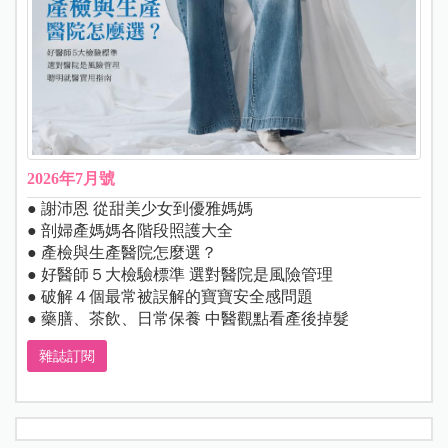
2026年7月號
● 謝沛恩 從甜美少女到優雅媽媽
● 剖婦產媽媽各階段照護大全
● 產檢與生產醫院怎麼選？
● 好醫師５大檢驗標準 選對醫院是風險管理
● 破解４個最常被誤解的寶寶安全感問題
● 藥膳、茶飲、日常保養 中醫觀點看產後掉髮
雜誌訂閱