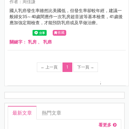
作者：周佳謙
國人乳癌發生率雖然比美國低，但發生率卻較年經，建議一
般婦女35～40歲間應作一次乳房超音波等基本檢查，41歲後
應加強定期檢查，才能預防乳癌或及早做治療。
收藏
關鍵字：
乳房
、
乳癌
←
上一頁
1
下一頁
→
;
最新文章
熱門文章
看更多