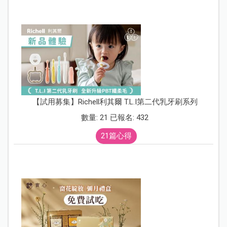
【試用募集】Richell利其爾 T.L.I第二代乳牙刷系列
數量: 21 已報名: 432
21篇心得