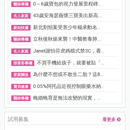
0～6歲寶包的視力發展里程碑...
醫師專欄
43歲安海瑟薇懷三寶美出新高...
名人家庭
新北割頸案受害少年楊承勳名...
新知快遞
立秋後秋燥來襲！中醫教養肺...
醫師專欄
Janet謝怡芬虎媽模式禁3C，看...
名人家庭
不買手機給孩子，就要被貼「...
部落客專欄
為什麼不想或不敢生二胎？這8...
家庭關係
0.05%阿托品近視控制眼藥水納...
寶貝健康
晚婚晚育是無法改變的現實，...
醫師專欄
試用募集
看更多