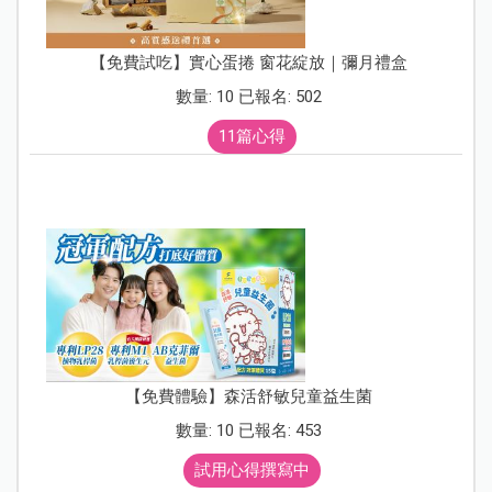
【免費試吃】實心蛋捲 窗花綻放｜彌月禮盒
數量: 10 已報名: 502
11篇心得
【免費體驗】森活舒敏兒童益生菌
數量: 10 已報名: 453
試用心得撰寫中