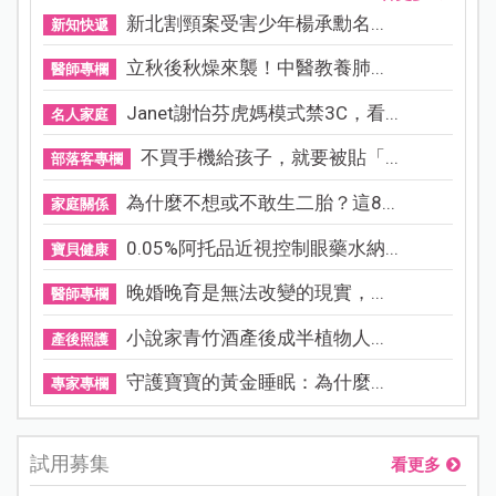
新北割頸案受害少年楊承勳名...
新知快遞
立秋後秋燥來襲！中醫教養肺...
醫師專欄
Janet謝怡芬虎媽模式禁3C，看...
名人家庭
不買手機給孩子，就要被貼「...
部落客專欄
為什麼不想或不敢生二胎？這8...
家庭關係
0.05%阿托品近視控制眼藥水納...
寶貝健康
晚婚晚育是無法改變的現實，...
醫師專欄
小說家青竹酒產後成半植物人...
產後照護
守護寶寶的黃金睡眠：為什麼...
專家專欄
試用募集
看更多