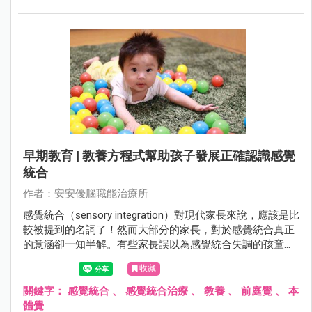
早期教育 | 教養方程式幫助孩子發展正確認識感覺
統合
作者：安安優腦職能治療所
感覺統合（sensory integration）對現代家長來說，應該是比
較被提到的名詞了！然而大部分的家長，對於感覺統合真正
的意涵卻一知半解。有些家長誤以為感覺統合失調的孩童就
是過動兒，或以為感覺統合是在教導兒童做運動。這些觀念
收藏
都沒有完全掌握感覺統合這個概念，僅是摸著邊際的看法。
關鍵字：
感覺統合
、
感覺統合治療
、
教養
、
前庭覺
、
本
體覺