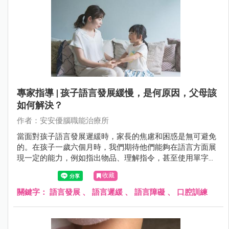
專家指導 | 孩子語言發展緩慢，是何原因，父母該
如何解決？
作者：安安優腦職能治療所
當面對孩子語言發展遲緩時，家長的焦慮和困惑是無可避免
的。在孩子一歲六個月時，我們期待他們能夠在語言方面展
現一定的能力，例如指出物品、理解指令，甚至使用單字表
達需求。然而，若孩子未達到這些里程碑，家長往往會感到
收藏
困惑，擔心孩子的未來發展。
關鍵字：
語言發展
、
語言遲緩
、
語言障礙
、
口腔訓練