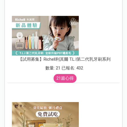
【試用募集】Richell利其爾 T.L.I第二代乳牙刷系列
數量: 21 已報名: 432
21篇心得