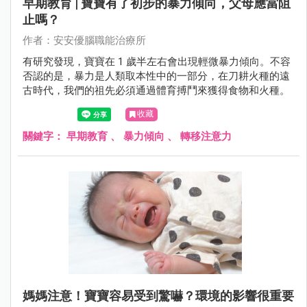
早期教育 | 寶寶有了初步的暴力傾向，父母應當阻
止嗎？
作者：安安優腦職能治療所
有研究發現，寶寶在 1 歲半左右會出現輕微暴力傾向。不容
否認的是，暴力是人類取本性中的一部分，在刀耕火種的遠
古時代，我們的祖先必須通過體育搏鬥來獲得食物和火種。
收藏
關鍵字：
早期教育
、
暴力傾向
、
轉移注意力
媽媽注意！寶寶容易受到驚嚇？環境的影響很重要