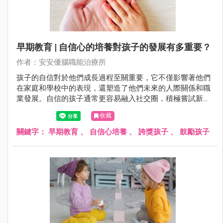
早期教育 | 自信心的培養對孩子的發展有多重要？
作者：安安優腦職能治療所
孩子的自信對於他們成長過程至關重要，它不僅影響著他們
在家庭和學校中的表現，還塑造了他們未來的人際關係和職
業發展。自信的孩子通常更容易融入社交圈，積極嘗試新事
物，並擁有更積極的心態面對挑戰。相反，缺乏自信的孩子
收藏
可能會陷入自我懷疑和消極情緒中，影響他們的全面成長。
關鍵字：
早期教育
、
自信心培養
、
誇獎孩子
、
鼓勵孩子