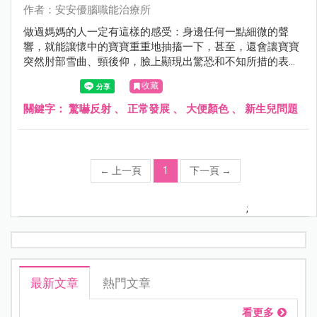
作者：安安優腦職能治療所
做過媽媽的人一定有這樣的感受：身邊任何一點細微的聲
響，就能讓懷中的寶寶重重地抽搐一下，甚至，還會讓寶寶
突然肘部雪曲、頸後仰，臉上顯現出驚恐和不知所措的表
情，好像受了天大的驚嚇。
收藏
關鍵字：
驚嚇反射
、
正常發展
、
大便顏色
、
新生兒問題
←
上一頁
1
下一頁
→
;
最新文章
熱門文章
看更多