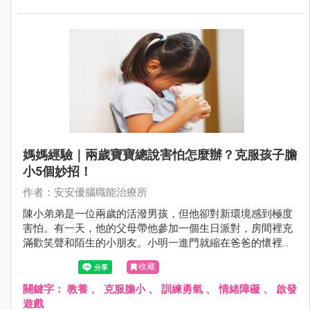
媽媽經驗｜兩歲寶寶總說害怕怎麼辦？克服孩子膽
小5個妙招！
作者：安安優腦職能治療所
陳小弟弟是一位兩歲的活潑男孩，但他卻對新環境感到極度
害怕。有一天，他的父母帶他參加一個生日派對，房間裡充
滿歡笑聲和陌生的小朋友。小明一進門就縮在爸爸的懷裡，
眼神躲閃且不敢發聲。他看著其他小朋友在玩耍，卻不敢加
收藏
入。當有人走近想跟他打招呼時，小明緊張地捏住了爸爸的
衣袖，顯露出典型的害怕表情。即便父母試圖撫慰他，小明
關鍵字：
教養
、
克服膽小
、
訓練勇氣
、
情緒障礙
、
啟發
仍然保持著警戒，不敢踏出安全的爸爸懷抱。這種情境凸顯
遊戲