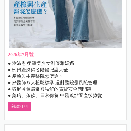
2026年7月號
● 謝沛恩 從甜美少女到優雅媽媽
● 剖婦產媽媽各階段照護大全
● 產檢與生產醫院怎麼選？
● 好醫師５大檢驗標準 選對醫院是風險管理
● 破解４個最常被誤解的寶寶安全感問題
● 藥膳、茶飲、日常保養 中醫觀點看產後掉髮
雜誌訂閱