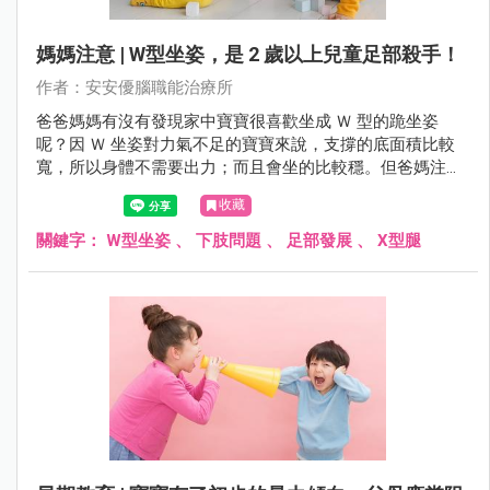
媽媽注意 | W型坐姿，是 2 歲以上兒童足部殺手！
作者：安安優腦職能治療所
爸爸媽媽有沒有發現家中寶寶很喜歡坐成 Ｗ 型的跪坐姿
呢？因 Ｗ 坐姿對力氣不足的寶寶來說，支撐的底面積比較
寬，所以身體不需要出力；而且會坐的比較穩。但爸媽注意
了，這樣的坐姿可能對往後的發展有礙！
收藏
關鍵字：
W型坐姿
、
下肢問題
、
足部發展
、
X型腿