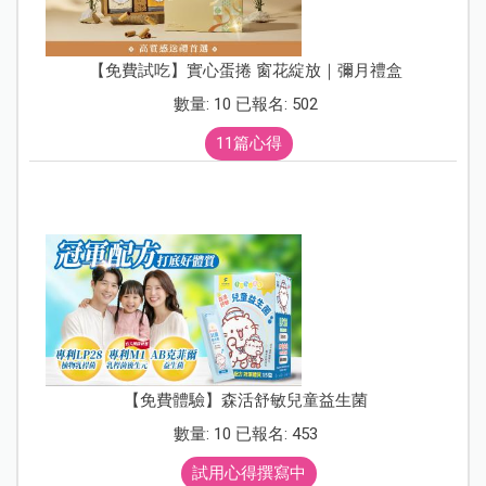
【免費試吃】實心蛋捲 窗花綻放｜彌月禮盒
數量: 10 已報名: 502
11篇心得
【免費體驗】森活舒敏兒童益生菌
數量: 10 已報名: 453
試用心得撰寫中