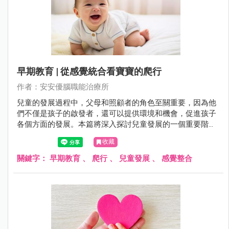
早期教育 | 從感覺統合看寶寶的爬行
作者：安安優腦職能治療所
兒童的發展過程中，父母和照顧者的角色至關重要，因為他
們不僅是孩子的啟發者，還可以提供環境和機會，促進孩子
各個方面的發展。本篇將深入探討兒童發展的一個重要階
段：爬行。通過了解兒童在爬行過程中的生理和感覺發展，
收藏
我們可以更好地理解為什麼爬行對孩子的成長至關重要。父
母和照顧者將在這本文章中找到有關如何支持和促進寶寶爬
關鍵字：
早期教育
、
爬行
、
兒童發展
、
感覺整合
行的實用建議，以及瞭解爬行對兒童感覺整合、運動發展和
認知能力的重要性。