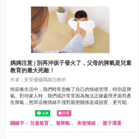
寶寶的哭泣時，往往會被這種無聲的訴求所牽引。但這也是
一個值得注意的階段，因為過度縱容可能導致寶寶形成哭泣
的習慣，影響到他們未來的情感表達和應對能力。
媽媽注意 | 別再沖孩子發火了，父母的脾氣是兒童
教育的最大死敵！
作者：安安優腦職能治療所
快節奏生活中，我們時常忽略了自己的情緒管理，特別是脾
氣。對待家人時，我們或許常常因為無法正確處理矛盾而產
生脾氣，然而這種情緒不僅對親密關係造成損害，更可能深
遠地影響到孩子的成長。透過溝通、真實面對情緒以及表達
收藏
情感的方式，可幫助建立更健康、穩定且和諧的家庭關係。
關鍵字：
兒童教育
、
發脾氣
、
表達情緒
、
親子溝通