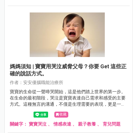
了小孩子面對陌生環境和人時可能產生的害怕感，需要父母
的陪伴和引導，以幫助他們逐漸克服這種膽怯，勇敢面對生
活的種種挑戰。
媽媽須知 | 寶寶用哭泣威脅父母？你要 Get 這些正
確的說話方式。
作者：安安優腦職能治療所
寶寶的生命從一聲啼哭開始，這是他們踏上世界的第一步。
在生命的最初階段，哭泣是寶寶表達自己需求和感受的主要
方式。這種無言的溝通，不僅是生理需要的表現，更是一種
自我語言訓練的基礎。從每天哭累計數小時到慢慢轉變為更
收藏
為複雜的情感表達，寶寶在這個過程中不僅學會了與世界互
動，還培養了一種基本的溝通能力。然而，隨著寶寶的成
關鍵字：
寶寶哭泣
、
情感表達
、
親子教養
、
育兒問題
長，哭泣也可能漸漸演變為一種習慣性的表現。父母在面對