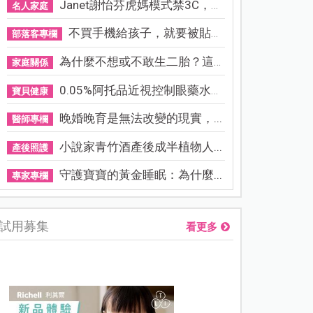
Janet謝怡芬虎媽模式禁3C，看...
名人家庭
不買手機給孩子，就要被貼「...
部落客專欄
為什麼不想或不敢生二胎？這8...
家庭關係
0.05%阿托品近視控制眼藥水納...
寶貝健康
晚婚晚育是無法改變的現實，...
醫師專欄
小說家青竹酒產後成半植物人...
產後照護
守護寶寶的黃金睡眠：為什麼...
專家專欄
試用募集
看更多