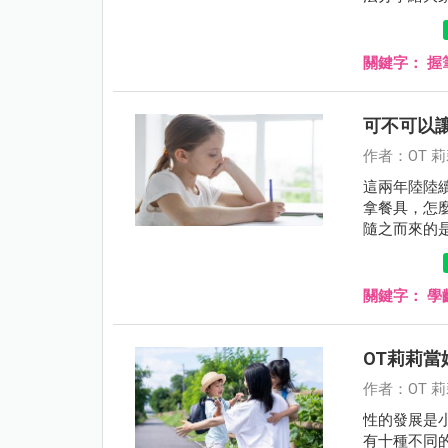
關鍵字：
握
可不可以
作者：OT 
這兩年陸陸
拿餐具，怎
隨之而來的
你說不要給
各種筆來畫
的筆搶走啊
關鍵字：
學
耶！」
OT莉莉
作者：OT 
性的發展是
有十種不同