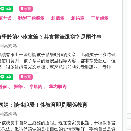
收藏
筆方式
、
動態三點握筆
、
粗蠟筆
、
粗鉛筆
、
三角鉛筆
讓學齡前小孩拿筆？其實握筆跟寫字是兩件事
莉莉當媽媽
續續有推出一些討論孩子精細動作的文章，比如孩子什麼時候
麼使用剪刀、孩子拿筆的發展里程等內容，都非常受歡迎，但
是，很多爸媽看完文章後，就來私訊問莉莉老師說～「老師，
三四歲以下的小朋友拿筆寫字，可是，我小孩他兩歲就很會拿
收藏
了耶，我看他畫出來的線條也很飽滿啊，那我到底要不要把他
，我也很擔心老師你說的小肌肉還沒發展好會用到錯誤的肌肉
齡前
、
握筆
、
小肌肉
、
掌內肌肉
當媽媽：談性說愛！性教育即是關係教育
莉莉當媽媽
小孩成長中自然且必經的過程。現在當家長很難，十種教養書
的教法。但我們該做的是把自己的心情安頓好，寧願自己是資