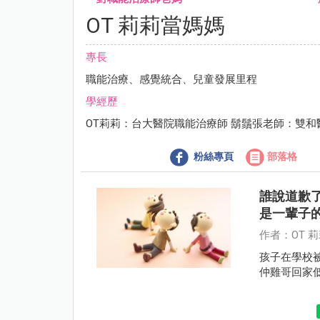
OT 莉莉當媽媽
專長
職能治療、感覺統合、兒童發展里程
學經歷
OT莉莉：台大醫院職能治療師 鬍鬚張老師：雙
粉絲專頁
部落格
誰說道歉
是一輩子
作者：OT 
孩子在學校
仲雞哥回家