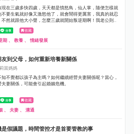
孩現在三歲多快四歲，天天都是憤怒鳥，仙人掌，隨便怎樣就
他不要生氣就好像又激怒他了，就會鬧得更厲害，我真的就忍
，不然就跟他大小聲，怎麼三歲就開始叛逆期啊！我老公則是
去，我就看他們大小聲，也覺得這樣不是辦法，我的小孩怎麼
收藏
子了啊?
逆期
、
教養
、
情緒發展
朋友到父母，如何重新培養新關係
莉莉當媽媽
不知不覺都以孩子為主嗎？如何繼續經營夫妻關係呢？當心，
營夫妻關係，可能會引起婚姻危機。
收藏
姻
、
夫妻
、
溝通
機是假議題，時間管控才是首要管教的事