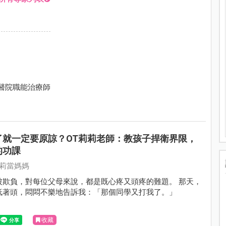
和醫院職能治療師
了就一定要原諒？OT莉莉老師：教孩子捍衛界限，
的功課
莉莉當媽媽
被欺負，對每位父母來說，都是既心疼又頭疼的難題。 那天，
低著頭，悶悶不樂地告訴我：「那個同學又打我了。」
收藏