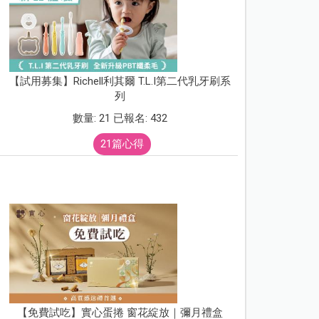
【試用募集】Richell利其爾 T.L.I第二代乳牙刷系
列
數量: 21 已報名: 432
21篇心得
【免費試吃】實心蛋捲 窗花綻放｜彌月禮盒