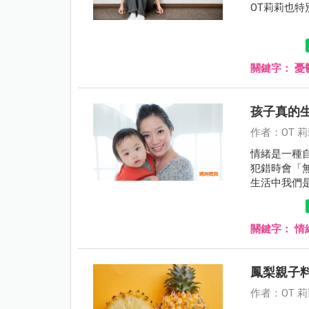
OT莉莉也
關鍵字：
憂
孩子真的
作者：OT 
情緒是一種
犯錯時會「
生活中我們
關鍵字：
情
鳳梨親子
作者：OT 