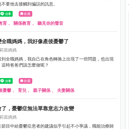
也不要他去接觸到偏誤的訊息。
收藏
教育
、
關係教育
、
聽見你的聲音
變全職媽媽，我好像產後憂鬱了
莉莉當媽媽
者到全職媽媽，我自己在角色轉換上出現了一些問題，也出現
，這時爸爸們該怎麼做呢？
收藏
後憂鬱
、
育兒
、
親子關係
、
夫妻關係
會了，憂鬱症無法單靠意志力改變
莉莉當媽媽
在節目中給憂鬱症患者的建議似乎引起不小爭議，職能治療師