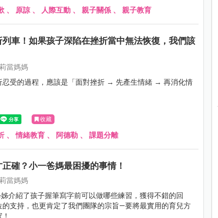
歉
、
原諒
、
人際互動
、
親子關係
、
親子教育
折列車！如果孩子深陷在挫折當中無法恢復，我們該
莉莉當媽媽
忍受的過程，應該是「面對挫折 → 先產生情緒 → 再消化情
收藏
折
、
情緒教育
、
阿德勒
、
課題分離
才正確？小一爸媽最困擾的事情！
莉莉當媽媽
 學姊介紹了孩子握筆寫字前可以做哪些練習，獲得不錯的回
位的支持，也更肯定了我們團隊的宗旨—要將最實用的育兒方
家！