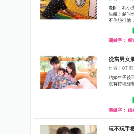
老師，我小
生氣！越叫
不住想打他
很兇的兇回
現在就這樣
關鍵字：
叛
從當男女
作者：OT 
結婚生子後
沒有持續經
關鍵字：
婚
玩不玩手