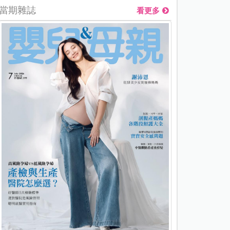
當期雜誌
看更多