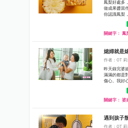
鳳梨好處多
做成果醬當
你認識鳳梨
關鍵字：
鳳
媳婦就是
作者：OT 
昨天錄完婆
滿滿的都是
傷心。我好
情緒。親愛
關鍵字：
婆
遇到孩子
作者：OT 