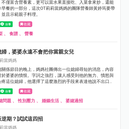
，不僅富含營養素，更可以當水果直接吃、入菜拿來炒，還能
作早餐的一部分，這次OT莉莉當媽媽的團隊營養師黃婷筠要帶
，並且示範親子料理。
收藏
梨
、
食譜
、
營養
媳婦，婆婆永遠不會把你當親女兒
莉莉當媽媽
媳關係節目的晚上，媽媽社團傳出一位媳婦尋短的消息，內容
對於婆婆的憤恨。字詞之強烈，讓人感受到他的無力、憤怒與
心疼這位媳婦，他選擇了這麼激烈的手段來表達他說不出口的
的每一個妳，把自己照顧好，好嗎?
收藏
媳問題
、
性別壓力
、
婚姻生活
、
婆媳過招
叛逆期？試試這四招
莉莉當媽媽