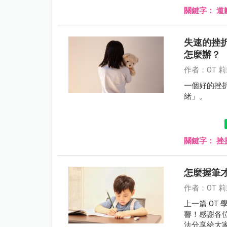
關鍵字：
道
失速的挫
怎麼辦？
作者：OT 
一個好的挫折
緒」。
關鍵字：
挫
怎麼握筆
作者：OT 
上一篇 OT
響！感謝各
法分享給大