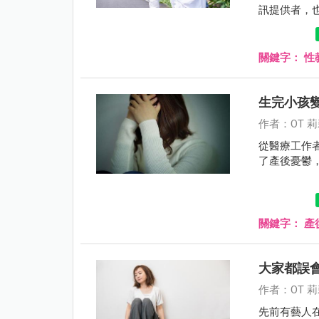
訊提供者，
關鍵字：
性
生完小孩
作者：OT 
從醫療工作
了產後憂鬱
關鍵字：
產
大家都誤
作者：OT 
先前有藝人