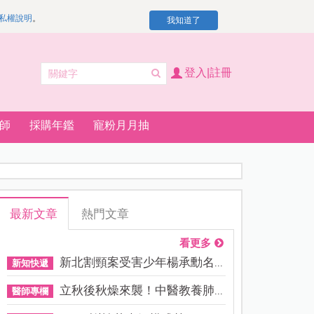
私權說明
。
我知道了
登入|註冊
師
採購年鑑
寵粉月月抽
最新文章
熱門文章
看更多
新北割頸案受害少年楊承勳名...
新知快遞
立秋後秋燥來襲！中醫教養肺...
醫師專欄