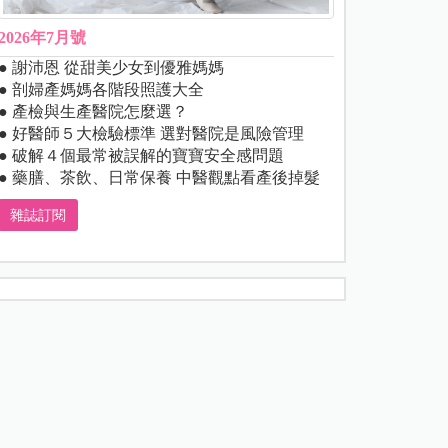
2026年7月號
● 謝沛恩 從甜美少女到優雅媽媽
● 剖婦產媽媽各階段照護大全
● 產檢與生產醫院怎麼選？
● 好醫師５大檢驗標準 選對醫院是風險管理
● 破解４個最常被誤解的寶寶安全感問題
● 藥膳、茶飲、日常保養 中醫觀點看產後掉髮
雜誌訂閱