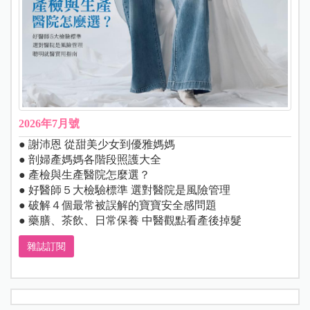
2026年7月號
● 謝沛恩 從甜美少女到優雅媽媽
● 剖婦產媽媽各階段照護大全
● 產檢與生產醫院怎麼選？
● 好醫師５大檢驗標準 選對醫院是風險管理
● 破解４個最常被誤解的寶寶安全感問題
● 藥膳、茶飲、日常保養 中醫觀點看產後掉髮
雜誌訂閱