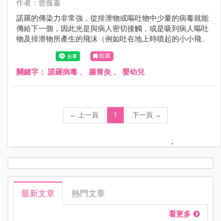
作者：曾薇蓁
諾羅的傳染力非常強，從排泄物或嘔吐物中少量的病毒就能
傳給下一個，因此光是與病人密切接觸，或是吸到病人嘔吐
物及排泄物所產生的飛沫（例如吐在地上時噴起的小小飛
沫）也可能受感染。
收藏
關鍵字：
諾羅病毒
、
腸胃炎
、
嬰幼兒
←
上一頁
1
下一頁
→
;
最新文章
熱門文章
看更多