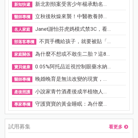
新北割頸案受害少年楊承勳名...
新知快遞
立秋後秋燥來襲！中醫教養肺...
醫師專欄
Janet謝怡芬虎媽模式禁3C，看...
名人家庭
不買手機給孩子，就要被貼「...
部落客專欄
為什麼不想或不敢生二胎？這8...
家庭關係
0.05%阿托品近視控制眼藥水納...
寶貝健康
晚婚晚育是無法改變的現實，...
醫師專欄
小說家青竹酒產後成半植物人...
產後照護
守護寶寶的黃金睡眠：為什麼...
專家專欄
試用募集
看更多