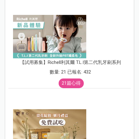
【試用募集】Richell利其爾 T.L.I第二代乳牙刷系列
數量: 21 已報名: 432
21篇心得