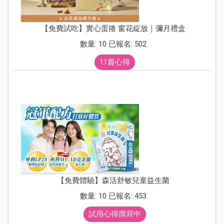
【免費試吃】實心蛋捲 窗花綻放｜彌月禮盒
數量: 10 已報名: 502
11篇心得
【免費體驗】森活舒敏兒童益生菌
數量: 10 已報名: 453
試用心得撰寫中