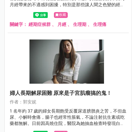
月經帶來的不適感到困擾，特別是那些讓人聞之色變的經期
症候群，在年齡介於 20 ~ 40 歲之間更是常見，尤其是在 25
收藏
~ 35 歲這個年齡段達到高峰。在這裡，安妮醫師將與大家分
享一些能夠幫助你揮別生理不適、重拾好氣色的建議。
關鍵字：
經期症候群
、
月經
、
生理期
、
生理痛
婦人長期解尿困難 原來是子宮肌瘤搞的鬼！
作者：郭安妮
1 名年約 37 歲的婦女長期飽受反覆尿道膀胱炎之苦，不但血
尿、小解時會痛，腸子也經常性脹氣，不論注射抗生素或吃
藥都無解。日前因高燒住院，醫院為她抽血檢查時發現白血
球數超標，血液裡滿佈細菌，同時檢查出她子宮裡長有 7、8