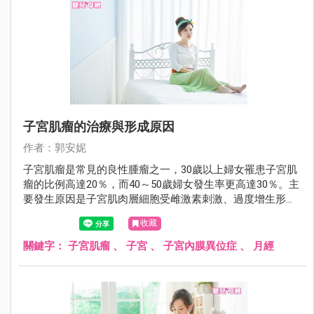
子宮肌瘤的治療與形成原因
作者：郭安妮
子宮肌瘤是常見的良性腫瘤之一，30歲以上婦女罹患子宮肌
瘤的比例高達20％，而40～50歲婦女發生率更高達30％。主
要發生原因是子宮肌肉層細胞受雌激素刺激、過度增生形成
的良性腫瘤，大部份不需要治療，只要定期追蹤即可。
收藏
關鍵字：
子宮肌瘤
、
子宮
、
子宮內膜異位症
、
月經