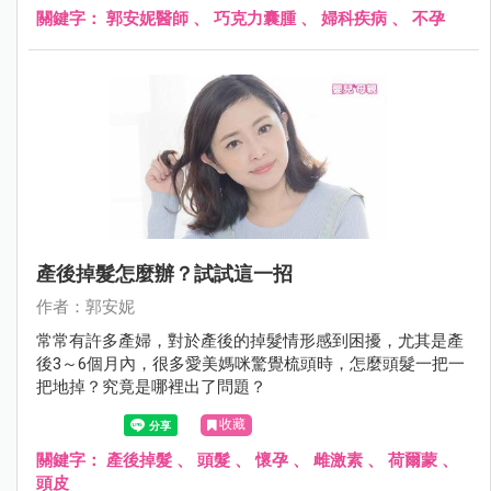
關鍵字：
郭安妮醫師
、
巧克力囊腫
、
婦科疾病
、
不孕
產後掉髮怎麼辦？試試這一招
作者：郭安妮
常常有許多產婦，對於產後的掉髮情形感到困擾，尤其是產
後3～6個月內，很多愛美媽咪驚覺梳頭時，怎麼頭髮一把一
把地掉？究竟是哪裡出了問題？
收藏
關鍵字：
產後掉髮
、
頭髮
、
懷孕
、
雌激素
、
荷爾蒙
、
頭皮