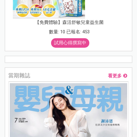
【免費體驗】森活舒敏兒童益生菌
數量: 10 已報名: 453
試用心得撰寫中
當期雜誌
看更多