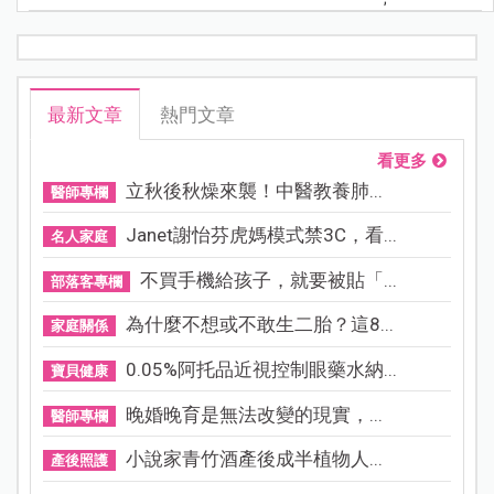
最新文章
熱門文章
看更多
立秋後秋燥來襲！中醫教養肺...
醫師專欄
Janet謝怡芬虎媽模式禁3C，看...
名人家庭
不買手機給孩子，就要被貼「...
部落客專欄
為什麼不想或不敢生二胎？這8...
家庭關係
0.05%阿托品近視控制眼藥水納...
寶貝健康
晚婚晚育是無法改變的現實，...
醫師專欄
小說家青竹酒產後成半植物人...
產後照護