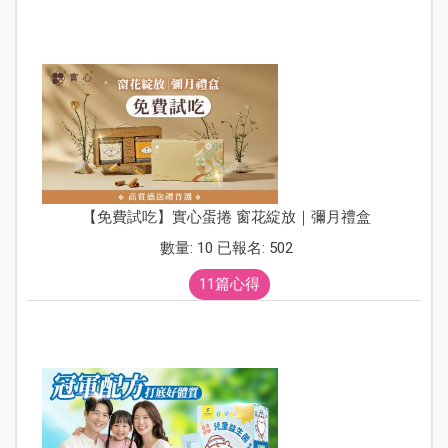
【免費試吃】實心蛋捲 窗花綻放｜彌月禮盒
數量: 10 已報名: 502
11篇心得