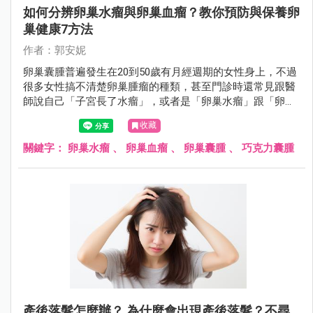
如何分辨卵巢水瘤與卵巢血瘤？教你預防與保養卵
巢健康7方法
作者：郭安妮
卵巢囊腫普遍發生在20到50歲有月經週期的女性身上，不過
很多女性搞不清楚卵巢腫瘤的種類，甚至門診時還常見跟醫
師說自己「子宮長了水瘤」，或者是「卵巢水瘤」跟「卵巢
血瘤」分不清楚，女性朋友應該要認識什麼是卵巢囊腫。
收藏
關鍵字：
卵巢水瘤
、
卵巢血瘤
、
卵巢囊腫
、
巧克力囊腫
產後落髮怎麼辦？ 為什麼會出現產後落髮？不尋