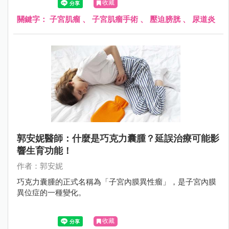
收藏
顆大小不一的肌瘤，其中 1 顆大約 8 公分大，向外壓迫到膀
胱和尿道，造成頻尿、排尿困難；另 1 顆壓迫到腸子，造成
關鍵字：
子宮肌瘤
、
子宮肌瘤手術
、
壓迫膀胱
、
尿道炎
腹脹不舒服，因此立即為她安排手術切除肌瘤，才終於根除
了這位婦女的長期之痛。
郭安妮醫師：什麼是巧克力囊腫？延誤治療可能影
響生育功能！
作者：郭安妮
巧克力囊腫的正式名稱為「子宮內膜異性瘤」，是子宮內膜
異位症的一種變化。
收藏