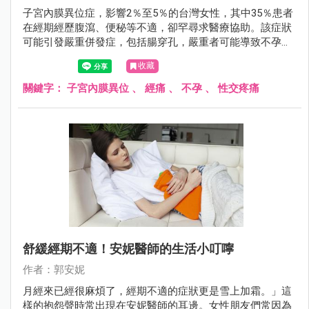
子宮內膜異位症，影響2％至5％的台灣女性，其中35％患者
在經期經歷腹瀉、便秘等不適，卻罕尋求醫療協助。該症狀
可能引發嚴重併發症，包括腸穿孔，嚴重者可能導致不孕。
臨床表現包括經痛、不孕症、性交疼痛等。及早發現及治療
收藏
至關重要，特別對計劃生育的女性，懷孕期間的荷爾蒙變化
有助於症狀緩解。
關鍵字：
子宮內膜異位
、
經痛
、
不孕
、
性交疼痛
舒緩經期不適！安妮醫師的生活小叮嚀
作者：郭安妮
月經來已經很麻煩了，經期不適的症狀更是雪上加霜。」這
樣的抱怨聲時常出現在安妮醫師的耳邊。女性朋友們常因為