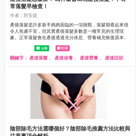
常落髮早檢查！
作者：郭安妮
產後落髮是許多新手媽媽面臨的一項挑戰，落髮期看起來很
令人焦慮不安，但其實產後落髮多數是一種常見的生理現
象。正常落髮會在產後透過充分休息、營養補充恢復原本豐
盈的秀髮，若是不正常落髮，則需盡快就醫。
收藏
關鍵字：
產後落髮
、
產後保養
、
產後營養
、
產後症狀
陰部除毛方法選哪個好？陰部除毛推薦方法比較與
注意事項全解析