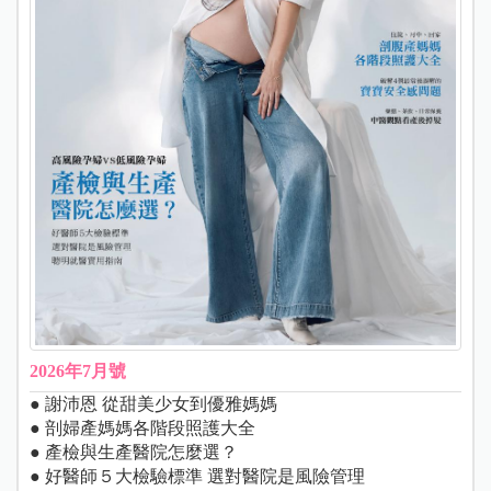
2026年7月號
● 謝沛恩 從甜美少女到優雅媽媽
● 剖婦產媽媽各階段照護大全
● 產檢與生產醫院怎麼選？
● 好醫師５大檢驗標準 選對醫院是風險管理