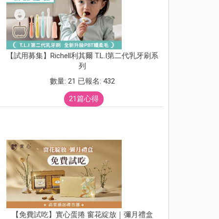
【試用募集】Richell利其爾 T.L.I第二代乳牙刷系
列
數量: 21 已報名: 432
21篇心得
【免費試吃】實心蛋捲 窗花綻放｜彌月禮盒