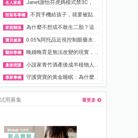
Janet謝怡芬虎媽模式禁3C，看...
名人家庭
不買手機給孩子，就要被貼「...
部落客專欄
為什麼不想或不敢生二胎？這8...
家庭關係
0.05%阿托品近視控制眼藥水納...
寶貝健康
晚婚晚育是無法改變的現實，...
醫師專欄
小說家青竹酒產後成半植物人...
產後照護
守護寶寶的黃金睡眠：為什麼...
專家專欄
試用募集
看更多