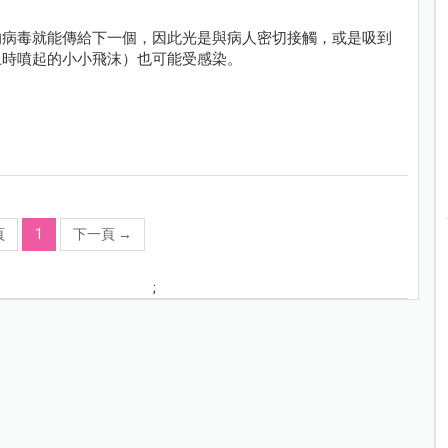
的病毒就能傳給下一個，因此光是與病人密切接觸，或是吸到
上時噴起的小小飛沫）也可能受感染。
頁
1
下一頁
→
;