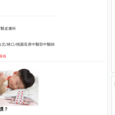
中醫皮膚科
北/林口/桃園長庚中醫部中醫師
落格
護？