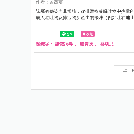
作者：曾薇蓁
諾羅的傳染力非常強，從排泄物或嘔吐物中少量
病人嘔吐物及排泄物所產生的飛沫（例如吐在地
收藏
關鍵字：
諾羅病毒
、
腸胃炎
、
嬰幼兒
←
上一