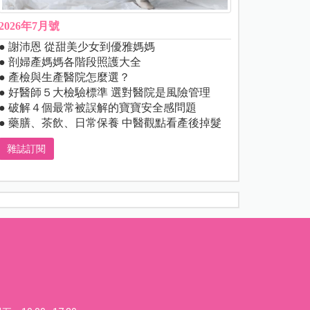
2026年7月號
● 謝沛恩 從甜美少女到優雅媽媽
● 剖婦產媽媽各階段照護大全
● 產檢與生產醫院怎麼選？
● 好醫師５大檢驗標準 選對醫院是風險管理
● 破解４個最常被誤解的寶寶安全感問題
● 藥膳、茶飲、日常保養 中醫觀點看產後掉髮
雜誌訂閱