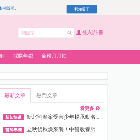
私權說明
。
我知道了
登入|註冊
師
採購年鑑
寵粉月月抽
最新文章
熱門文章
看更多
新北割頸案受害少年楊承勳名...
新知快遞
立秋後秋燥來襲！中醫教養肺...
醫師專欄