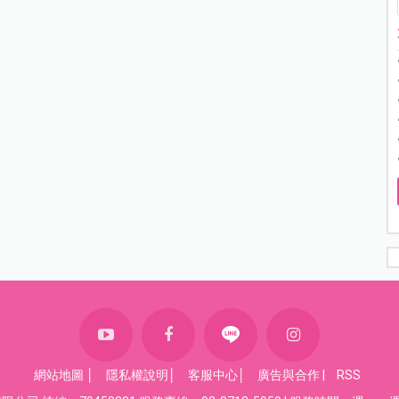
網站地圖
│
隱私權說明
│
客服中心
│
廣告與合作
|
RSS