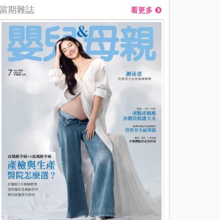
當期雜誌
看更多