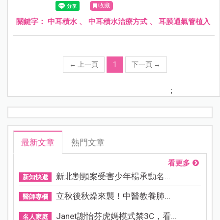
收藏
發展造成影響。
關鍵字：
中耳積水
、
中耳積水治療方式
、
耳膜通氣管植入
←
上一頁
1
下一頁
→
;
最新文章
熱門文章
看更多
新北割頸案受害少年楊承勳名...
新知快遞
立秋後秋燥來襲！中醫教養肺...
醫師專欄
Janet謝怡芬虎媽模式禁3C，看...
名人家庭