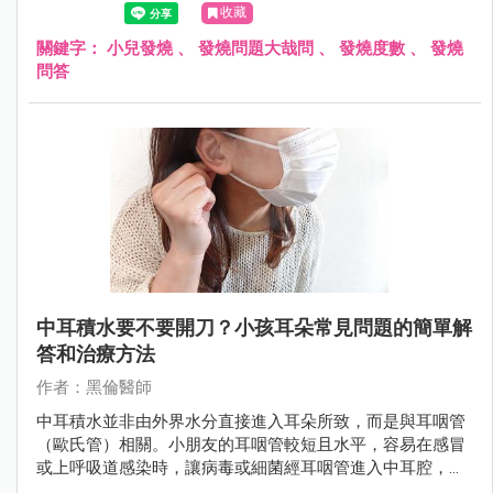
收藏
關鍵字：
小兒發燒
、
發燒問題大哉問
、
發燒度數
、
發燒
問答
中耳積水要不要開刀？小孩耳朵常見問題的簡單解
答和治療方法
作者：黑倫醫師
中耳積水並非由外界水分直接進入耳朵所致，而是與耳咽管
（歐氏管）相關。小朋友的耳咽管較短且水平，容易在感冒
或上呼吸道感染時，讓病毒或細菌經耳咽管進入中耳腔，導
致發炎和積水。若未及時治療，可能會對孩子的聽力及語言