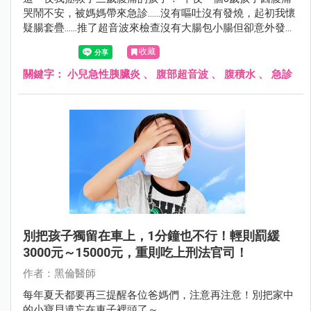
哭鬧不安，被媽媽帶來急診……沒有嘔吐沒有發燒，起初我懷
疑腸套疊……推了超音波來檢查沒有大腸包小腸但卻意外發現
腹腔有腹水，非常不尋常所以我積極的幫孩子詳細的抽血檢
收藏
查！後來睡夢中接到一通電話，黑倫醫師快來孩子的脂肪酶
超過3000……
關鍵字：
小兒急性胰臟炎
、
腹部超音波
、
腹積水
、
急診
別把孩子獨留在車上，1分鐘也不行！輕則罰緩
3000元～15000元，重則吃上刑法官司！
作者：黑倫醫師
每年夏天都要再三提醒各位爸媽們，注意再注意！別把家中
的小寶貝遺忘在車子裡頭了～