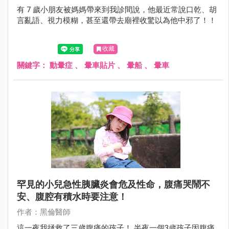
有 7 歲小朋友被媽媽帶來到我診間說，他最近常說口乾、胡
言亂語、視力模糊，甚至還帶去廟裡收驚以為他中邪了！！
收藏
關鍵字：
動暈症
、
暈車貼片
、
暈船
、
暈車
罕見的小兒急性胰臟炎會危及性命，腹痛哭鬧不
安、腹腔有積水時要注意！
作者：黑倫醫師
這一夜我拯救了三歲腹痛的孩子！ 半夜一個3歲孩子因腹痛