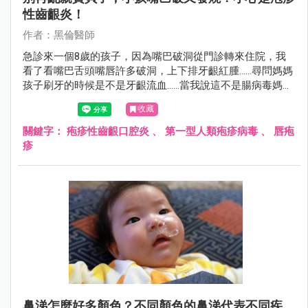
性齒齦炎！
作者：黑倫醫師
急診來一個8歲的孩子，因為嘴巴破洞從門診轉來住院，我
看了看嘴巴舌頭嘴唇許多破洞，上下排牙齦紅腫……尋問媽媽
孩子刷牙的時候是不是牙齦流血……當我說這不是腸病毒媽媽
很驚訝的表情看著我。
收藏
關鍵字：
疱疹性齒齦口腔炎
、
第一型人類疱疹病毒
、
唇疱
疹
鼻涕怎麼好多顏色？不同顏色的鼻涕代表不同疾