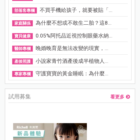
不買手機給孩子，就要被貼「...
部落客專欄
為什麼不想或不敢生二胎？這8...
家庭關係
0.05%阿托品近視控制眼藥水納...
寶貝健康
晚婚晚育是無法改變的現實，...
醫師專欄
小說家青竹酒產後成半植物人...
產後照護
守護寶寶的黃金睡眠：為什麼...
專家專欄
試用募集
看更多