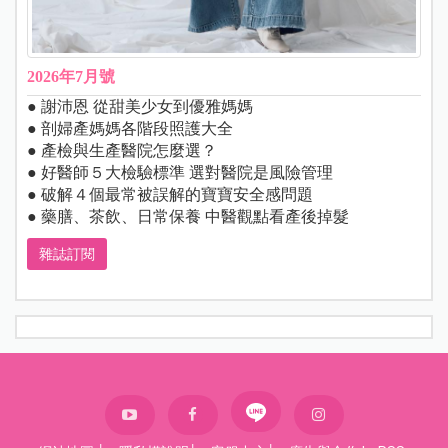
2026年7月號
● 謝沛恩 從甜美少女到優雅媽媽
● 剖婦產媽媽各階段照護大全
● 產檢與生產醫院怎麼選？
● 好醫師５大檢驗標準 選對醫院是風險管理
● 破解４個最常被誤解的寶寶安全感問題
● 藥膳、茶飲、日常保養 中醫觀點看產後掉髮
雜誌訂閱