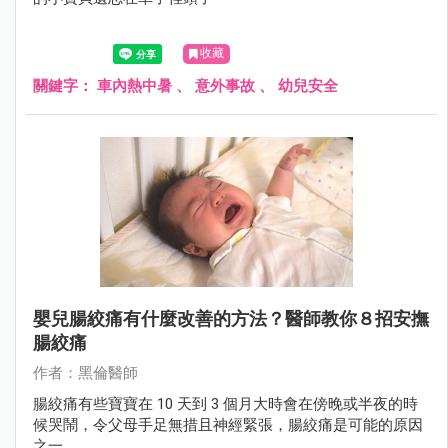
收藏
關鍵字：
車內熱中暑
、
意外事故
、
幼兒安全
嬰兒腸絞痛有什麼改善的方法？醫師教你８招安撫
腸絞痛
作者：黑倫醫師
腸絞痛有些寶寶在 10 天到 3 個月大時會在傍晚或半夜的時
候哭鬧，令父母手足無措且神經緊張，腸絞痛是可能的原因
之一。