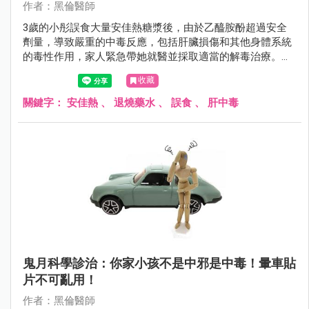
作者：黑倫醫師
3歲的小彤誤食大量安佳熱糖漿後，由於乙醯胺酚超過安全
劑量，導致嚴重的中毒反應，包括肝臟損傷和其他身體系統
的毒性作用，家人緊急帶她就醫並採取適當的解毒治療。家
中的藥品應該存放在孩子無法觸及的地方，以避免類似事件
收藏
再次發生。
關鍵字：
安佳熱
、
退燒藥水
、
誤食
、
肝中毒
鬼月科學診治：你家小孩不是中邪是中毒！暈車貼
片不可亂用！
作者：黑倫醫師