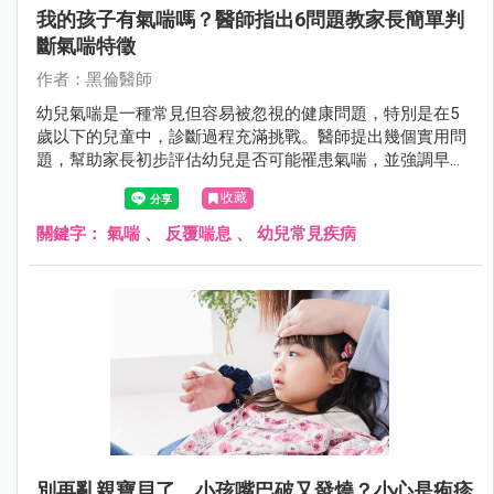
我的孩子有氣喘嗎？醫師指出6問題教家長簡單判
斷氣喘特徵
作者：黑倫醫師
幼兒氣喘是一種常見但容易被忽視的健康問題，特別是在5
歲以下的兒童中，診斷過程充滿挑戰。醫師提出幾個實用問
題，幫助家長初步評估幼兒是否可能罹患氣喘，並強調早期
識別與專業治療的重要性。
收藏
關鍵字：
氣喘
、
反覆喘息
、
幼兒常見疾病
別再亂親寶貝了，小孩嘴巴破又發燒？小心是疱疹