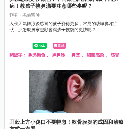
病！教孩子擤鼻涕要注意哪些事呢？
作者：黑倫醫師
入秋天氣轉涼後感冒的孩子變得更多，常見的咳嗽鼻涕症
狀，那怎麼居家照顧會讓孩子恢復的更快呢？
收藏
關鍵字：
鼻涕顏色
、
擤鼻涕
、
鼻塞
、
細菌感染
、
感冒
耳殼上方小傷口不要輕忽！軟骨膜炎的成因和治療
方式一次看