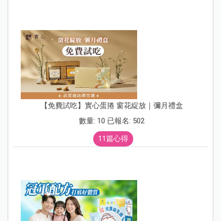
【免費試吃】實心蛋捲 窗花綻放｜彌月禮盒
數量: 10 已報名: 502
11篇心得