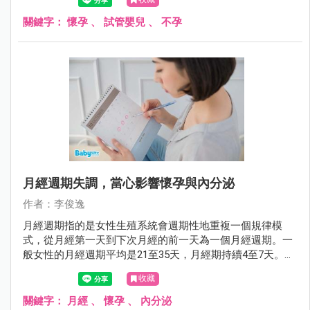
關鍵字：
懷孕
、
試管嬰兒
、
不孕
月經週期失調，當心影響懷孕與內分泌
作者：李俊逸
月經週期指的是女性生殖系統會週期性地重複一個規律模
式，從月經第一天到下次月經的前一天為一個月經週期。一
般女性的月經週期平均是21至35天，月經期持續4至7天。那
我們為什麼需要計算月經週期呢？在備孕中的夫婦能透過計
收藏
算月經週期來預測排卵日，而未有懷孕計劃的女性也可以透
過計算月經週期來了解自己的身體狀態。
關鍵字：
月經
、
懷孕
、
內分泌