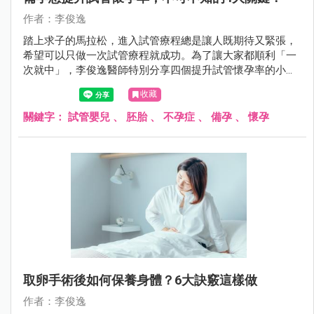
作者：李俊逸
踏上求子的馬拉松，進入試管療程總是讓人既期待又緊張，
希望可以只做一次試管療程就成功。為了讓大家都順利「一
次就中」，李俊逸醫師特別分享四個提升試管懷孕率的小秘
訣，一起來看看吧～
收藏
關鍵字：
試管嬰兒
、
胚胎
、
不孕症
、
備孕
、
懷孕
取卵手術後如何保養身體？6大訣竅這樣做
作者：李俊逸