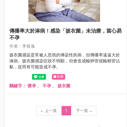
傳播率大於淋病！感染「披衣菌」未治療，當心易
不孕
作者：李俊逸
披衣菌感染是常被人忽視的傳染性疾病，但傳播率遠遠大於
淋病。披衣菌感染症狀不明顯，但會造成輸卵管或輸精管沾
黏，從而有可能造成不孕。
收藏
關鍵字：
懷孕
、
不孕
、
披衣菌
←
上一頁
1
下一頁
→
;