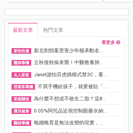
最新文章
熱門文章
看更多
新北割頸案受害少年楊承勳名...
新知快遞
立秋後秋燥來襲！中醫教養肺...
醫師專欄
Janet謝怡芬虎媽模式禁3C，看...
名人家庭
不買手機給孩子，就要被貼「...
部落客專欄
為什麼不想或不敢生二胎？這8...
家庭關係
0.05%阿托品近視控制眼藥水納...
寶貝健康
晚婚晚育是無法改變的現實，...
醫師專欄