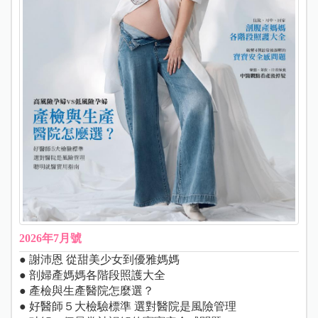
2026年7月號
● 謝沛恩 從甜美少女到優雅媽媽
● 剖婦產媽媽各階段照護大全
● 產檢與生產醫院怎麼選？
● 好醫師５大檢驗標準 選對醫院是風險管理