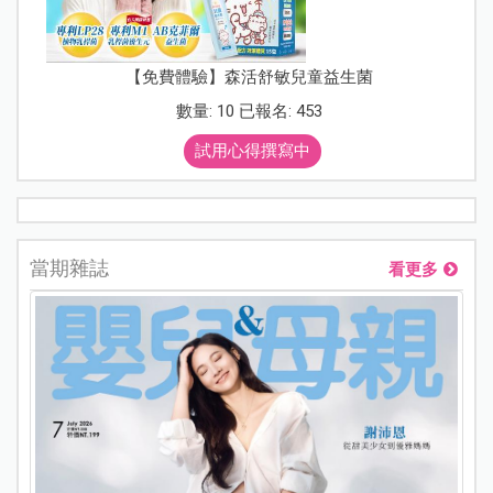
【免費體驗】森活舒敏兒童益生菌
數量: 10 已報名: 453
試用心得撰寫中
當期雜誌
看更多