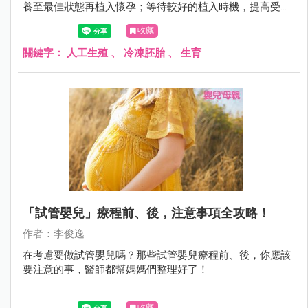
養至最佳狀態再植入懷孕；等待較好的植入時機，提高受孕
機率；也可以趁年輕先將胚胎冷凍保存，等到計劃生育再將
收藏
胚胎植入。
關鍵字：
人工生殖
、
冷凍胚胎
、
生育
「試管嬰兒」療程前、後，注意事項全攻略！
作者：李俊逸
在考慮要做試管嬰兒嗎？那些試管嬰兒療程前、後，你應該
要注意的事，醫師都幫媽媽們整理好了！
收藏