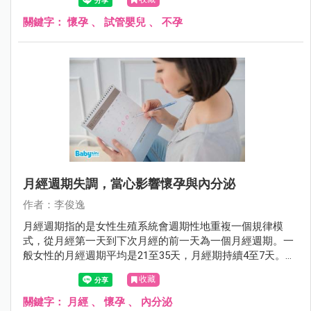
關鍵字：
懷孕
、
試管嬰兒
、
不孕
月經週期失調，當心影響懷孕與內分泌
作者：李俊逸
月經週期指的是女性生殖系統會週期性地重複一個規律模
式，從月經第一天到下次月經的前一天為一個月經週期。一
般女性的月經週期平均是21至35天，月經期持續4至7天。那
我們為什麼需要計算月經週期呢？在備孕中的夫婦能透過計
收藏
算月經週期來預測排卵日，而未有懷孕計劃的女性也可以透
過計算月經週期來了解自己的身體狀態。
關鍵字：
月經
、
懷孕
、
內分泌