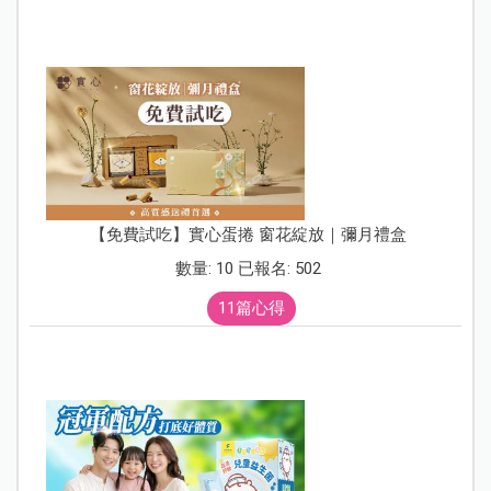
【免費試吃】實心蛋捲 窗花綻放｜彌月禮盒
數量: 10 已報名: 502
11篇心得