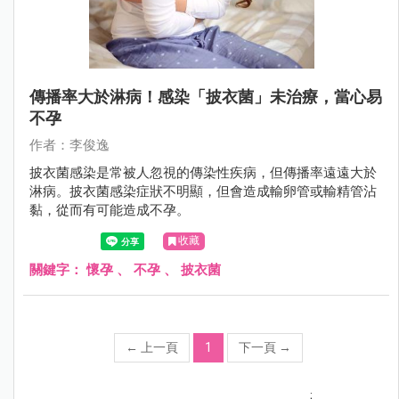
傳播率大於淋病！感染「披衣菌」未治療，當心易
不孕
作者：李俊逸
披衣菌感染是常被人忽視的傳染性疾病，但傳播率遠遠大於
淋病。披衣菌感染症狀不明顯，但會造成輸卵管或輸精管沾
黏，從而有可能造成不孕。
收藏
關鍵字：
懷孕
、
不孕
、
披衣菌
←
上一頁
1
下一頁
→
;