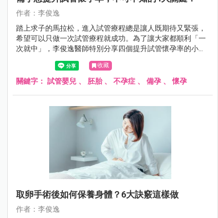
作者：李俊逸
踏上求子的馬拉松，進入試管療程總是讓人既期待又緊張，
希望可以只做一次試管療程就成功。為了讓大家都順利「一
次就中」，李俊逸醫師特別分享四個提升試管懷孕率的小秘
訣，一起來看看吧～
收藏
關鍵字：
試管嬰兒
、
胚胎
、
不孕症
、
備孕
、
懷孕
取卵手術後如何保養身體？6大訣竅這樣做
作者：李俊逸