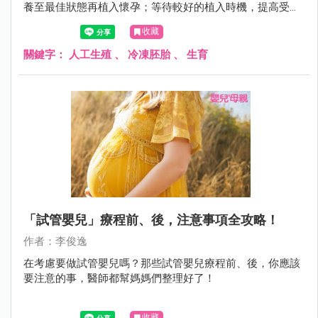
養至最佳狀態再植入懷孕；等待較好的植入時機，提高受孕
機率；也可以趁年輕先將胚胎冷凍保存，等到計劃生育再將
收藏
胚胎植入。
關鍵字：
人工生殖
、
冷凍胚胎
、
生育
「試管嬰兒」療程前、後，注意事項全攻略！
作者：李俊逸
在考慮要做試管嬰兒嗎？那些試管嬰兒療程前、後，你應該
要注意的事，醫師都幫媽媽們整理好了！
收藏