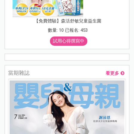
【免費體驗】森活舒敏兒童益生菌
數量: 10 已報名: 453
試用心得撰寫中
當期雜誌
看更多