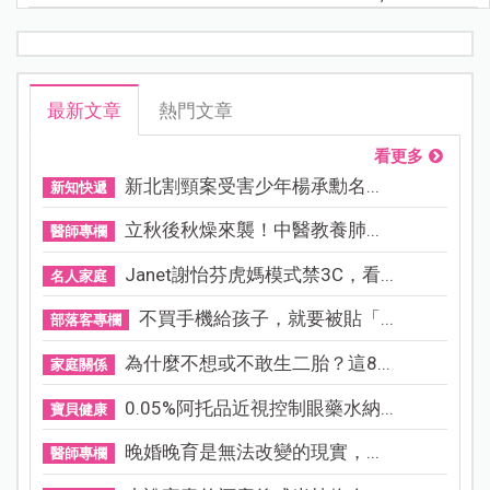
最新文章
熱門文章
看更多
新北割頸案受害少年楊承勳名...
新知快遞
立秋後秋燥來襲！中醫教養肺...
醫師專欄
Janet謝怡芬虎媽模式禁3C，看...
名人家庭
不買手機給孩子，就要被貼「...
部落客專欄
為什麼不想或不敢生二胎？這8...
家庭關係
0.05%阿托品近視控制眼藥水納...
寶貝健康
晚婚晚育是無法改變的現實，...
醫師專欄