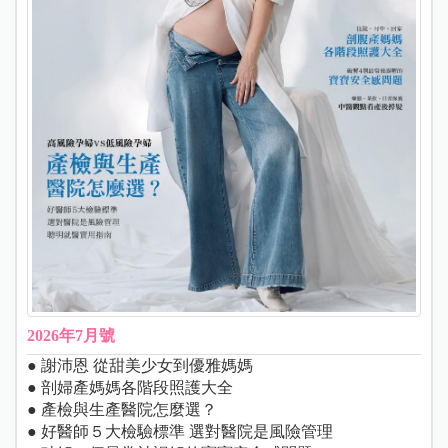
2026年7月號
● 謝沛恩 從甜美少女到優雅媽媽
● 剖婦產媽媽各階段照護大全
● 產檢與生產醫院怎麼選？
● 好醫師５大檢驗標準 選對醫院是風險管理