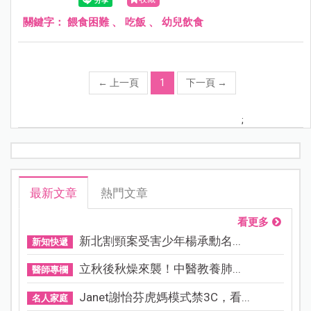
關鍵字：
餵食困難
、
吃飯
、
幼兒飲食
←
上一頁
1
下一頁
→
;
最新文章
熱門文章
看更多
新北割頸案受害少年楊承勳名...
新知快遞
立秋後秋燥來襲！中醫教養肺...
醫師專欄
Janet謝怡芬虎媽模式禁3C，看...
名人家庭