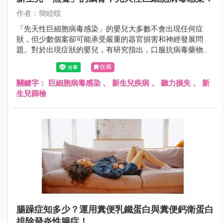
作者：簡睦旼
「先天性巨細胞病毒感染」的嬰兒大多數不會出現任何症
狀，但少數個案卻可能承受嚴重的器官損害和神經發展問
題。對於出現症狀的嬰兒，有研究指出，口服抗病毒藥物有
望改善其神經學發展，特別是降低聽力喪失的風險。
收藏
關鍵字：
巨細胞病毒感染
、
新生兒疾病
、
聽力損失
、
新
生兒篩檢
腸躁症知多少？運用糞便乳鐵蛋白與糞便鈣衛蛋白
排除發炎性腸症！