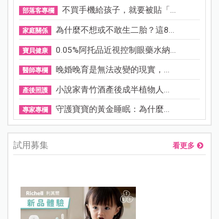
不買手機給孩子，就要被貼「...
部落客專欄
為什麼不想或不敢生二胎？這8...
家庭關係
0.05%阿托品近視控制眼藥水納...
寶貝健康
晚婚晚育是無法改變的現實，...
醫師專欄
小說家青竹酒產後成半植物人...
產後照護
守護寶寶的黃金睡眠：為什麼...
專家專欄
試用募集
看更多