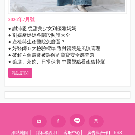
2026年7月號
● 謝沛恩 從甜美少女到優雅媽媽
● 剖婦產媽媽各階段照護大全
● 產檢與生產醫院怎麼選？
● 好醫師５大檢驗標準 選對醫院是風險管理
● 破解４個最常被誤解的寶寶安全感問題
● 藥膳、茶飲、日常保養 中醫觀點看產後掉髮
雜誌訂閱
網站地圖
│
隱私權說明
│
客服中心
│
廣告與合作
|
RSS