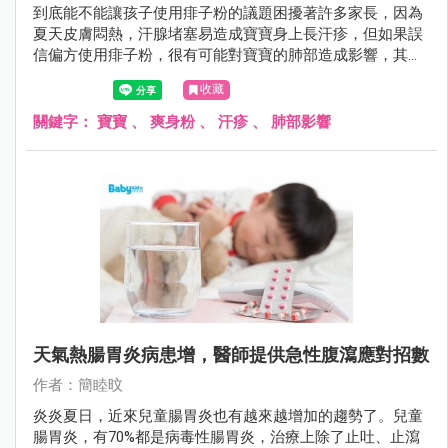
到底能不能讓孩子使用痱子粉的議題困擾著許多家長，因為
夏天皮膚悶熱，汗腺堵塞易造成寶寶身上長汗疹，但如果誤
信偏方使用痱子粉，很有可能對寶寶的肺部造成影響，其實
只要穿著純棉、寬鬆、透氣衣物，讓皮膚保持乾爽，就能降
收藏
低長痱子的機率。
關鍵字：
寶寶
、
爽身粉
、
汗疹
、
肺部影響
天氣熱腸胃炎病患增，醫師提供急性腹瀉應對招數
作者：簡睦旼
炎炎夏日，近來兒童腸胃炎也有越來越增加的趨勢了。兒童
腸胃炎，有70%都是病毒性腸胃炎，治療上除了止吐、止瀉