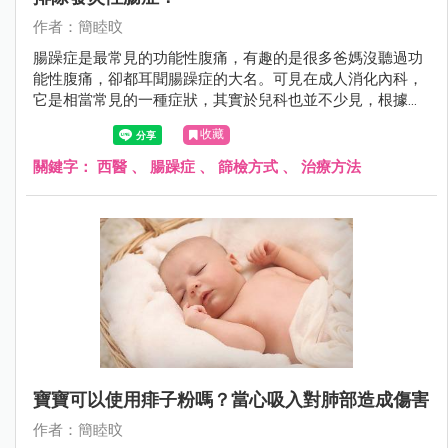
作者：簡睦旼
腸躁症是最常見的功能性腹痛，有趣的是很多爸媽沒聽過功
能性腹痛，卻都耳聞腸躁症的大名。可見在成人消化內科，
它是相當常見的一種症狀，其實於兒科也並不少見，根據統
計亞洲孩子腸躁症的盛行率平均有15.8%。
收藏
關鍵字：
西醫
、
腸躁症
、
篩檢方式
、
治療方法
寶寶可以使用痱子粉嗎？當心吸入對肺部造成傷害
作者：簡睦旼