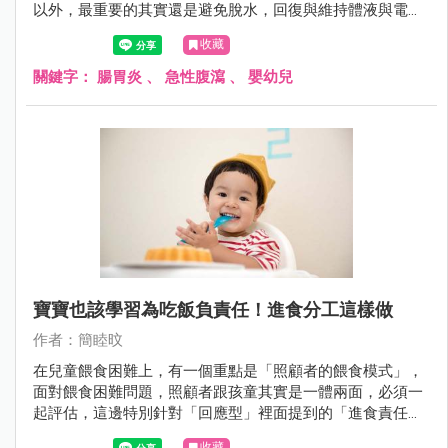
以外，最重要的其實還是避免脫水，回復與維持體液與電解
質的恆定。
收藏
關鍵字：
腸胃炎
、
急性腹瀉
、
嬰幼兒
寶寶也該學習為吃飯負責任！進食分工這樣做
作者：簡睦旼
在兒童餵食困難上，有一個重點是「照顧者的餵食模式」，
面對餵食困難問題，照顧者跟孩童其實是一體兩面，必須一
起評估，這邊特別針對「回應型」裡面提到的「進食責任分
工」來說明。
收藏