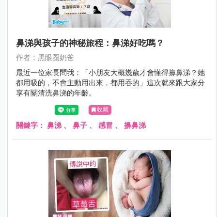
鼻涕與孩子的神秘旅程：鼻涕好吃嗎？
作者：黑眼圈奶爸
最近一位家長問我：「小朋友大概幾歲才會懂得擤鼻涕？她
都用吸的，不會主動用出來，都用吞的」這次就來跟大家分
享有關清洗鼻涕的年齡。
收藏
關鍵字：
鼻涕
、
鼻子
、
感冒
、
擤鼻涕