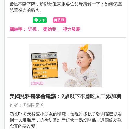
齡層不斷下降，所以最近來跟各位父母講解一下：如何保護
兒童視力的觀念。
收藏
關鍵字：
近視
、
嬰幼兒
、
視力發展
美國兒科醫學會建議：2歲以下不應吃人工添加糖
作者：黑眼圈奶爸
奶爸Dr.每天檢查小朋友的喉嚨，發現許多孩子張開嘴巴就看
到一大堆爛牙，彷彿幼童蛀牙好像一點沒關係，這個偏差觀
念真的要改變。