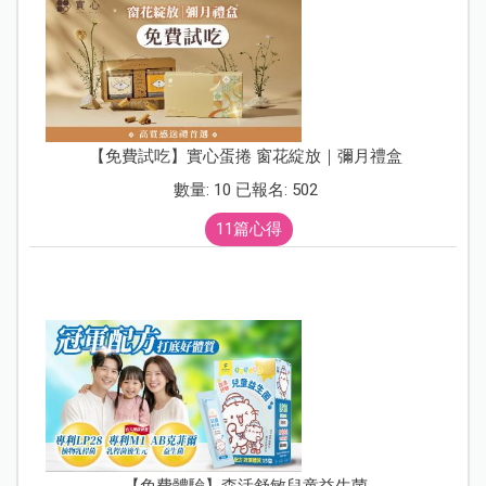
【免費試吃】實心蛋捲 窗花綻放｜彌月禮盒
數量: 10 已報名: 502
11篇心得