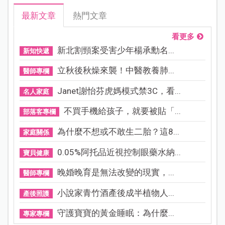
最新文章
熱門文章
看更多
新北割頸案受害少年楊承勳名...
新知快遞
立秋後秋燥來襲！中醫教養肺...
醫師專欄
Janet謝怡芬虎媽模式禁3C，看...
名人家庭
不買手機給孩子，就要被貼「...
部落客專欄
為什麼不想或不敢生二胎？這8...
家庭關係
0.05%阿托品近視控制眼藥水納...
寶貝健康
晚婚晚育是無法改變的現實，...
醫師專欄
小說家青竹酒產後成半植物人...
產後照護
守護寶寶的黃金睡眠：為什麼...
專家專欄