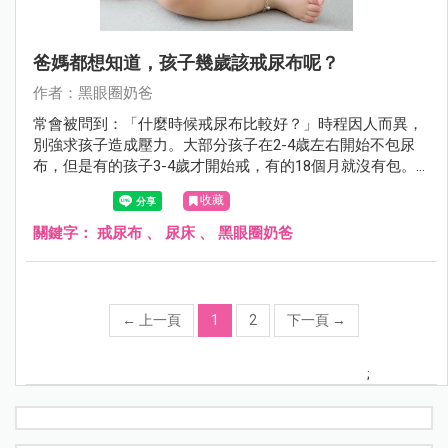
爸媽都想知道，孩子幾歲該戒尿布呢？
作者：黑眼圈奶爸
常會被問到：「什麼時候戒尿布比較好？」時程因人而異，
別強求孩子造成壓力。大部分孩子在2-4歳左右開始不包尿
布，但是有的孩子3-4歲才開始戒，有的18個月就沒有包。
每個孩子都不一樣，等他準備好。
收藏
關鍵字：
戒尿布
、
尿床
、
黑眼圈奶爸
←
上一頁
1
2
下一頁
→
;