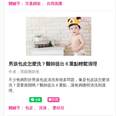
關鍵字：
兒童綁架
、
自我保護
男孩包皮怎麼洗？醫師提出６重點輕鬆清理
作者：黑眼圈奶爸
不少爸媽對於男孩包皮清洗有很多問題，像是包皮該怎麼清
洗？需要推開嗎？醫師提出６重點，讓爸媽聰明清洗與護
理。
收藏
關鍵字：
包皮
、
洗澡
、
嬰幼兒