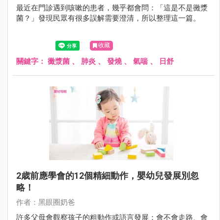
最近在門診遇到咳嗽的患者，幾乎都會問：「這是不是黴漿
菌？」發現民眾有很多誤解需要澄清，所以整理這一篇。
收藏
關鍵字：
黴漿菌
、
肺炎
、
發燒
、
氣喘
、
日舒
2歳前應學會的12個精細動作，嬰幼兒發展別忽
略！
作者：黑眼圈奶爸
許多父母會觀察孩子的粗動作或語言發展：會不會走路、會