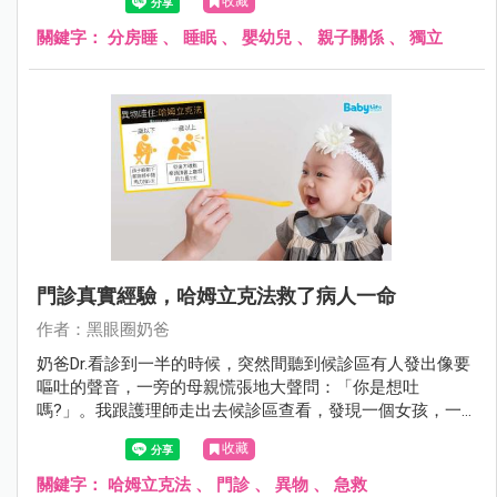
收藏
關鍵字：
分房睡
、
睡眠
、
嬰幼兒
、
親子關係
、
獨立
門診真實經驗，哈姆立克法救了病人一命
作者：黑眼圈奶爸
奶爸Dr.看診到一半的時候，突然間聽到候診區有人發出像要
嘔吐的聲音，一旁的母親慌張地大聲問：「你是想吐
嗎?」。我跟護理師走出去候診區查看，發現一個女孩，一
手捏著自己的喉嚨，另外一手像是溺水般在空中抓東西，好
收藏
像很辛苦，在掙扎一樣，沒有辦法說話呼吸，雙腳站不穩，
不斷地亂抓，想要拼命呼吸、求救。
關鍵字：
哈姆立克法
、
門診
、
異物
、
急救