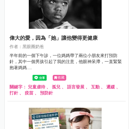
偉大的愛，因為「她」讓他變得更健康
作者：黑眼圈奶爸
半年前的一個下午診，一位媽媽帶了兩位小朋友來打預防
針，其中一個男孩引起了我的注意，他眼神呆滯，一直緊緊
抱著媽媽......
收藏
關鍵字：
兒童虐待
、
孤兒
、
語言發展
、
互動
、
遲緩
、
打針
、
疫苗
、
預防針