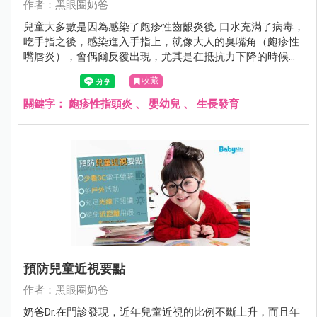
作者：黑眼圈奶爸
兒童大多數是因為感染了皰疹性齒齦炎後, 口水充滿了病毒，
吃手指之後，感染進入手指上，就像大人的臭嘴角（皰疹性
嘴唇炎），會偶爾反覆出現，尤其是在抵抗力下降的時候，
會癢又痛。
收藏
關鍵字：
皰疹性指頭炎
、
嬰幼兒
、
生長發育
預防兒童近視要點
作者：黑眼圈奶爸
奶爸Dr.在門診發現，近年兒童近視的比例不斷上升，而且年