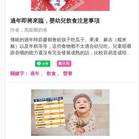
過年即將來臨，嬰幼兒飲食注意事項
作者：黑眼圈奶爸
傳統的過年時節慶都會給孩子吃瓜子、果凍、麻吉（糯米
糍）以及年糕等等，這些食物都不太適合幼兒吃。兒童咀嚼
跟吞咽的能力還沒有完全發展成熟的話，比較容易造成噎住
窒息的意外發生，這一點父母跟家長長輩們，要特別留意還
收藏
有事先跟長輩溝通好。
關鍵字：
過年
、
飲食
、
營養