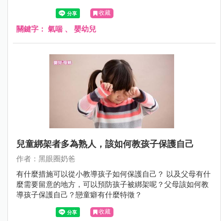
Dr.的觀察「運動時候會咳嗽」和「笑得太厲害的時候會咳
收藏
嗽」是最容易被父母忽略的。
關鍵字：
氣喘
、
嬰幼兒
兒童綁架者多為熟人，該如何教孩子保護自己
作者：黑眼圈奶爸
有什麼措施可以從小教導孩子如何保護自己？ 以及父母有什
麼需要留意的地方，可以預防孩子被綁架呢？父母該如何教
導孩子保護自己？戀童癖有什麼特徵？
收藏