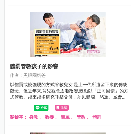
體罰管教孩子的影響
作者：黑眼圈奶爸
以體罰或較強硬的方式管教兒女,是上一代所遺留下來的傳統
觀念。但近年來,育兒觀念逐漸改變,鼓勵以「正向回饋」的方
式管教。越來越多研究呼籲父母，勿以體罰、怒罵、威脅、
羞辱方式管教孩子。
收藏
關鍵字：
身教
、
教養
、
責罵
、
管教
、
體罰