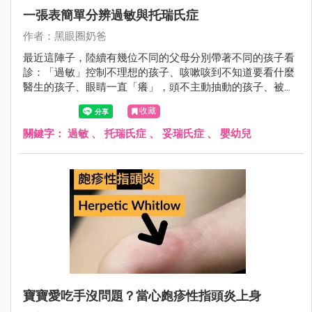
一張表簡單分辨過敏與托瑞氏症
作者：黑眼圈奶爸
最近這陣子，陸續有幾位不同的父母分別帶著不同的孩子看
診：「過敏」控制不理想的孩子、咳嗽咳到不知道要看什麼
醫生的孩子、眼睛一直「癢」，頭不主動抽動的孩子、被別
的醫師診斷為「托瑞氏」，但是父母對診斷有所疑慮的孩
收藏
子。
關鍵字：
過敏
、
托瑞氏症
、
妥瑞氏症
、
嬰幼兒
寶寶愛吃手沒問題？當心皰疹性指頭炎上身