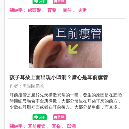
收藏
長，總是慢慢會看到成果的。
關鍵字：
綁頭髮
、
育兒
、
責任
、
夫妻
孩子耳朵上面出現小凹洞？當心是耳前瘻管
作者：黑眼圈奶爸
耳前瘻管是屬於先天構造異常的一種，發生的原因是在胚胎
時期鰓弓融合不全所導致，大部分發生在耳朵耳廓的前方，
少數在耳廓裡面或者在耳朵後方。大部分是單側，而且多發
生在右邊。
收藏
關鍵字：
耳前瘻管
、
耳朵
、
凹洞