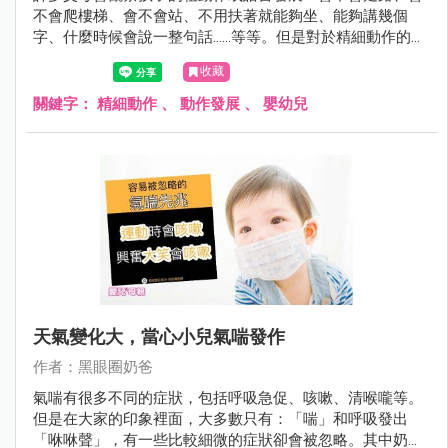
不會爬樓梯、會不會站、不用扶著就能夠坐、能夠講幾個
字、什麼時候會說一整句話……等等。但是對於精細動作的觀
察，較容易忽略。
收藏
關鍵字：
精細動作
、
動作發展
、
嬰幼兒
天氣變化大，當心小兒氣喘發作
作者：黑眼圈奶爸
氣喘有很多不同的症狀，包括呼吸急促、咳嗽、清喉嚨等。
但是在大家的印象裡面，大多數只有：「喘」和呼吸發出
「咻咻聲」，有一些比較細微的症狀卻會被忽略。其中奶爸