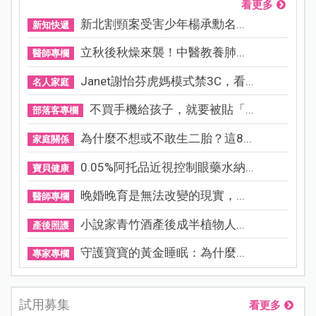
看更多
新北割頸案受害少年楊承勳名...
新知快遞
立秋後秋燥來襲！中醫教養肺...
醫師專欄
Janet謝怡芬虎媽模式禁3C，看...
名人家庭
不買手機給孩子，就要被貼「...
部落客專欄
為什麼不想或不敢生二胎？這8...
家庭關係
0.05%阿托品近視控制眼藥水納...
寶貝健康
晚婚晚育是無法改變的現實，...
醫師專欄
小說家青竹酒產後成半植物人...
產後照護
守護寶寶的黃金睡眠：為什麼...
專家專欄
試用募集
看更多