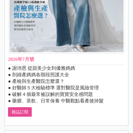
2026年7月號
● 謝沛恩 從甜美少女到優雅媽媽
● 剖婦產媽媽各階段照護大全
● 產檢與生產醫院怎麼選？
● 好醫師５大檢驗標準 選對醫院是風險管理
● 破解４個最常被誤解的寶寶安全感問題
● 藥膳、茶飲、日常保養 中醫觀點看產後掉髮
雜誌訂閱