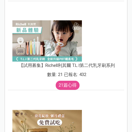
【試用募集】Richell利其爾 T.L.I第二代乳牙刷系列
數量: 21 已報名: 432
21篇心得