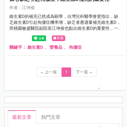
作者：江坤俊
維生素D的補充已然成為顯學，台灣兒科醫學會更指出，缺
乏維生素D引起佝僂症機率增，缺乏者應適量補充維生素D，
而桃園敏盛醫院副院長江坤俊也點出維生素D的重要性，一
起來看看。
收藏
關鍵字：
維生素D
、
營養品
、
佝僂症
←
上一頁
1
下一頁
→
;
最新文章
熱門文章