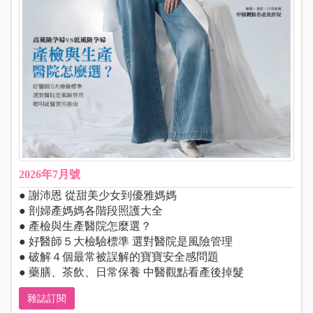
2026年7月號
● 謝沛恩 從甜美少女到優雅媽媽
● 剖婦產媽媽各階段照護大全
● 產檢與生產醫院怎麼選？
● 好醫師５大檢驗標準 選對醫院是風險管理
● 破解４個最常被誤解的寶寶安全感問題
● 藥膳、茶飲、日常保養 中醫觀點看產後掉髮
雜誌訂閱