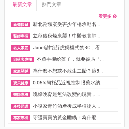
最新文章
熱門文章
看更多
新北割頸案受害少年楊承勳名...
新知快遞
立秋後秋燥來襲！中醫教養肺...
醫師專欄
Janet謝怡芬虎媽模式禁3C，看...
名人家庭
不買手機給孩子，就要被貼「...
部落客專欄
為什麼不想或不敢生二胎？這8...
家庭關係
0.05%阿托品近視控制眼藥水納...
寶貝健康
晚婚晚育是無法改變的現實，...
醫師專欄
小說家青竹酒產後成半植物人...
產後照護
守護寶寶的黃金睡眠：為什麼...
專家專欄