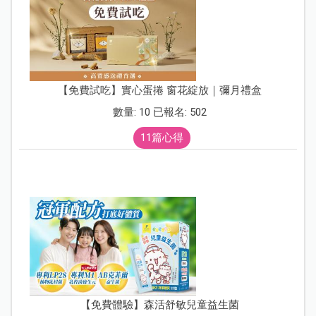
【免費試吃】實心蛋捲 窗花綻放｜彌月禮盒
數量: 10 已報名: 502
11篇心得
【免費體驗】森活舒敏兒童益生菌