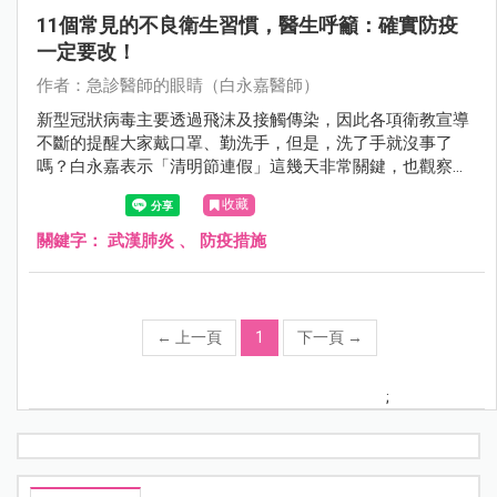
11個常見的不良衛生習慣，醫生呼籲：確實防疫
一定要改！
作者：急診醫師的眼睛（白永嘉醫師）
新型冠狀病毒主要透過飛沫及接觸傳染，因此各項衛教宣導
不斷的提醒大家戴口罩、勤洗手，但是，洗了手就沒事了
嗎？白永嘉表示「清明節連假」這幾天非常關鍵，也觀察到
大家最容易忽視的11種不良衛生習慣，最好可以改過來，來
收藏
看看你有沒有......
關鍵字：
武漢肺炎
、
防疫措施
←
上一頁
1
下一頁
→
;