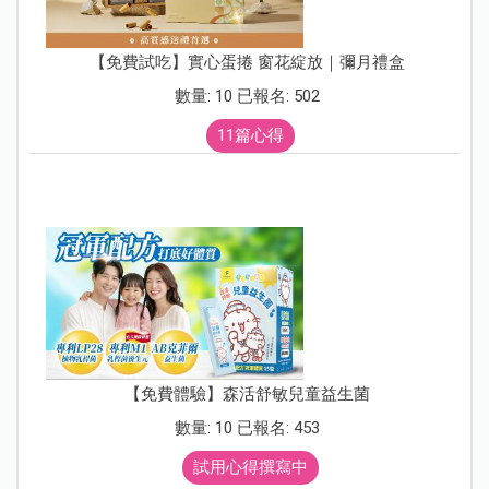
【免費試吃】實心蛋捲 窗花綻放｜彌月禮盒
數量: 10 已報名: 502
11篇心得
【免費體驗】森活舒敏兒童益生菌
數量: 10 已報名: 453
試用心得撰寫中