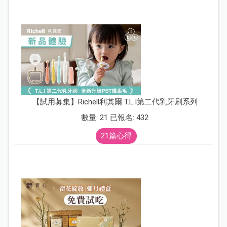
【試用募集】Richell利其爾 T.L.I第二代乳牙刷系列
數量: 21 已報名: 432
21篇心得