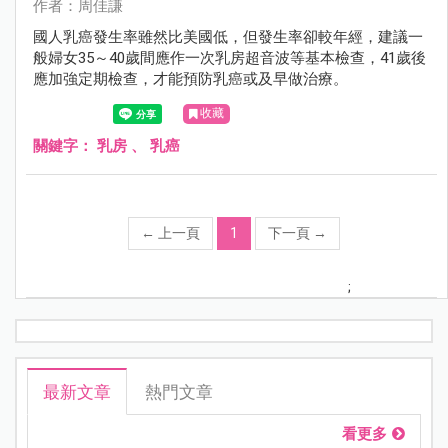
作者：周佳謙
國人乳癌發生率雖然比美國低，但發生率卻較年經，建議一
般婦女35～40歲間應作一次乳房超音波等基本檢查，41歲後
應加強定期檢查，才能預防乳癌或及早做治療。
收藏
關鍵字：
乳房
、
乳癌
←
上一頁
1
下一頁
→
;
最新文章
熱門文章
看更多