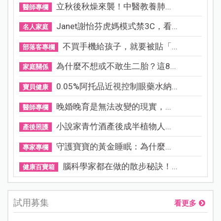
立秋後秋燥來襲！中醫教養肺...
醫師專欄
Janet謝怡芬虎媽模式禁3C，看...
名人家庭
不買手機給孩子，就要被貼「...
部落客專欄
為什麼不想或不敢生二胎？這8...
家庭關係
0.05%阿托品近視控制眼藥水納...
寶貝健康
晚婚晚育是無法改變的現實，...
醫師專欄
小說家青竹酒產後成半植物人...
產後照護
守護寶寶的黃金睡眠：為什麼...
專家專欄
腦科學家都在做的散步秘訣！...
健康百寶箱
試用募集
看更多