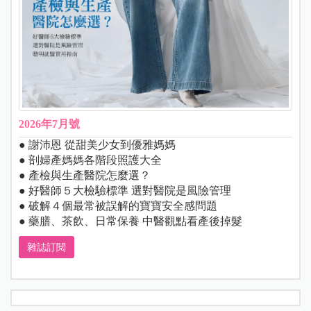
2026年7月號
● 謝沛恩 從甜美少女到優雅媽媽
● 剖婦產媽媽各階段照護大全
● 產檢與生產醫院怎麼選？
● 好醫師５大檢驗標準 選對醫院是風險管理
● 破解４個最常被誤解的寶寶安全感問題
● 藥膳、茶飲、日常保養 中醫觀點看產後掉髮
雜誌訂閱