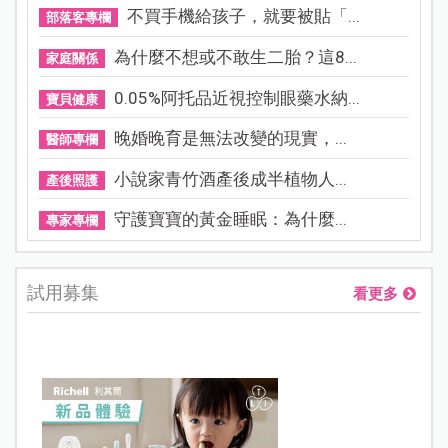
不買手機給孩子，就要被貼「...
部落客專欄
為什麼不想或不敢生二胎？這8...
家庭關係
0.05%阿托品近視控制眼藥水納...
寶貝健康
晚婚晚育是無法改變的現實，...
醫師專欄
小說家青竹酒產後成半植物人...
產後照護
守護寶寶的黃金睡眠：為什麼...
專家專欄
試用募集
看更多