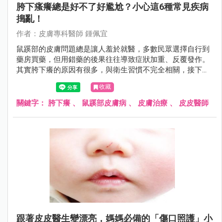
胯下瘙癢總是好不了好尷尬？小心這6種常見疾病
搗亂！
作者：皮膚專科醫師 鍾佩宜
鼠蹊部的皮膚問題總是讓人羞於就醫，多數民眾選擇自行到
藥房買藥，但用錯藥的後果往往導致症狀加重、反覆發作。
其實胯下癢的原因有很多，與衛生習慣不完全相關，接下來
皮皮醫師將帶大家了解各種胯下疾病，讓鼠蹊部的「羞羞
收藏
病」不再難以啟齒。
關鍵字：
胯下癢
、
鼠蹊部皮膚病
、
皮膚治療
、
皮皮醫師
跟著皮皮醫生變漂亮，媽媽必備的「傷口照護」小