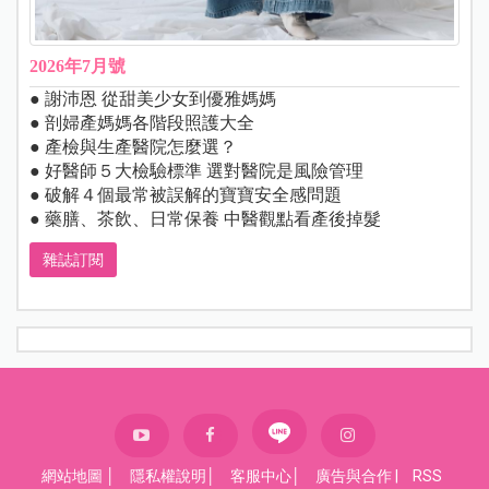
2026年7月號
● 謝沛恩 從甜美少女到優雅媽媽
● 剖婦產媽媽各階段照護大全
● 產檢與生產醫院怎麼選？
● 好醫師５大檢驗標準 選對醫院是風險管理
● 破解４個最常被誤解的寶寶安全感問題
● 藥膳、茶飲、日常保養 中醫觀點看產後掉髮
雜誌訂閱
網站地圖
│
隱私權說明
│
客服中心
│
廣告與合作
|
RSS