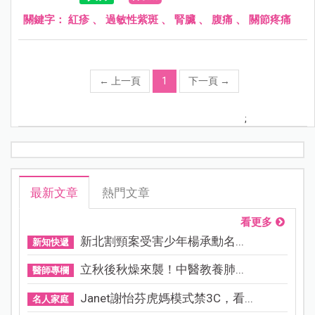
關鍵字：
紅疹
、
過敏性紫斑
、
腎臟
、
腹痛
、
關節疼痛
←
上一頁
1
下一頁
→
;
最新文章
熱門文章
看更多
新北割頸案受害少年楊承勳名...
新知快遞
立秋後秋燥來襲！中醫教養肺...
醫師專欄
Janet謝怡芬虎媽模式禁3C，看...
名人家庭