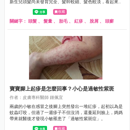
新生兒頭髮尚未發育完全、髮幹較細、髮色較淡，看起來總
是稀疏無毛，坊間才會流傳一堆偏方，像是剃胎毛、抹生
收藏
薑、擦母乳來刺激毛囊生長。其實過度刺激反而很傷頭皮...
關鍵字：
頭髮
、
髮量
、
胎毛
、
紅疹
、
脫屑
、
頭癬
寶寶腳上起疹是怎麼回事？小心是過敏性紫斑
作者：皮膚專科醫師 鍾佩宜
兩歲的小敏在感冒之後腳上突然發出一堆紅疹，起初以為是
蚊蟲叮咬，但過了一週疹子不但沒消，還蔓延到臉上，媽媽
帶來就醫後才發現小敏罹患了「過敏性紫斑症」。
收藏