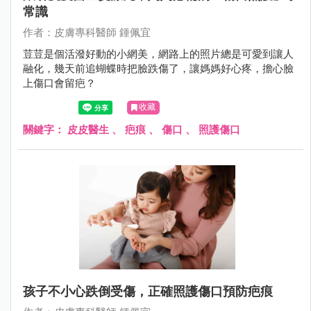
常識
作者：皮膚專科醫師 鍾佩宜
荳荳是個活潑好動的小網美，網路上的照片總是可愛到讓人
融化，幾天前追蝴蝶時把臉跌傷了，讓媽媽好心疼，擔心臉
上傷口會留疤？
收藏
關鍵字：
皮皮醫生
、
疤痕
、
傷口
、
照護傷口
孩子不小心跌倒受傷，正確照護傷口預防疤痕