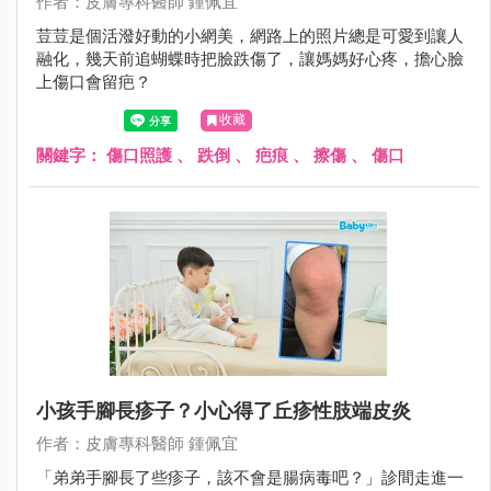
作者：皮膚專科醫師 鍾佩宜
荳荳是個活潑好動的小網美，網路上的照片總是可愛到讓人
融化，幾天前追蝴蝶時把臉跌傷了，讓媽媽好心疼，擔心臉
上傷口會留疤？
收藏
關鍵字：
傷口照護
、
跌倒
、
疤痕
、
擦傷
、
傷口
小孩手腳長疹子？小心得了丘疹性肢端皮炎
作者：皮膚專科醫師 鍾佩宜
「弟弟手腳長了些疹子，該不會是腸病毒吧？」診間走進一