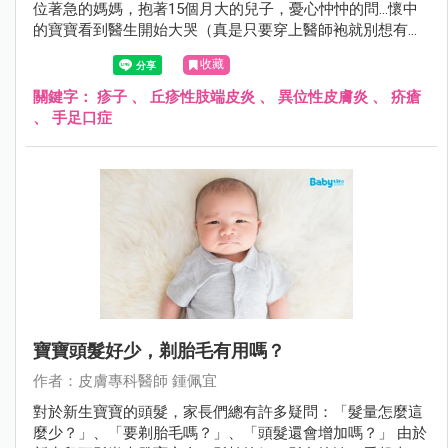
位著急的媽媽，抱著15個月大的兒子，憂心忡忡的問...懷中
的寶寶看到醫生開始大哭（真是只要穿上醫師袍就別想有小
孩緣）；不過仔細檢查後確定不是腸病毒，而是「小兒丘疹
收藏
性肢端皮膚炎」。
關鍵字：
疹子
、
丘疹性肢端皮炎
、
異位性皮膚炎
、
疥瘡
、
手足口症
寶寶頭髮好少，剃胎毛有用嗎？
作者：皮膚專科醫師 鍾佩宜
對於新生寶寶的頭髮，家長們總有許多疑問：「髮量怎麼這
麼少？」、「要剃胎毛嗎？」、「頭髮還會增加嗎？」 由於