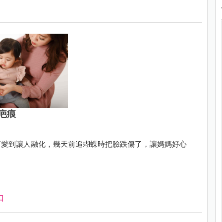
疤痕
可愛到讓人融化，幾天前追蝴蝶時把臉跌傷了，讓媽媽好心
口