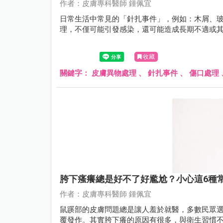
作者：皮膚專科醫師 鍾佩宜
日常生活中常見的「針扎事件」，例如：木屑、
理，不僅可能引發感染，還可能造成長期不適或
收藏
關鍵字：
皮膚異物處理
、
針扎事件
、
傷口處理
胯下瘙癢總是好不了好尷尬？小心這6種
作者：皮膚專科醫師 鍾佩宜
鼠蹊部的皮膚問題總是讓人羞於就醫，多數民眾
覆發作。其實胯下癢的原因有很多，與衛生習慣