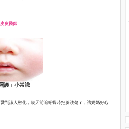
皮皮醫師
照護」小常識
可愛到讓人融化，幾天前追蝴蝶時把臉跌傷了，讓媽媽好心