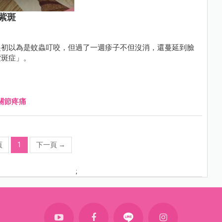
紫斑
起初以為是蚊蟲叮咬，但過了一週疹子不但沒消，還蔓延到臉
紫斑症」。
關節疼痛
頁
1
下一頁
→
;