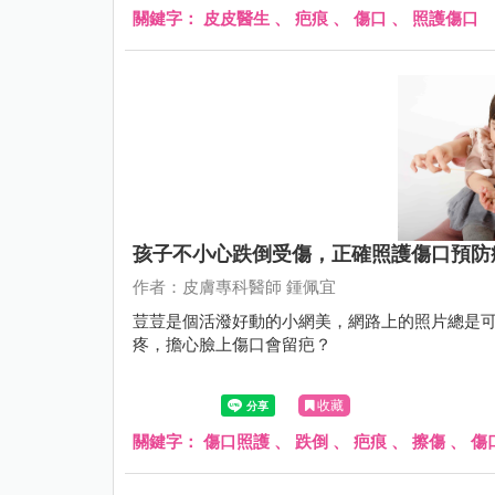
關鍵字：
皮皮醫生
、
疤痕
、
傷口
、
照護傷口
孩子不小心跌倒受傷，正確照護傷口預防
作者：皮膚專科醫師 鍾佩宜
荳荳是個活潑好動的小網美，網路上的照片總是
疼，擔心臉上傷口會留疤？
收藏
關鍵字：
傷口照護
、
跌倒
、
疤痕
、
擦傷
、
傷