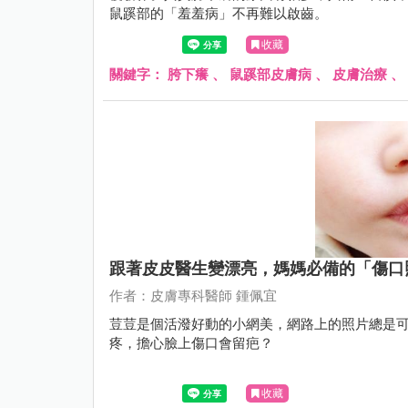
鼠蹊部的「羞羞病」不再難以啟齒。
收藏
關鍵字：
胯下癢
、
鼠蹊部皮膚病
、
皮膚治療
、
跟著皮皮醫生變漂亮，媽媽必備的「傷口
作者：皮膚專科醫師 鍾佩宜
荳荳是個活潑好動的小網美，網路上的照片總是
疼，擔心臉上傷口會留疤？
收藏