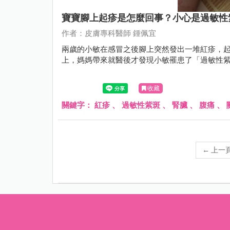
寶寶腳上起疹是怎麼回事？小心是過敏性
作者：皮膚專科醫師 鍾佩宜
兩歲的小敏在感冒之後腳上突然發出一堆紅疹，
上，媽媽帶來就醫後才發現小敏罹患了「過敏性
收藏
關鍵字：
紅疹
、
過敏性紫斑
、
腎臟
、
腹痛
、
←
上一