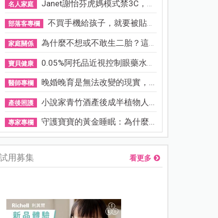
Janet謝怡芬虎媽模式禁3C，看...
名人家庭
不買手機給孩子，就要被貼「...
部落客專欄
為什麼不想或不敢生二胎？這8...
家庭關係
0.05%阿托品近視控制眼藥水納...
寶貝健康
晚婚晚育是無法改變的現實，...
醫師專欄
小說家青竹酒產後成半植物人...
產後照護
守護寶寶的黃金睡眠：為什麼...
專家專欄
試用募集
看更多