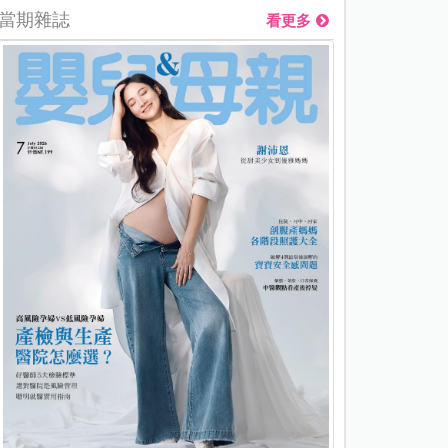
當期雜誌
看更多