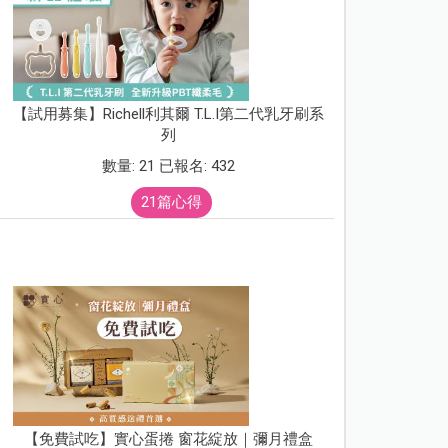
【試用募集】Richell利其爾 T.L.I第二代乳牙刷系
列
數量: 21 已報名: 432
21篇心得
【免費試吃】實心蛋捲 窗花綻放｜彌月禮盒