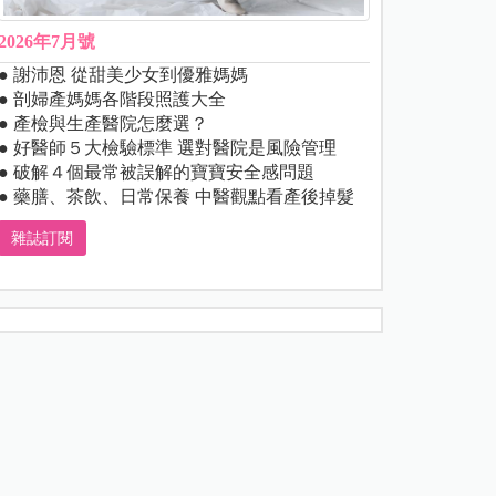
2026年7月號
● 謝沛恩 從甜美少女到優雅媽媽
● 剖婦產媽媽各階段照護大全
● 產檢與生產醫院怎麼選？
● 好醫師５大檢驗標準 選對醫院是風險管理
● 破解４個最常被誤解的寶寶安全感問題
● 藥膳、茶飲、日常保養 中醫觀點看產後掉髮
雜誌訂閱