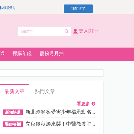
私權說明
。
我知道了
登入|註冊
師
採購年鑑
寵粉月月抽
最新文章
熱門文章
看更多
新北割頸案受害少年楊承勳名...
新知快遞
立秋後秋燥來襲！中醫教養肺...
醫師專欄