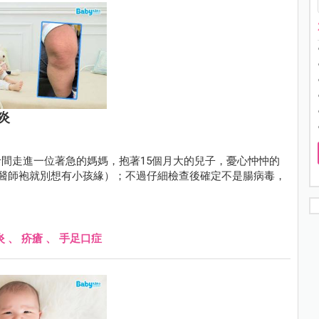
炎
間走進一位著急的媽媽，抱著15個月大的兒子，憂心忡忡的
穿上醫師袍就別想有小孩緣）；不過仔細檢查後確定不是腸病毒，
炎
、
疥瘡
、
手足口症