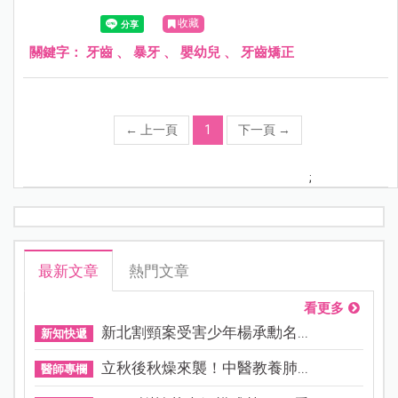
牙齒容易咬到上排牙床的牙肉，導致牙肉受傷、發炎。
收藏
關鍵字：
牙齒
、
暴牙
、
嬰幼兒
、
牙齒矯正
←
上一頁
1
下一頁
→
;
最新文章
熱門文章
看更多
新北割頸案受害少年楊承勳名...
新知快遞
立秋後秋燥來襲！中醫教養肺...
醫師專欄