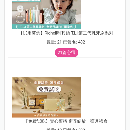
【試用募集】Richell利其爾 T.L.I第二代乳牙刷系列
數量: 21 已報名: 432
21篇心得
【免費試吃】實心蛋捲 窗花綻放｜彌月禮盒