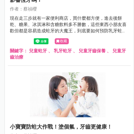
作者：蔡禎櫻
現在走三步就有一家便利商店，買什麼都方便，進去後餅
乾、糖果、冰淇淋和含糖飲料多不勝數，這些東西小朋友喜
歡但都是容易造成蛀牙的大魔王，到底要如何預防乳牙蛀
牙，若是蛀牙了怎麼治療呢？
收藏
關鍵字：
兒童蛀牙
、
乳牙蛀牙
、
兒童牙齒保養
、
兒童牙
齒治療
小寶寶防蛀大作戰！塗個氟，牙齒更健康！