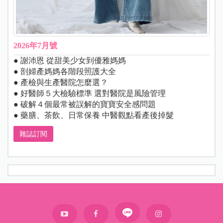
2026年7月號
● 謝沛恩 從甜美少女到優雅媽媽
● 剖婦產媽媽各階段照護大全
● 產檢與生產醫院怎麼選？
● 好醫師５大檢驗標準 選對醫院是風險管理
● 破解４個最常被誤解的寶寶安全感問題
● 藥膳、茶飲、日常保養 中醫觀點看產後掉髮
雜誌訂閱