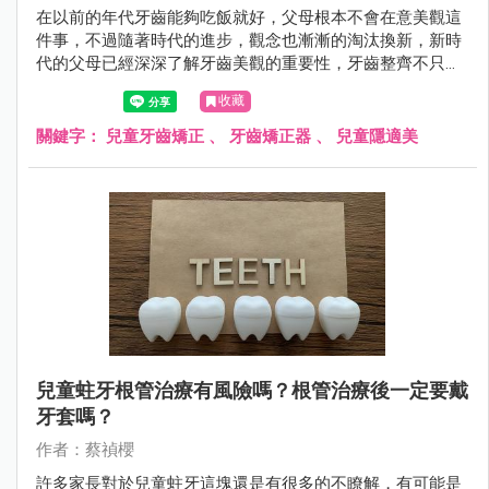
在以前的年代牙齒能夠吃飯就好，父母根本不會在意美觀這
件事，不過隨著時代的進步，觀念也漸漸的淘汰換新，新時
代的父母已經深深了解牙齒美觀的重要性，牙齒整齊不只是
外在因素，還牽扯到咬合、臉型、飲食甚至是呼吸與睡眠，
收藏
牙齒會亂掉的因素有百百種，今天大信牙醫的蔡禎櫻醫師會
為各位介紹兒童牙齒矯正的黃金時期！
關鍵字：
兒童牙齒矯正
、
牙齒矯正器
、
兒童隱適美
兒童蛀牙根管治療有風險嗎？根管治療後一定要戴
牙套嗎？
作者：蔡禎櫻
許多家長對於兒童蛀牙這塊還是有很多的不瞭解，有可能是