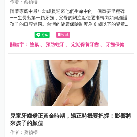
作者：蔡禎櫻
隨著家庭中最年幼成員迎來他們生命中的一個重要里程碑
——生長出第一顆牙齒，父母的關注點便逐漸轉向如何維護
孩子的口腔健康。台灣的健康保險制度為 6 歲以下的兒童提
供了一項寶貴的福利：每半年免費進行一次牙齒氟化處理，
收藏
以此來防護孩童的牙齒免受蛀牙之苦。然而，許多家長對於
這項服務是否必要，以及進行氟化處理的具體益處和可能的
關鍵字：
塗氟
、
預防蛀牙
、
定期保養牙齒
、
牙齒保健
風險，仍然存有疑慮。
兒童牙齒矯正黃金時期，矯正時機要把握！影響將
來孩子的顏值
作者：蔡禎櫻