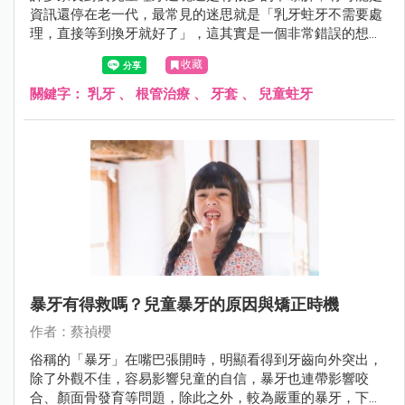
資訊還停在老一代，最常見的迷思就是「乳牙蛀牙不需要處
理，直接等到換牙就好了」，這其實是一個非常錯誤的想
法。
收藏
關鍵字：
乳牙
、
根管治療
、
牙套
、
兒童蛀牙
暴牙有得救嗎？兒童暴牙的原因與矯正時機
作者：蔡禎櫻
俗稱的「暴牙」在嘴巴張開時，明顯看得到牙齒向外突出，
除了外觀不佳，容易影響兒童的自信，暴牙也連帶影響咬
合、顏面骨發育等問題，除此之外，較為嚴重的暴牙，下排