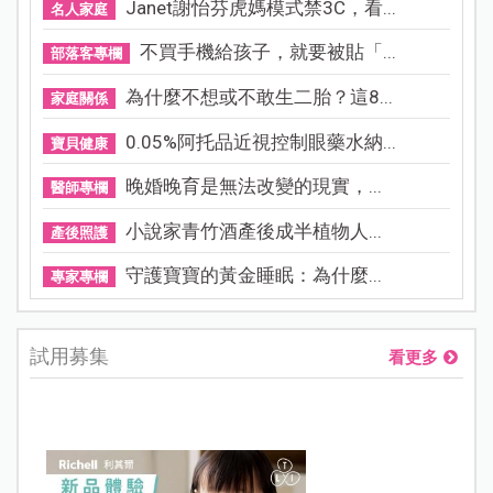
Janet謝怡芬虎媽模式禁3C，看...
名人家庭
不買手機給孩子，就要被貼「...
部落客專欄
為什麼不想或不敢生二胎？這8...
家庭關係
0.05%阿托品近視控制眼藥水納...
寶貝健康
晚婚晚育是無法改變的現實，...
醫師專欄
小說家青竹酒產後成半植物人...
產後照護
守護寶寶的黃金睡眠：為什麼...
專家專欄
試用募集
看更多