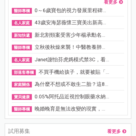
看更多
0～6歲寶包的視力發展里程碑...
醫師專欄
43歲安海瑟薇懷三寶美出新高...
名人家庭
新北割頸案受害少年楊承勳名...
新知快遞
立秋後秋燥來襲！中醫教養肺...
醫師專欄
Janet謝怡芬虎媽模式禁3C，看...
名人家庭
不買手機給孩子，就要被貼「...
部落客專欄
為什麼不想或不敢生二胎？這8...
家庭關係
0.05%阿托品近視控制眼藥水納...
寶貝健康
晚婚晚育是無法改變的現實，...
醫師專欄
試用募集
看更多