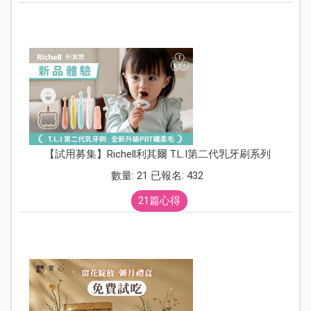
【試用募集】Richell利其爾 T.L.I第二代乳牙刷系列
數量: 21 已報名: 432
21篇心得