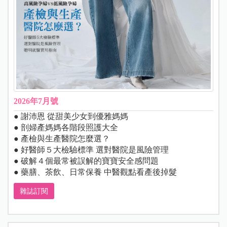
2026年7月號
● 謝沛恩 從甜美少女到優雅媽媽
● 剖婦產媽媽各階段照護大全
● 產檢與生產醫院怎麼選？
● 好醫師５大檢驗標準 選對醫院是風險管理
● 破解４個最常被誤解的寶寶安全感問題
● 藥膳、茶飲、日常保養 中醫觀點看產後掉髮
雜誌訂閱