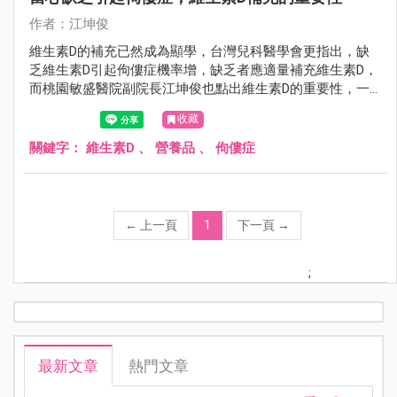
作者：江坤俊
維生素D的補充已然成為顯學，台灣兒科醫學會更指出，缺
乏維生素D引起佝僂症機率增，缺乏者應適量補充維生素D，
而桃園敏盛醫院副院長江坤俊也點出維生素D的重要性，一
起來看看。
收藏
關鍵字：
維生素D
、
營養品
、
佝僂症
←
上一頁
1
下一頁
→
;
最新文章
熱門文章