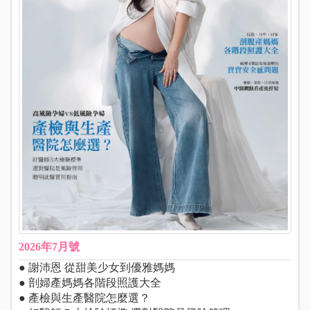
2026年7月號
● 謝沛恩 從甜美少女到優雅媽媽
● 剖婦產媽媽各階段照護大全
● 產檢與生產醫院怎麼選？