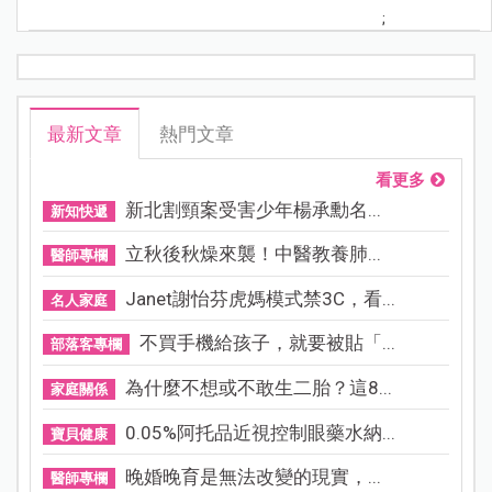
;
最新文章
熱門文章
看更多
新北割頸案受害少年楊承勳名...
新知快遞
立秋後秋燥來襲！中醫教養肺...
醫師專欄
Janet謝怡芬虎媽模式禁3C，看...
名人家庭
不買手機給孩子，就要被貼「...
部落客專欄
為什麼不想或不敢生二胎？這8...
家庭關係
0.05%阿托品近視控制眼藥水納...
寶貝健康
晚婚晚育是無法改變的現實，...
醫師專欄