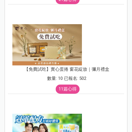
【免費試吃】實心蛋捲 窗花綻放｜彌月禮盒
數量: 10 已報名: 502
11篇心得