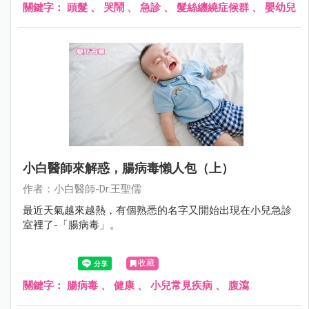
關鍵字：
頭髮
、
哭鬧
、
急診
、
髮絲纏繞症候群
、
嬰幼兒
小白醫師來解惑，腸病毒懶人包（上）
作者：小白醫師-Dr.王聖儒
最近天氣越來越熱，有個熟悉的名字又開始出現在小兒急診
室裡了-「腸病毒」。
收藏
關鍵字：
腸病毒
、
健康
、
小兒常見疾病
、
腹瀉