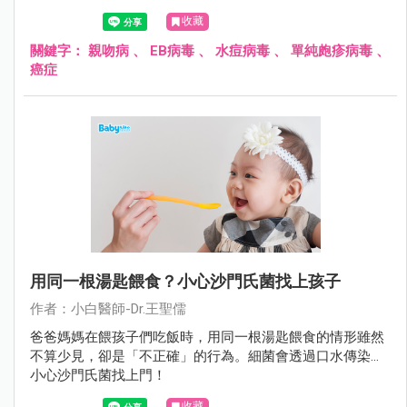
子、共用餐具，引起不必要的疾病。
收藏
關鍵字：
親吻病
、
EB病毒
、
水痘病毒
、
單純皰疹病毒
、
癌症
用同一根湯匙餵食？小心沙門氏菌找上孩子
作者：小白醫師-Dr.王聖儒
爸爸媽媽在餵孩子們吃飯時，用同一根湯匙餵食的情形雖然
不算少見，卻是「不正確」的行為。細菌會透過口水傳染…
小心沙門氏菌找上門！
收藏