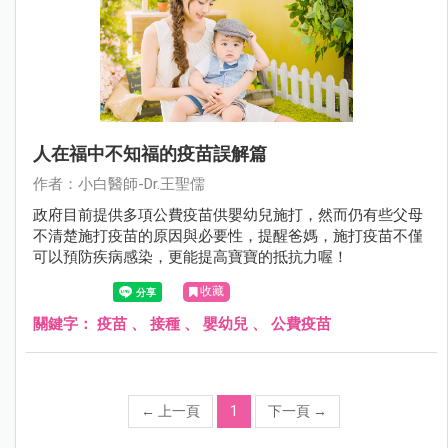
人在福中不知福的疫苗誤解篇
作者：小白醫師-Dr.王聖儒
政府目前提供多項公費疫苗供嬰幼兒施打，然而仍有些父母
不清楚施打疫苗的原因與必要性，提醒爸媽，施打疫苗不僅
可以預防疾病感染，更能提高寶寶的抵抗力喔！
收藏
關鍵字：
疫苗
、
接種
、
嬰幼兒
、
公費疫苗
←
上一頁
1
下一頁
→