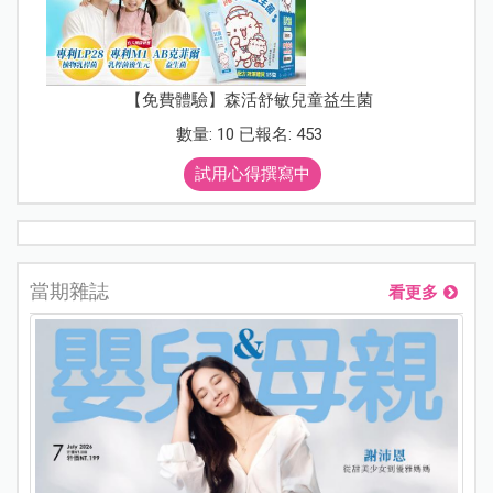
【免費體驗】森活舒敏兒童益生菌
數量: 10 已報名: 453
試用心得撰寫中
當期雜誌
看更多