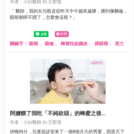
作者：小白醫師-Dr.王聖儒
「 醫師，我的女兒眼皮從昨天中午越來越腫，腫到像麵龜，
眼睛都睜不開了，怎麼會這樣？」
收藏
關鍵字：
眼睛
、
眼瞼
、
蜂窩性組織炎
、
揉眼睛
、
視力
阿嬤餵了我吃「不純砍頭」的蜂蜜之後...
作者：小白醫師-Dr.王聖儒
傍晚時分，兒童急診室來了ㄧ個8個月大的男嬰，因當天下