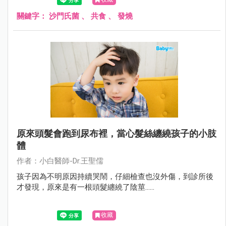
關鍵字：
沙門氏菌
、
共食
、
發燒
原來頭髮會跑到尿布裡，當心髮絲纏繞孩子的小肢
體
作者：小白醫師-Dr.王聖儒
孩子因為不明原因持續哭鬧，仔細檢查也沒外傷，到診所後
才發現，原來是有一根頭髮纏繞了陰莖......
收藏