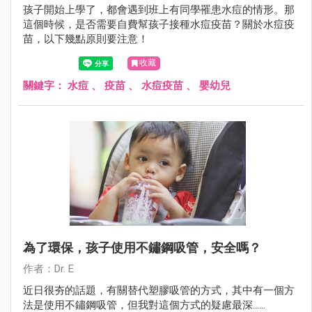
孩子開始上學了，都會遇到班上有同學罹患水痘的情形。那
這個時候，是否需要自費幫孩子接種水痘疫苗？關於水痘疫
苗，以下幾點原則要注意！
收藏
關鍵字：
水痘
、
疫苗
、
水痘疫苗
、
嬰幼兒
為了環保，孩子使用不鏽鋼吸管，安全嗎？
作者：Dr. E
近日很夯的話題，有關替代塑膠吸管的方式，其中有一個方
法是使用不鏽鋼吸管，但我對這個方式的疑慮最深......