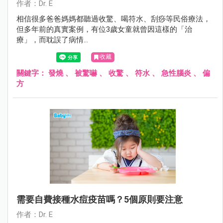
作者：Dr. E
相信很多爸爸媽媽都聽過收驚、喝符水、刮痧等民俗療法，
但多年前的真實案例，有位3歲女童就曾因這樣的「治
療」，而耽誤了病情…
收藏
關鍵字：
發燒
、
被驚嚇
、
收驚
、
符水
、
急性腦炎
、
偏
方
需要自費接種水痘疫苗嗎？5個原則要注意
作者：Dr. E