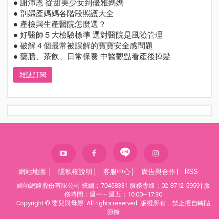
● 謝沛恩 從甜美少女到優雅媽媽
● 剖婦產媽媽各階段照護大全
● 產檢與生產醫院怎麼選？
● 好醫師５大檢驗標準 選對醫院是風險管理
● 破解４個最常被誤解的寶寶安全感問題
● 藥膳、茶飲、日常保養 中醫觀點看產後掉髮
雜誌訂閱
網站地圖
│
隱私權說明
│
客服中心
│
廣告與合作
|
RSS
婦幼網路股份有限公司 統編：70458331 服務專線：02-8712-5959 | 服
務時間：週一～週五：10:00~17:30
Copyright © 嬰兒與母親. All rights reserved. 版權所有，禁止擅自轉貼
節錄