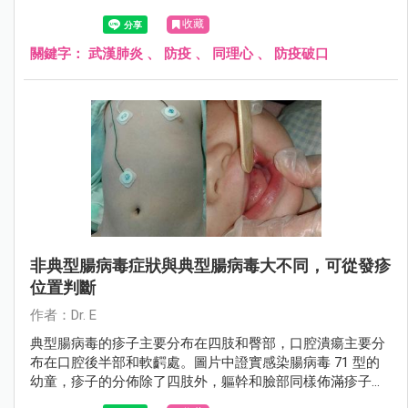
的擴散。在武漢肺炎確診人數突破三位數之後，此時是相當
收藏
關鍵的時刻，「急診室小兒科醫師Dr. E」也分享了一段文
章，呼籲大家切勿掉以輕心......
關鍵字：
武漢肺炎
、
防疫
、
同理心
、
防疫破口
非典型腸病毒症狀與典型腸病毒大不同，可從發疹
位置判斷
作者：Dr. E
典型腸病毒的疹子主要分布在四肢和臀部，口腔潰瘍主要分
布在口腔後半部和軟齶處。圖片中證實感染腸病毒 71 型的
幼童，疹子的分佈除了四肢外，軀幹和臉部同樣佈滿疹子；
口腔潰瘍位置不是在後半部而是長在舌頭，以上表現都跟典