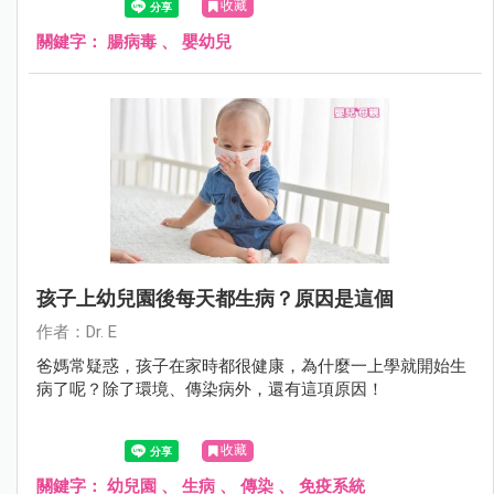
收藏
型腸病毒表現不同。
關鍵字：
腸病毒
、
嬰幼兒
孩子上幼兒園後每天都生病？原因是這個
作者：Dr. E
爸媽常疑惑，孩子在家時都很健康，為什麼一上學就開始生
病了呢？除了環境、傳染病外，還有這項原因！
收藏
關鍵字：
幼兒園
、
生病
、
傳染
、
免疫系統