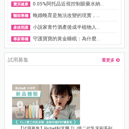
0.05%阿托品近視控制眼藥水納...
寶貝健康
晚婚晚育是無法改變的現實，...
醫師專欄
小說家青竹酒產後成半植物人...
產後照護
守護寶寶的黃金睡眠：為什麼...
專家專欄
試用募集
看更多
【試用募集】Richell利其爾 T.L.I第二代乳牙刷系列