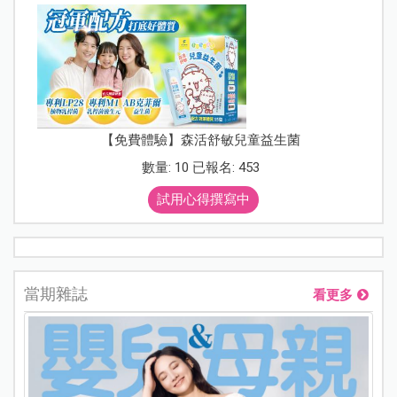
【免費體驗】森活舒敏兒童益生菌
數量: 10 已報名: 453
試用心得撰寫中
當期雜誌
看更多