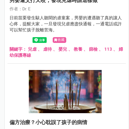
男嬰遭父打又咬，發現兒虐時請這樣做
作者：Dr. E
日前苗栗發生駭人聽聞的虐童案，男嬰的遭遇聽了真的讓人
心疼，提醒大家，一旦發現兒虐應盡快通報，一通電話或許
可以幫忙孩子脫離苦海。
收藏
關鍵字：
兒虐
、
虐待
、
嬰兒
、
教養
、
篩檢
、
113
、
婦
幼保護專線
偏方治療？小心耽誤了孩子的病情