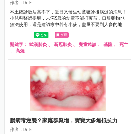
作者：Dr. E
本土確診數居高不下，近日又發生幼童確診後病逝的消息！
小兒科醫師提醒，未滿5歲的幼童不能打疫苗，口服藥物也
無法使用，還是建議家中若有小孩，盡量不要到人多的地方
參與不必要的社交活動！
收藏
關鍵字：
武漢肺炎
、
新冠肺炎
、
兒童確診
、
基隆
、
死亡
、
高燒
腸病毒逆襲？家庭群聚增，寶寶大多無抵抗力
作者：Dr. E