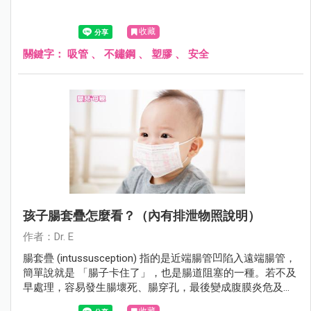
收藏
關鍵字：
吸管
、
不鏽鋼
、
塑膠
、
安全
孩子腸套疊怎麼看？（內有排泄物照說明）
作者：Dr. E
腸套疊 (intussusception) 指的是近端腸管凹陷入遠端腸管，
簡單說就是 「腸子卡住了」，也是腸道阻塞的一種。若不及
早處理，容易發生腸壞死、腸穿孔，最後變成腹膜炎危及生
命。