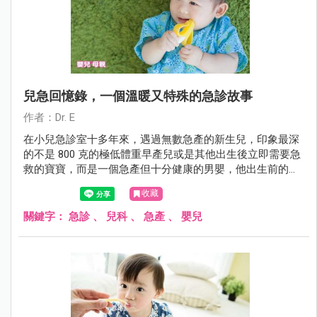
兒急回憶錄，一個溫暖又特殊的急診故事
作者：Dr. E
在小兒急診室十多年來，遇過無數急產的新生兒，印象最深
的不是 800 克的極低體重早產兒或是其他出生後立即需要急
救的寶寶，而是一個急產但十分健康的男嬰，他出生前的過
程十分特殊，特殊到至今無法忘卻。
收藏
關鍵字：
急診
、
兒科
、
急產
、
嬰兒