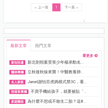
←
上一頁
1
下一頁
→
;
最新文章
熱門文章
看更多
新北割頸案受害少年楊承勳名...
新知快遞
立秋後秋燥來襲！中醫教養肺...
醫師專欄
Janet謝怡芬虎媽模式禁3C，看...
名人家庭
不買手機給孩子，就要被貼「...
部落客專欄
為什麼不想或不敢生二胎？這8...
家庭關係