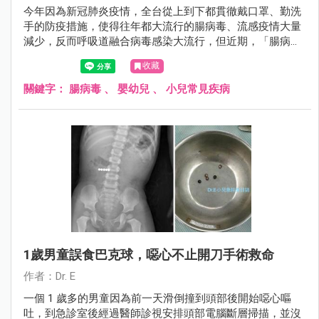
今年因為新冠肺炎疫情，全台從上到下都貫徹戴口罩、勤洗
手的防疫措施，使得往年都大流行的腸病毒、流感疫情大量
減少，反而呼吸道融合病毒感染大流行，但近期，「腸病
毒」卻悄悄逆襲當中，而且大多兒童身上都無抗體，若真的
收藏
捲土重來，後果恐怕...
關鍵字：
腸病毒
、
嬰幼兒
、
小兒常見疾病
1歲男童誤食巴克球，噁心不止開刀手術救命
作者：Dr. E
一個 1 歲多的男童因為前一天滑倒撞到頭部後開始噁心嘔
吐，到急診室後經過醫師診視安排頭部電腦斷層掃描，並沒