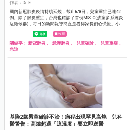
作者：Dr. E
國內新冠肺炎疫情持續延燒，截止6/8日，兒童重症已達42
例。除了腦炎重症，台灣也確診了首例MIS-C(孩童多系統炎
症徵候群)，每日的新聞報導簡直是看得家長們心慌慌。小兒
科醫師建議家長，在現今的時空背景下，確診者無法到診所
收藏
看診，或到急診室可能需要等待 1-2 小時，這時候家長就需
要學習如何正確評估孩子的生理狀況。以下小兒科醫師整理
關鍵字：
新冠肺炎
、
武漢肺炎
、
兒童確診
、
兒童重症
、
了五個確診新冠肺炎後，家長常帶孩子衝急診但誤解成重症
急診
的主訴。
基隆2歲男童確診不治！病程出現罕見高燒 兒科
醫警告：高燒超過「這溫度」要立即送醫