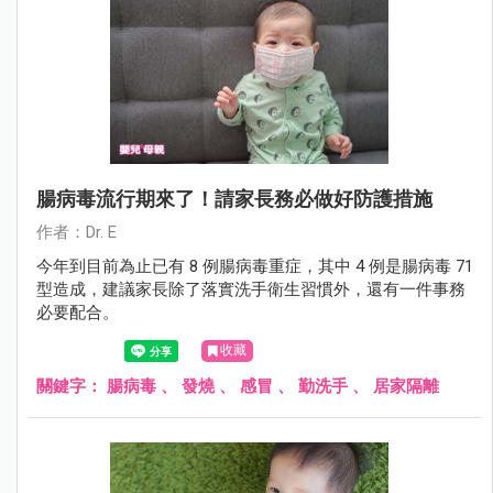
腸病毒流行期來了！請家長務必做好防護措施
作者：Dr. E
今年到目前為止已有 8 例腸病毒重症，其中 4 例是腸病毒 71
型造成，建議家長除了落實洗手衛生習慣外，還有一件事務
必要配合。
收藏
關鍵字：
腸病毒
、
發燒
、
感冒
、
勤洗手
、
居家隔離