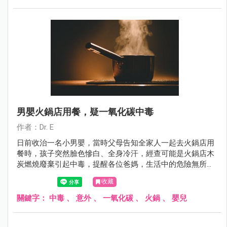
男嬰火鍋店用餐，疑一氧化碳中毒
作者：Dr. E
日前收治一名小男嬰，當時父母告知全家人一起去火鍋店用
餐時，孩子突然臉色慘白、全身冷汗，經查可能是火鍋店木
炭燃燒廢棄引起中毒，提醒各位爸媽，生活中的危險無所不
在，一定要注意外出用餐環境，減少意外發生。
收藏
關鍵字：
中毒
、
意外
、
一氧化碳
、
火鍋
、
嬰兒