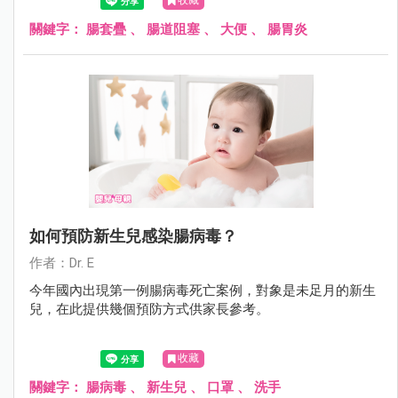
收藏
關鍵字：
腸套疊
、
腸道阻塞
、
大便
、
腸胃炎
如何預防新生兒感染腸病毒？
作者：Dr. E
今年國內出現第一例腸病毒死亡案例，對象是未足月的新生
兒，在此提供幾個預防方式供家長參考。
收藏
關鍵字：
腸病毒
、
新生兒
、
口罩
、
洗手