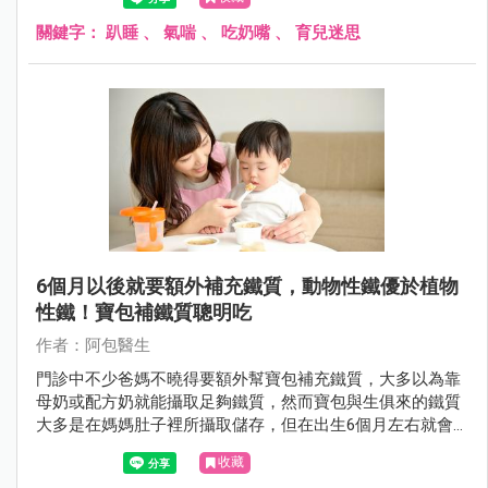
關鍵字：
趴睡
、
氣喘
、
吃奶嘴
、
育兒迷思
6個月以後就要額外補充鐵質，動物性鐵優於植物
性鐵！寶包補鐵質聰明吃
作者：阿包醫生
門診中不少爸媽不曉得要額外幫寶包補充鐵質，大多以為靠
母奶或配方奶就能攝取足夠鐵質，然而寶包與生俱來的鐵質
大多是在媽媽肚子裡所攝取儲存，但在出生6個月左右就會
消耗殆盡，這時就須從食物中攝取鐵質，以下來說說如何幫
收藏
寶包聰明補鐵。