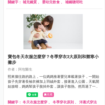
關鍵字：
補充鐵質
、
嬰幼兒飲食
、
補鐵聰明吃
寶包冬天衣服怎麼穿？冬季穿衣3大原則和禦寒小
撇步
作者：阿包醫生
熙來攘往路的路上，一位媽媽推著嬰兒車載著孩子，一開始
孩子先穿著長袖衣褲加上羽絨外套，接著進入公園，天氣開
始放晴，媽媽幫孩子脫掉外套，讓孩子散熱。然而過了一會
兒，天空雲層開始變厚，媽媽又趕緊幫孩子套上外套，就這
收藏
樣媽媽幫孩子穿脫衣服來回不下5～6次，旁人看了都累了。
關鍵字：
冬天衣服怎麼穿
、
冬季穿衣原則
、
洋蔥式穿法