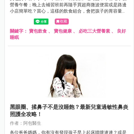
營養午餐；晚上去補習班前再隨手買超商微波便當或是路邊
小店簡單吃？當心，這樣的飲食組合，會把孩子的胃容量佔
滿，也無法多攝取營養價值更高的食物。
收藏
關鍵字：
寶包飲食
、
寶包健康
、
必吃三大營養素
、
良好
睡眠
黑眼圈、揉鼻子不是沒睡飽？最新兒童過敏性鼻炎
照護全攻略！
作者：阿包醫生
各位爸爸媽媽，你有沒有發現孩子早上起床噴嚏連連？或是