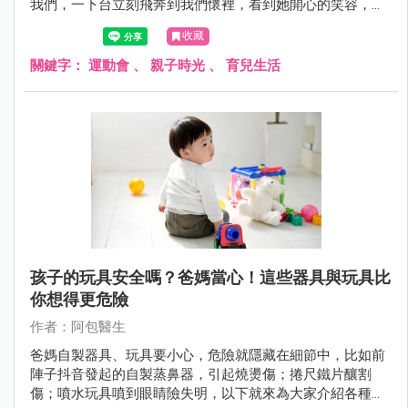
我們，一下台立刻飛奔到我們懷裡，看到她開心的笑容，真
的覺得好在有特別請假參加運動會。
收藏
關鍵字：
運動會
、
親子時光
、
育兒生活
孩子的玩具安全嗎？爸媽當心！這些器具與玩具比
你想得更危險
作者：阿包醫生
爸媽自製器具、玩具要小心，危險就隱藏在細節中，比如前
陣子抖音發起的自製蒸鼻器，引起燒燙傷；捲尺鐵片釀割
傷；噴水玩具噴到眼睛險失明，以下就來為大家介紹各種危