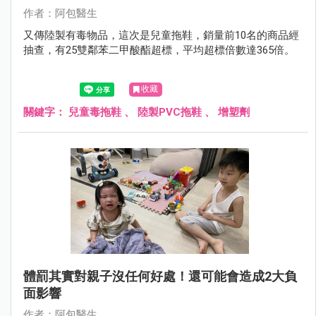
作者：阿包醫生
又傳陸製有毒物品，這次是兒童拖鞋，銷量前10名的商品經
抽查，有25雙鄰苯二甲酸酯超標，平均超標倍數達365倍。
收藏
關鍵字：
兒童毒拖鞋
、
陸製PVC拖鞋
、
增塑劑
體罰其實對親子沒任何好處！還可能會造成2大負
面影響
作者：阿包醫生