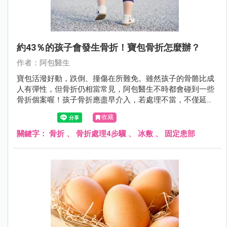
約43％的孩子會發生骨折！寶包骨折怎麼辦？
作者：阿包醫生
寶包活潑好動，跌倒、撞傷在所難免。雖然孩子的骨骼比成
人有彈性，但骨折仍相當常見，阿包醫生不時都會碰到一些
骨折個案喔！孩子骨折應盡早介入，若處理不當，不僅延誤
治療，還可能影響骨骼發育與日常生活。
收藏
關鍵字：
骨折
、
骨折處理4步驟
、
冰敷
、
固定患部