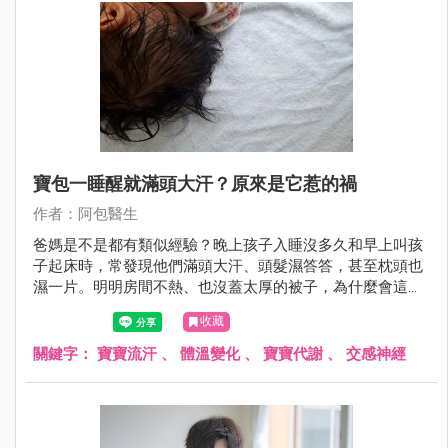
寶包一睡醒就滿頭大汗？原來是它惹的禍
作者：阿包醫生
爸媽是不是都有類似經驗？晚上孩子入睡沒多久和早上叫孩
子起床時，常發現他們滿頭大汗、頭髮濕答答，甚至枕頭也
濕一片。明明房間不熱、也沒蓋太厚的被子，為什麼會這
樣？
收藏
關鍵字：
寶寶流汗
、
體溫變化
、
寶寶代謝
、
交感神經