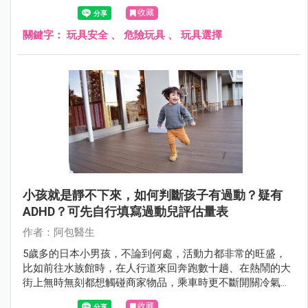
險物品。
收藏
關鍵字：
玩具安全
、
危險玩具
、
玩具選擇
小孩就是靜不下來，如何判斷孩子有過動？疑有
ADHD？可先自行填寫過動兒評估量表
作者：阿包醫生
5歲多的日本小男孩，不論到何處，活動力都非常的旺盛，
比如前往水族館時，在人行道來回奔跑數十趟、在熱鬧的大
街上無時無刻都想觸碰商家物品，乘車時更不斷開關冷氣
口、車窗和玩垃圾，讓全車乘客都很困擾，面對疑似有過動
收藏