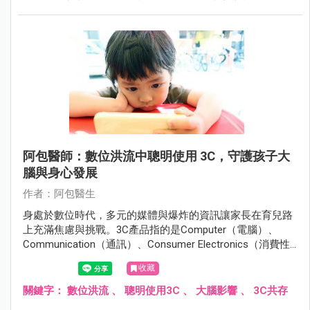
阿包醫師：數位洪流中聰明使用 3C，守護孩子大
腦與身心發展
作者：阿包醫生
身處於數位時代，多元的媒體與爆炸的資訊讓家長在育兒路
上充滿焦慮與挑戰。3C產品指的是Computer（電腦）、
Communication（通訊）、Consumer Electronics（消費性
電子產品），涵蓋了電腦、手機、平板、數位相機、智慧家
收藏
電等眾多產品，以下內文提到的3C產品主要指手機、平板和
電視。
關鍵字：
數位洪流
、
聰明使用3C
、
大腦影響
、
3C共存