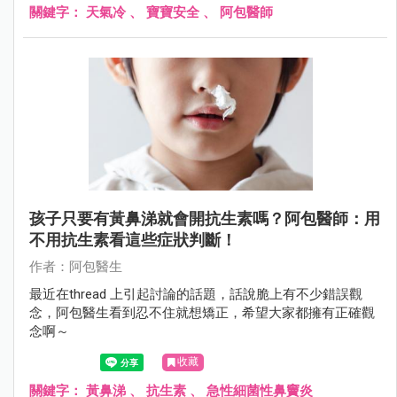
關鍵字：
天氣冷
、
寶寶安全
、
阿包醫師
孩子只要有黃鼻涕就會開抗生素嗎？阿包醫師：用
不用抗生素看這些症狀判斷！
作者：阿包醫生
最近在thread 上引起討論的話題，話說脆上有不少錯誤觀
念，阿包醫生看到忍不住就想矯正，希望大家都擁有正確觀
念啊～
收藏
關鍵字：
黃鼻涕
、
抗生素
、
急性細菌性鼻竇炎