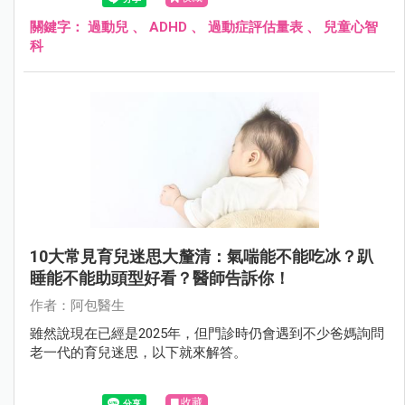
症的兒子，爸媽只能搖頭表示無奈。
關鍵字：
過動兒
、
ADHD
、
過動症評估量表
、
兒童心智
科
10大常見育兒迷思大釐清：氣喘能不能吃冰？趴
睡能不能助頭型好看？醫師告訴你！
作者：阿包醫生
雖然說現在已經是2025年，但門診時仍會遇到不少爸媽詢問
老一代的育兒迷思，以下就來解答。
收藏