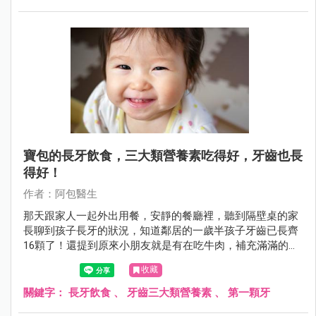
寶包的長牙飲食，三大類營養素吃得好，牙齒也長
得好！
作者：阿包醫生
那天跟家人一起外出用餐，安靜的餐廳裡，聽到隔壁桌的家
長聊到孩子長牙的狀況，知道鄰居的一歲半孩子牙齒已長齊
16顆了！還提到原來小朋友就是有在吃牛肉，補充滿滿的鈣
質，牙才長得好！怎麼…聽起來覺得怪怪的呀！阿包醫生來
收藏
幫大家補充寶包的長牙飲食資訊。
關鍵字：
長牙飲食
、
牙齒三大類營養素
、
第一顆牙