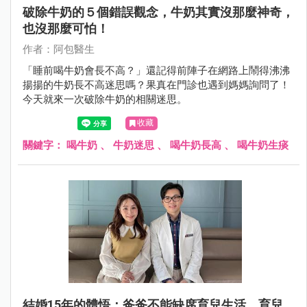
破除牛奶的５個錯誤觀念，牛奶其實沒那麼神奇，
也沒那麼可怕！
作者：阿包醫生
「睡前喝牛奶會長不高？」還記得前陣子在網路上鬧得沸沸
揚揚的牛奶長不高迷思嗎？果真在門診也遇到媽媽詢問了！
今天就來一次破除牛奶的相關迷思。
收藏
關鍵字：
喝牛奶
、
牛奶迷思
、
喝牛奶長高
、
喝牛奶生痰
結婚15年的體悟：爸爸不能缺席育兒生活，育兒