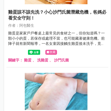
雞蛋該不該先洗？小心沙門氏菌潛藏危機，爸媽必
看安全守則！
作者：阿包醫生
雞蛋是家家戶戶餐桌上最常見的食材之一，但你知道嗎？一
顆小小的蛋，若保存或處理不當，也可能藏著健康危機。前
陣子就有新聞報導，一名女童因接觸生雞蛋後未洗手，竟感
染沙門氏菌高燒不退，讓許多爸媽聞之色變。到底雞蛋該怎
收藏
麼挑、怎麼洗、怎麼煮，才能吃得安心？今天就帶大家一起
把「雞蛋安全守則」好好學起來！
關鍵字：
雞蛋
、
洗雞蛋
、
沙門氏菌