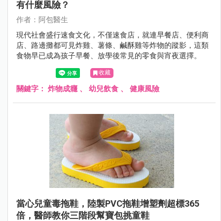
有什麼風險？
作者：阿包醫生
現代社會盛行速食文化，不僅速食店，就連早餐店、便利商
店、路邊攤都可見炸雞、薯條、鹹酥雞等炸物的蹤影，這類
食物早已成為孩子早餐、放學後常見的零食與宵夜選擇。
收藏
關鍵字：
炸物成癮
、
幼兒飲食
、
健康風險
當心兒童毒拖鞋，陸製PVC拖鞋增塑劑超標365
倍，醫師教你三階段幫寶包挑童鞋