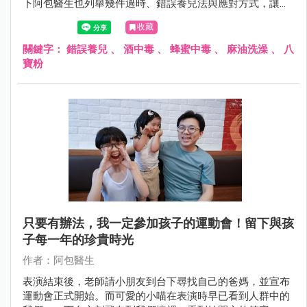
下阿包醫生也列舉幾件過時、錯誤養兒法與應對方式，讓爸
媽拒絕錯誤養育法且不尷尬！
收藏
關鍵字：
錯誤養兒
、
酒中毒
、
蜂蜜中毒
、
麻油洗澡
、
八
寶粉
只要有辦法，我一定參加孩子的運動會！留下與孩
子每一年的珍貴時光
作者：阿包醫生
表演結束後，老師請小朋友到台下尋找自己的爸媽，並宣布
運動會正式開始。而可愛的小喵在表演時早已看到人群中的