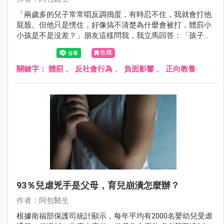
「兩歲多的兒子常常唱反調搗蛋，有時忍不住，我就會打他
屁股。但他只是愣住，好像搞不清楚為什麼會被打，體罰小
小孩是不是沒差？」朋友這樣問我，我立馬回答：「孩子都
知道喔！千萬不要小看孩子的能力和記憶。」這次要來跟大
收藏
家聊聊體罰對孩子的影響。
關鍵字：
體罰
、
反社會行為
、
負面影響
、
正向教養
93％兒虐兇手是父母，育兒崩潰怎麼辦？
作者：阿包醫生
根據衛福部保護司統計顯示，每年平均有2000名嬰幼兒受虐