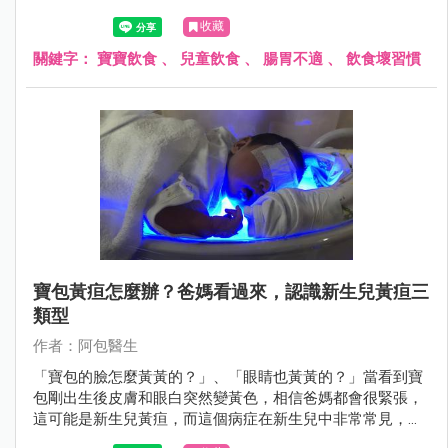
食物美味，所以改不掉，結果演變成常常脹氣或肚子痛。
收藏
關鍵字：
寶寶飲食
、
兒童飲食
、
腸胃不適
、
飲食壞習慣
寶包黃疸怎麼辦？爸媽看過來，認識新生兒黃疸三
類型
作者：阿包醫生
「寶包的臉怎麼黃黃的？」、「眼睛也黃黃的？」當看到寶
包剛出生後皮膚和眼白突然變黃色，相信爸媽都會很緊張，
這可能是新生兒黃疸，而這個病症在新生兒中非常常見，透
過醫師評估檢查必要時接受照光治療，大多不會有後遺症。