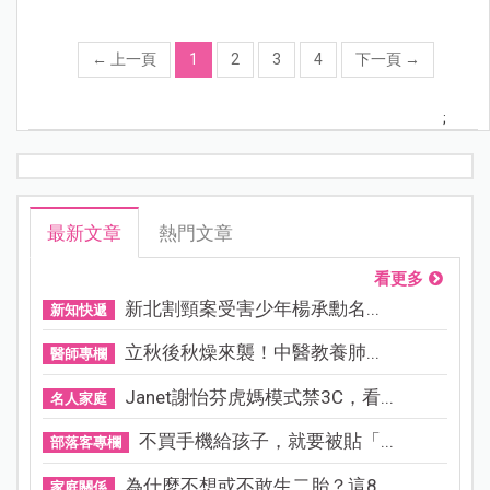
←
上一頁
1
2
3
4
下一頁
→
;
最新文章
熱門文章
看更多
新北割頸案受害少年楊承勳名...
新知快遞
立秋後秋燥來襲！中醫教養肺...
醫師專欄
Janet謝怡芬虎媽模式禁3C，看...
名人家庭
不買手機給孩子，就要被貼「...
部落客專欄
為什麼不想或不敢生二胎？這8...
家庭關係