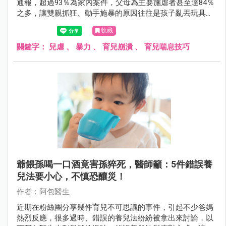
通報，超過93％為家內案件，父母為主要施虐者甚至達84％
之多，讓雙親抓狂、動手施暴的原因往往是孩子亂丟玩具、
不睡覺等事。
收藏
關鍵字：
兒虐
、
暴力
、
育兒崩潰
、
育兒喘息技巧
爺餵孫喝一口酒竟害孫猝死，醫師籲：5件錯誤養
兒法要小心，不慎恐釀災！
作者：阿包醫生
近期在粉絲團分享幾件育兒不可思議的事件，引起不少爸媽
熱烈反應，很多過時、錯誤的養兒法紛紛被拿出來討論，以