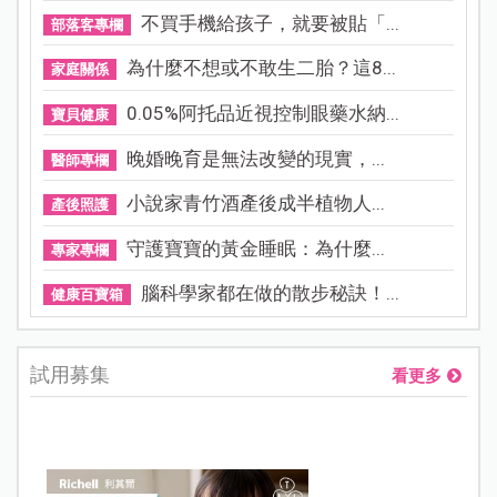
不買手機給孩子，就要被貼「...
部落客專欄
為什麼不想或不敢生二胎？這8...
家庭關係
0.05%阿托品近視控制眼藥水納...
寶貝健康
晚婚晚育是無法改變的現實，...
醫師專欄
小說家青竹酒產後成半植物人...
產後照護
守護寶寶的黃金睡眠：為什麼...
專家專欄
腦科學家都在做的散步秘訣！...
健康百寶箱
試用募集
看更多