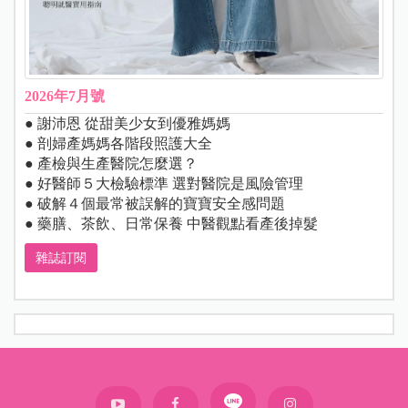
2026年7月號
● 謝沛恩 從甜美少女到優雅媽媽
● 剖婦產媽媽各階段照護大全
● 產檢與生產醫院怎麼選？
● 好醫師５大檢驗標準 選對醫院是風險管理
● 破解４個最常被誤解的寶寶安全感問題
● 藥膳、茶飲、日常保養 中醫觀點看產後掉髮
雜誌訂閱