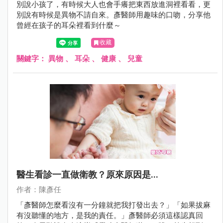
別說小孩了，有時候大人也會手癢把東西放進洞裡看看，更
別說有時候是異物不請自來。彥醫師用趣味的口吻，分享他
曾經在孩子的耳朵裡看到什麼～
收藏
關鍵字：
異物
、
耳朵
、
健康
、
兒童
醫生看診一直做衛教？原來原因是...
作者：陳彥任
「彥醫師怎麼看沒有一分鐘就把我打發出去？」「如果拔麻
有沒聽懂的地方，是我的責任。」彥醫師必須這樣認真回