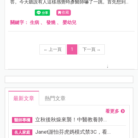
答。今天聽說有人這樣感覺時彥醫師嚇了一跳。首先想到的
是過去一周流感開打所有醫護人員跟把拔馬麻都辛苦了，動
收藏
不動就候診20幾個人，其實彥醫師坐在診間，也知道大家排
隊的煎熬。
關鍵字：
生病
、
發燒
、
嬰幼兒
←
上一頁
1
下一頁
→
;
最新文章
熱門文章
看更多
立秋後秋燥來襲！中醫教養肺...
醫師專欄
Janet謝怡芬虎媽模式禁3C，看...
名人家庭