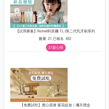
【試用募集】Richell利其爾 T.L.I第二代乳牙刷系列
數量: 21 已報名: 432
21篇心得
【免費試吃】實心蛋捲 窗花綻放｜彌月禮盒