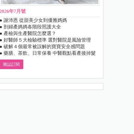
2026年7月號
● 謝沛恩 從甜美少女到優雅媽媽
● 剖婦產媽媽各階段照護大全
● 產檢與生產醫院怎麼選？
● 好醫師５大檢驗標準 選對醫院是風險管理
● 破解４個最常被誤解的寶寶安全感問題
● 藥膳、茶飲、日常保養 中醫觀點看產後掉髮
雜誌訂閱