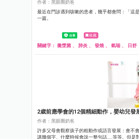
作者：黑眼圈奶爸
最近在門診遇到咳嗽的患者，幾乎都會問：「這
一篇。
收藏
關鍵字：
黴漿菌
、
肺炎
、
發燒
、
氣喘
、
日舒
2歳前應學會的12個精細動作，嬰幼兒發
作者：黑眼圈奶爸
許多父母會觀察孩子的粗動作或語言發展：會不
講幾個字、什麼時候會說一整句話……等等。但是