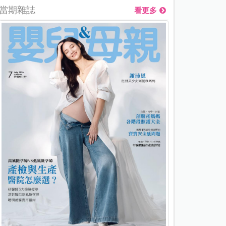
當期雜誌
看更多