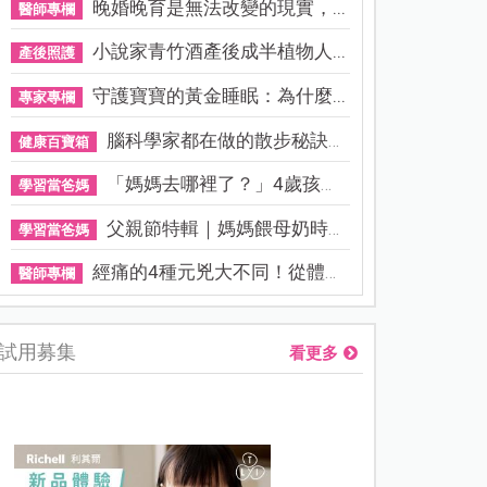
晚婚晚育是無法改變的現實，...
醫師專欄
小說家青竹酒產後成半植物人...
產後照護
守護寶寶的黃金睡眠：為什麼...
專家專欄
腦科學家都在做的散步秘訣！...
健康百寶箱
「媽媽去哪裡了？」4歲孩子還...
學習當爸媽
父親節特輯｜媽媽餵母奶時，...
學習當爸媽
經痛的4種元兇大不同！從體質...
醫師專欄
試用募集
看更多