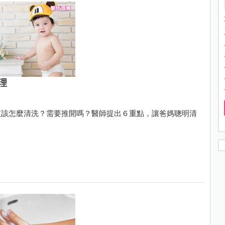
理
皮該怎麼清洗？需要推開嗎？醫師提出６重點，讓爸媽聰明清