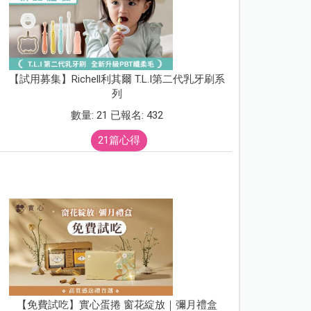
【試用募集】Richell利其爾 T.L.I第二代乳牙刷系
列
數量: 21 已報名: 432
21篇心得
【免費試吃】實心蛋捲 窗花綻放｜彌月禮盒