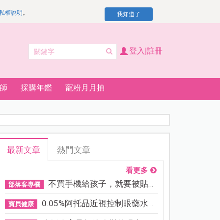
私權說明
。
我知道了
登入|註冊
師
採購年鑑
寵粉月月抽
最新文章
熱門文章
看更多
不買手機給孩子，就要被貼「...
部落客專欄
0.05%阿托品近視控制眼藥水納...
寶貝健康