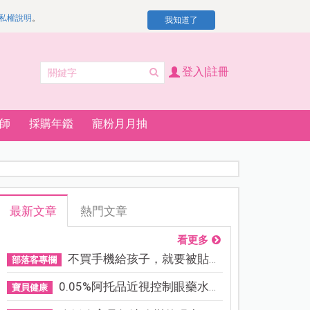
私權說明
。
我知道了
登入|註冊
師
採購年鑑
寵粉月月抽
最新文章
熱門文章
看更多
不買手機給孩子，就要被貼「...
部落客專欄
0.05%阿托品近視控制眼藥水納...
寶貝健康