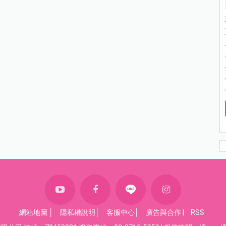
網站地圖
│
隱私權說明
│
客服中心
│
廣告與合作
|
RSS