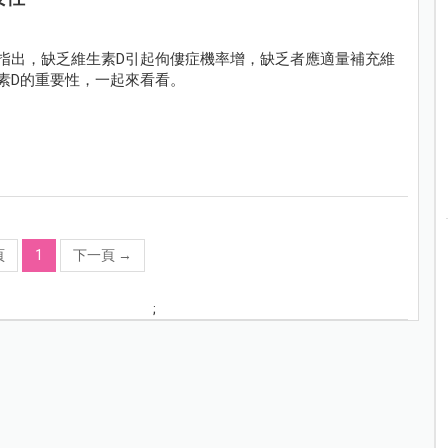
指出，缺乏維生素D引起佝僂症機率增，缺乏者應適量補充維
素D的重要性，一起來看看。
頁
1
下一頁
→
;