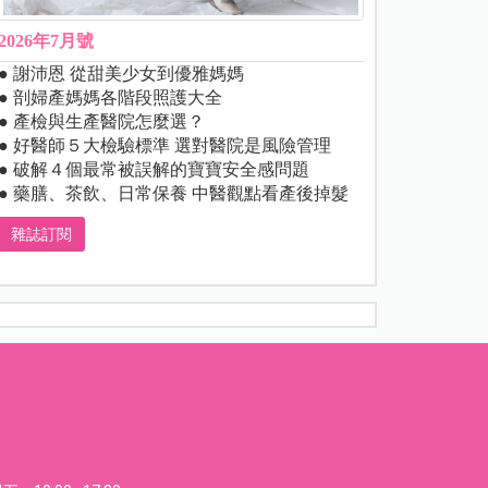
2026年7月號
● 謝沛恩 從甜美少女到優雅媽媽
● 剖婦產媽媽各階段照護大全
● 產檢與生產醫院怎麼選？
● 好醫師５大檢驗標準 選對醫院是風險管理
● 破解４個最常被誤解的寶寶安全感問題
● 藥膳、茶飲、日常保養 中醫觀點看產後掉髮
雜誌訂閱