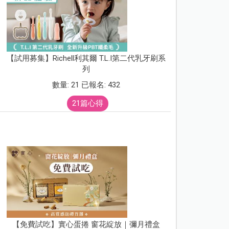
【試用募集】Richell利其爾 T.L.I第二代乳牙刷系
列
數量: 21 已報名: 432
21篇心得
【免費試吃】實心蛋捲 窗花綻放｜彌月禮盒