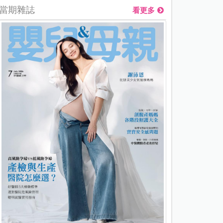
當期雜誌
看更多