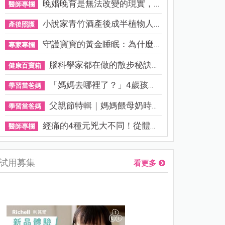
晚婚晚育是無法改變的現實，...
醫師專欄
小說家青竹酒產後成半植物人...
產後照護
守護寶寶的黃金睡眠：為什麼...
專家專欄
腦科學家都在做的散步秘訣！...
健康百寶箱
「媽媽去哪裡了？」4歲孩子還...
學習當爸媽
父親節特輯｜媽媽餵母奶時，...
學習當爸媽
經痛的4種元兇大不同！從體質...
醫師專欄
試用募集
看更多