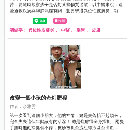
苦，要隨時觀察孩子是否對某些物質過敏，以中醫來說，這
些過敏疾病與脾肺氣虛有關，想要擊退異位性皮膚炎，就要
從照顧腸胃做起，附上一張近日診療的一名小男童，經過3
收藏
個月的持續追蹤治療，皮膚改善許多。
關鍵字：
異位性皮膚炎
、
中醫
、
腸胃
、
皮膚
改變一個小孩的奇幻歷程
作者：余雅雯
第一次看到這個小朋友，他的神情，總是失落抬不起頭來，
完全失去這個年齡該有的活潑！ 總是焦慮得全身搔抓，兩隻
手無時無刻搔抓個不停，皮疹被抓至流組織液甚至出血，四