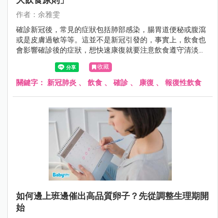
作者：余雅雯
確診新冠後，常見的症狀包括肺部感染，腸胃道便秘或腹瀉
或是皮膚過敏等等。這並不是新冠引發的，事實上，飲食也
會影響確診後的症狀，想快速康復就要注意飲食遵守清淡好
消化原則。另外，也不能因爲隔離期結束就報復性飲食，食
收藏
復經常在病後報復性飲食中發生。
關鍵字：
新冠肺炎
、
飲食
、
確診
、
康復
、
報復性飲食
如何邊上班邊催出高品質卵子？先從調整生理期開
始