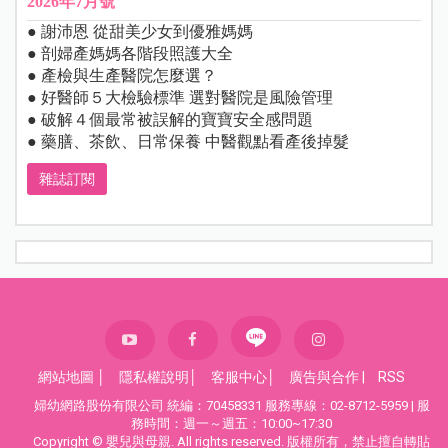
2026年7月號
● 謝沛恩 從甜美少女到優雅媽媽
● 剖婦產媽媽各階段照護大全
● 產檢與生產醫院怎麼選？
● 好醫師５大檢驗標準 選對醫院是風險管理
● 破解４個最常被誤解的寶寶安全感問題
● 藥膳、茶飲、日常保養 中醫觀點看產後掉髮
雜誌訂閱
網站地圖
│
隱私權說明
│
客服中心
│
廣告與合作
|
RSS
婦幼網路股份有限公司 統編：70458331 服務專線：02-8712-5959 | 服
務時間：週一～週五：10:00~17:30
Copyright © 嬰兒與母親. All rights reserved. 版權所有，禁止擅自轉貼