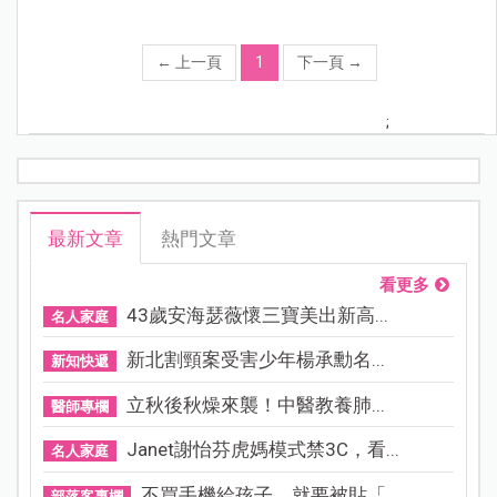
←
上一頁
1
下一頁
→
;
最新文章
熱門文章
看更多
43歲安海瑟薇懷三寶美出新高...
名人家庭
新北割頸案受害少年楊承勳名...
新知快遞
立秋後秋燥來襲！中醫教養肺...
醫師專欄
Janet謝怡芬虎媽模式禁3C，看...
名人家庭
不買手機給孩子，就要被貼「...
部落客專欄