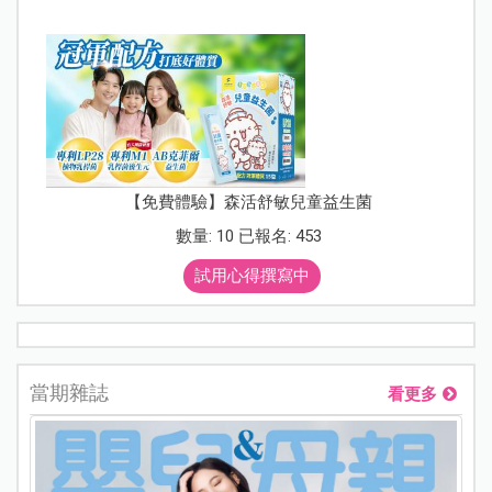
【免費體驗】森活舒敏兒童益生菌
數量: 10 已報名: 453
試用心得撰寫中
當期雜誌
看更多