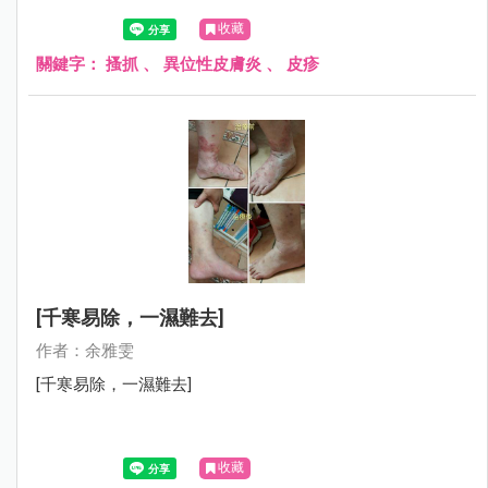
肢及額頭總是包著紗布，母親很心疼的跟我說：在學校都會
收藏
被排斥，很怕別人異樣的眼光……
關鍵字：
搔抓
、
異位性皮膚炎
、
皮疹
[千寒易除，一濕難去]
作者：余雅雯
[千寒易除，一濕難去]
收藏