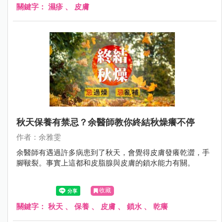
關鍵字：
濕疹
、
皮膚
秋天保養有禁忌？余醫師教你終結秋燥癢不停
作者：余雅雯
余醫師有遇過許多病患到了秋天，會覺得皮膚發癢乾澀，手
腳皸裂。事實上這都和皮脂腺與皮膚的鎖水能力有關。
收藏
關鍵字：
秋天
、
保養
、
皮膚
、
鎖水
、
乾癢