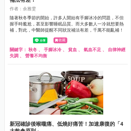
作者：余雅雯
隨著秋冬季節的開始，許多人開始有手腳冰冷的問題，不但
握手時尷尬，甚至影響睡眠品質。而大多數人一冷就想要熱
補，對此，中醫師提醒不同狀況補法有差，千萬不能亂補！
收藏
關鍵字：
秋冬
、
手腳冰冷
、
貧血
、
氣血不足
、
自律神經
失調
、
營養不均衡
新冠確診後喉嚨痛、低燒好痛苦！加速康復的「4
大飲食原則」