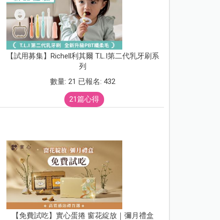
【試用募集】Richell利其爾 T.L.I第二代乳牙刷系
列
數量: 21 已報名: 432
21篇心得
【免費試吃】實心蛋捲 窗花綻放｜彌月禮盒