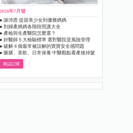
2026年7月號
● 謝沛恩 從甜美少女到優雅媽媽
● 剖婦產媽媽各階段照護大全
● 產檢與生產醫院怎麼選？
● 好醫師５大檢驗標準 選對醫院是風險管理
● 破解４個最常被誤解的寶寶安全感問題
● 藥膳、茶飲、日常保養 中醫觀點看產後掉髮
雜誌訂閱