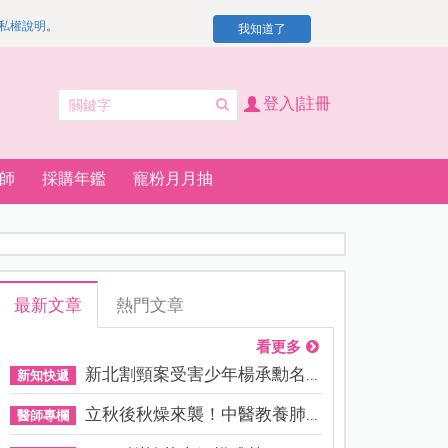
私權說明
。
我知道了
登入|註冊
師
採購年鑑
寵粉月月抽
最新文章
熱門文章
看更多
新北割頸案受害少年楊承勳名...
新知快遞
立秋後秋燥來襲！中醫教養肺...
醫師專欄