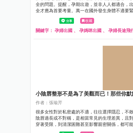
全的問題。提醒，孕期出遊，並非人人都適合，
全才應為首要考量。萬一在國外發生身體不適要
這篇文章由婦產科張瑜芹醫師，帶你一起來了解
收藏
關鍵字：
孕婦出國
、
孕媽咪出國
、
孕婦長途飛
小陰唇整形不是為了美觀而已！那些你默
作者：張瑜芹
很多女性對於私密處的不適，往往選擇隱忍，不
陰唇過長或不對稱，是相當常見的生理差異，且對
穿著受限，到清潔困難甚至影響親密關係，都可