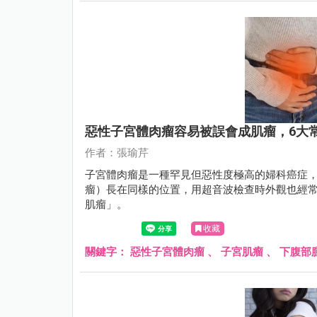
惡性子宮體肉瘤容易被誤會成肌瘤，6大
作者：張瑜芹
子宮體肉瘤是一種罕見但惡性度極高的婦科癌症
瘤）長在同樣的位置，用超音波檢查時外觀也經
肌瘤」。
收藏
關鍵字：
惡性子宮體肉瘤
、
子宮肌瘤
、
下腹部