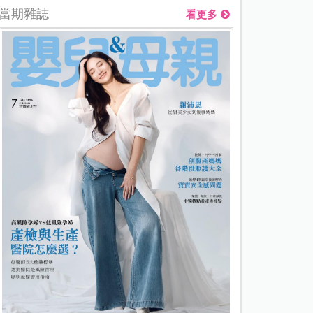
當期雜誌
看更多