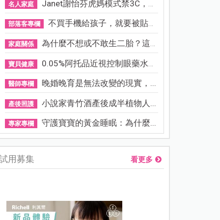
Janet謝怡芬虎媽模式禁3C，看...
名人家庭
不買手機給孩子，就要被貼「...
部落客專欄
為什麼不想或不敢生二胎？這8...
家庭關係
0.05%阿托品近視控制眼藥水納...
寶貝健康
晚婚晚育是無法改變的現實，...
醫師專欄
小說家青竹酒產後成半植物人...
產後照護
守護寶寶的黃金睡眠：為什麼...
專家專欄
試用募集
看更多