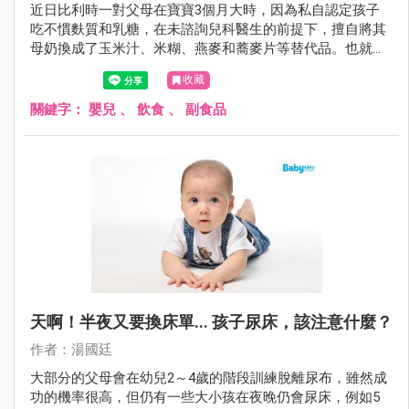
近日比利時一對父母在寶寶3個月大時，因為私自認定孩子
吃不慣麩質和乳糖，在未諮詢兒科醫生的前提下，擅自將其
母奶換成了玉米汁、米糊、燕麥和蕎麥片等替代品。也就是
用植物奶代替母乳對其進行餵養，不料4個月後，寶寶因營
收藏
養不良和嚴重脫水而死亡。
關鍵字：
嬰兒
、
飲食
、
副食品
天啊！半夜又要換床單... 孩子尿床，該注意什麼？
作者：湯國廷
大部分的父母會在幼兒2～4歲的階段訓練脫離尿布，雖然成
功的機率很高，但仍有一些大小孩在夜晚仍會尿床，例如5