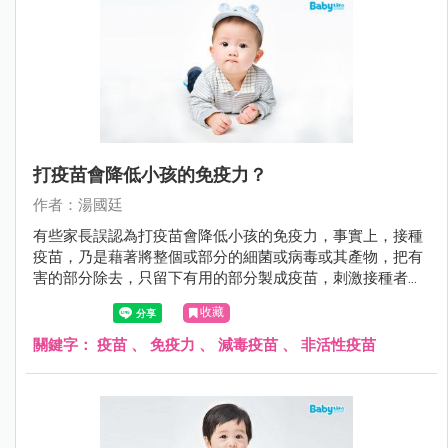
打疫苗會降低小孩的免疫力？
作者：湯國廷
有些家長誤認為打疫苗會降低小孩的免疫力，事實上，接種
疫苗，乃是藉著將整個或部分的細菌或病毒或其產物，把有
害的部分除去，只留下有用的部分製成疫苗，刺激接種者的
免疫系統，使接種者自己能產生危險性低卻類似自染感染的
收藏
免疫反應，也就是產生保護力（主動免疫）。 不可否認的，
預防重於治療。尤其對於傳染病，注射疫苗是抵抗傳染病最
關鍵字：
疫苗
、
免疫力
、
減毒疫苗
、
非活性疫苗
好的方法。