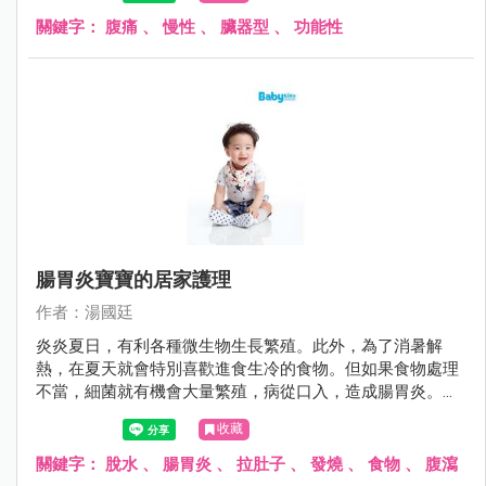
「狼來了」故事中的主角，雖然前幾次醫師都說目前沒問
題，但許多父母又怕因為疏忽大意而延誤病情，搞得一個頭
關鍵字：
腹痛
、
慢性
、
臟器型
、
功能性
兩個大。
腸胃炎寶寶的居家護理
作者：湯國廷
炎炎夏日，有利各種微生物生長繁殖。此外，為了消暑解
熱，在夏天就會特別喜歡進食生冷的食物。但如果食物處理
不當，細菌就有機會大量繁殖，病從口入，造成腸胃炎。腸
胃炎的症狀不外乎嘔吐與腹瀉，其症狀可輕可重，就醫之
收藏
前，如何避免進一步惡化，其實有些撇步。
關鍵字：
脫水
、
腸胃炎
、
拉肚子
、
發燒
、
食物
、
腹瀉