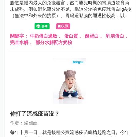
腸道是體內最大的免疫器官，然而嬰兒時期的胃腸道發育尚
未成熟、例如消化液分泌不足、腸道分泌的免疫球蛋白IgA少
（無法中和外來的抗原）、胃腸道黏膜的通透性較高，以上
的種種因素造成外來的過敏原很容易透過腸黏膜進入人體，
收藏
誘發過敏反應。
關鍵字：
牛奶蛋白過敏
、
蛋白質
、
酪蛋白
、
乳清蛋白
、
完全水解
、
部分水解配方奶粉
你打了流感疫苗沒？
作者：湯國廷
每年十月一日，就是接種公費流感疫苗鳴槍起跑之日。今年