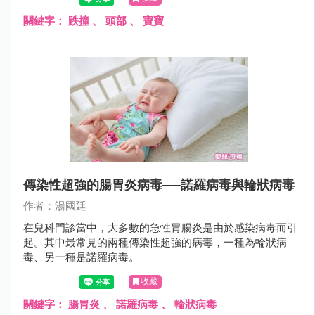
是往後撲倒；更不用說，2歲時爬上爬下，不知天高地厚，
沒有懼高症，很容易從椅子或沙發上摔下來。
關鍵字：
跌撞
、
頭部
、
寶寶
傳染性超強的腸胃炎病毒──諾羅病毒與輪狀病毒
作者：湯國廷
在兒科門診當中，大多數的急性胃腸炎是由於感染病毒而引
起。其中最常見的兩種傳染性超強的病毒，一種為輪狀病
毒、另一種是諾羅病毒。
收藏
關鍵字：
腸胃炎
、
諾羅病毒
、
輪狀病毒