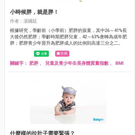
小時候胖，就是胖！
作者：湯國廷
根據研究，學齡前（小學前）肥胖的孩童，其中26～41%長
大後仍然肥胖；學齡時期肥胖兒童，42～63%會轉為成年肥
胖；肥胖青少年晉升為肥胖成人的比例則高達三分之二。
收藏
關鍵字：
肥胖
、
兒童及青少年生長身體質量指數
、
BMI
什麼樣的拉肚子需要緊張？