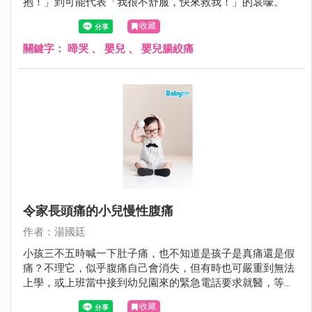
抱！」到可能代表「我很不舒服，快來救我！」的哀嚎。
收藏
關鍵字：
啼哭
、
嬰兒
、
嬰兒腸絞痛
令家長頭痛的小兒慢性腹痛
作者：湯國廷
小孩三不五時喊一下肚子痛，也不知道是孩子是真痛還是假
痛？不理它，似乎腹痛自己會消失，但有時也可嚴重到無法
上學，或上班當中接到幼兒園來的緊急電話要求就醫，等真
正帶小孩到醫院時，他又說不痛了。久而久之，腹痛好像是
收藏