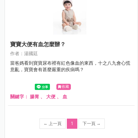
寶寶大便有血怎麼辦？
作者：湯國廷
當爸媽看到寶寶尿布裡有紅色像血的東西，十之八九會心慌
意亂，寶寶會有甚麼嚴重的疾病嗎？
收藏
關鍵字：
腸胃
、
大便
、
血
←
上一頁
1
下一頁
→