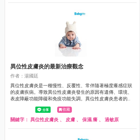
異位性皮膚炎的最新治療觀念
作者：湯國廷
異位性皮膚炎是一種慢性、反覆性、常伴隨著極度癢感症狀
的皮膚疾病。導致異位性皮膚炎發生的原因有遺傳、環境、
表皮障蔽功能障礙和免疫功能失調。異位性皮膚炎患者的皮
膚角質層因為fillaggrin（一種存在於人體表皮中的蛋白質）
收藏
缺陷、神經醯胺（ceremide）降低，導致皮膚的表皮障蔽功
能缺損、保水能力差、表皮上的細菌過度增生，讓過敏原易
關鍵字：
異位性皮膚炎
、
皮膚
、
保濕.癢
、
過敏原
滲透而引起過敏發炎反應，皮膚因而產生乾癢的現象。而因
為癢而搔抓，往往會刺激破壞皮膚，使得問題更加嚴重，造
成惡性循環。