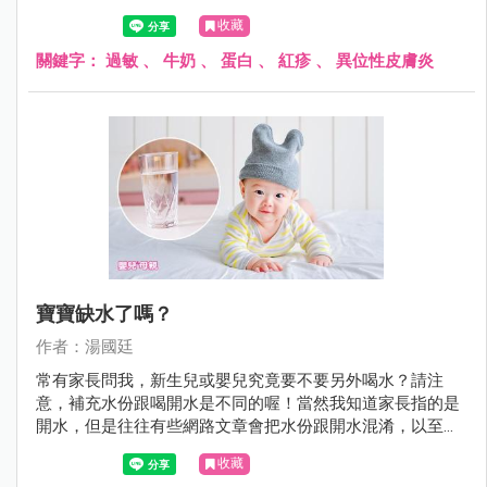
生了過敏症狀。
收藏
關鍵字：
過敏
、
牛奶
、
蛋白
、
紅疹
、
異位性皮膚炎
寶寶缺水了嗎？
作者：湯國廷
常有家長問我，新生兒或嬰兒究竟要不要另外喝水？請注
意，補充水份跟喝開水是不同的喔！當然我知道家長指的是
開水，但是往往有些網路文章會把水份跟開水混淆，以至於
家長霧裡看花，不知究竟是哪一篇文章說的是對的。
收藏