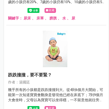
歲的小孩仍有20%、7歲的小孩仍有10%、10歲的小孩仍有5%
會尿床。尿床雖然稱不上什麼嚴重的醫療問題，但對父母或
收藏
小孩而言，尿床這件事，有時卻是沉重的打擊。
關鍵字：
尿床
、
床單
、
膀胱
、
水
、
尿
跌跌撞撞，要不要緊？
作者：湯國廷
幾乎所有的小孩都是跌跌撞撞到大。從4到6個月大開始，可
能第一次知道寶寶會翻身是發現他已經在床底下；7到9個月
大會坐時，父母以為寶寶可以坐得穩，一不留意他就往旁或
後傾倒；1歲剛會走路，搖搖晃晃，一不小心，不是往前就
收藏