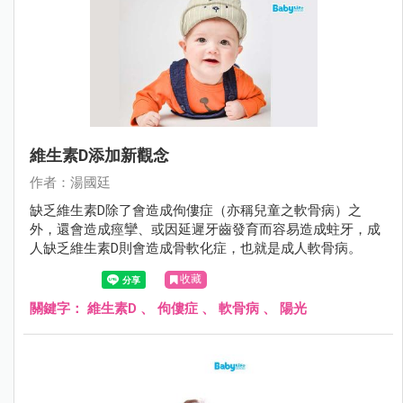
維生素D添加新觀念
作者：湯國廷
缺乏維生素D除了會造成佝僂症（亦稱兒童之軟骨病）之
外，還會造成痙攣、或因延遲牙齒發育而容易造成蛀牙，成
人缺乏維生素D則會造成骨軟化症，也就是成人軟骨病。
收藏
關鍵字：
維生素D
、
佝僂症
、
軟骨病
、
陽光