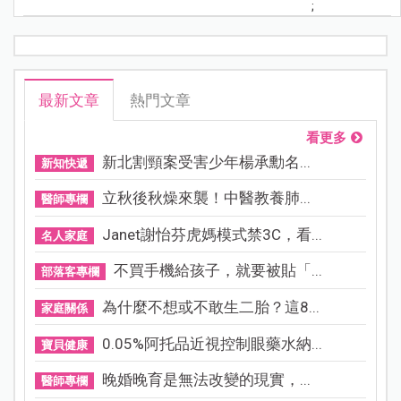
;
最新文章
熱門文章
看更多
新北割頸案受害少年楊承勳名...
新知快遞
立秋後秋燥來襲！中醫教養肺...
醫師專欄
Janet謝怡芬虎媽模式禁3C，看...
名人家庭
不買手機給孩子，就要被貼「...
部落客專欄
為什麼不想或不敢生二胎？這8...
家庭關係
0.05%阿托品近視控制眼藥水納...
寶貝健康
晚婚晚育是無法改變的現實，...
醫師專欄