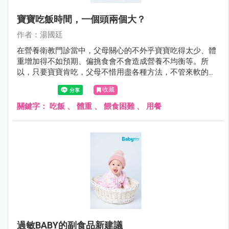
寶寶吃飯時間，一個頭兩個大？
作者：湯國廷
在營養衛教門診當中，父母關心的不外乎寶寶吃得太少、體
重增加得不如預期、偏挑食會不會造成營養不均衡等。所
以，只要寶寶肯吃，父母不惜用盡各種方法，不管來軟的或
是來硬的，甚至仿效老萊子娛親（只是這回對象是自己寶
收藏
寶）。但有些方法可能第一次有效，久了就失效，甚至造成
反效果，看到飯端出來就跑給父母追或緊閉雙唇。
關鍵字：
吃飯
、
體重
、
餵食困難
、
用餐
過敏BABY的副食品新建議