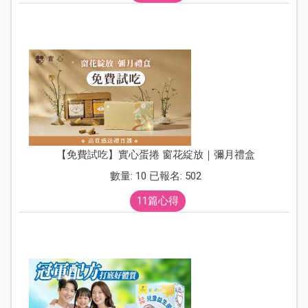
【免費試吃】實心蛋捲 窗花綻放｜彌月禮盒
數量: 10 已報名: 502
11篇心得