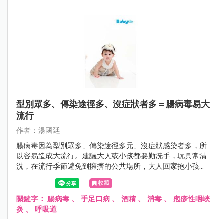
型別眾多、傳染途徑多、沒症狀者多＝腸病毒易大
流行
作者：湯國廷
腸病毒因為型別眾多、傳染途徑多元、沒症狀感染者多，所
以容易造成大流行。建議大人或小孩都要勤洗手，玩具常清
洗，在流行季節避免到擁擠的公共場所，大人回家抱小孩之
前要更衣和洗手，對於家中第二位感染腸病毒患者，因其所
收藏
接受的病毒量往往較高，嚴重度可能提高，更要小心有無重
症前兆。
關鍵字：
腸病毒
、
手足口病
、
酒精
、
消毒
、
疱疹性咽峽
炎
、
呼吸道