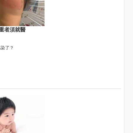
重者須就醫
感染了？