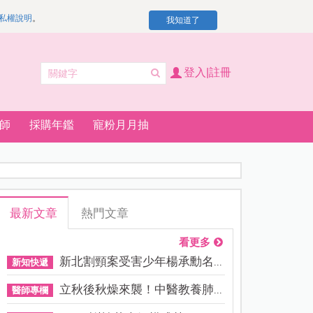
私權說明
。
我知道了
登入|註冊
師
採購年鑑
寵粉月月抽
最新文章
熱門文章
看更多
新北割頸案受害少年楊承勳名...
新知快遞
立秋後秋燥來襲！中醫教養肺...
醫師專欄