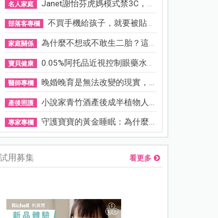
Janet謝怡芬虎媽模式禁3C，看...
名人家庭
不買手機給孩子，就要被貼「...
部落客專欄
為什麼不想或不敢生二胎？這8...
家庭關係
0.05%阿托品近視控制眼藥水納...
寶貝健康
晚婚晚育是無法改變的現實，...
醫師專欄
小說家青竹酒產後成半植物人...
產後照護
守護寶寶的黃金睡眠：為什麼...
專家專欄
試用募集
看更多