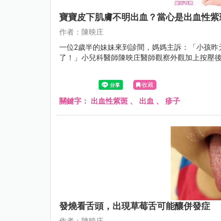
寶寶皮下肌膚不明出血？當心是出血性紫
作者：陳映庄
一位2歲半的妹妹來到診間，媽媽主訴：「小孩昨
了！」小兒科醫師陳映庄醫師觀察外觀加上按壓
收藏
關鍵字：
出血性紫斑
、
出血
、
疹子
發燒看舌頭，出現草莓舌可能釀併發症
作者：陳映庄