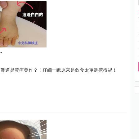
.
，難道是黃疸發作？！仔細一瞧原來是飲食太單調惹得禍！