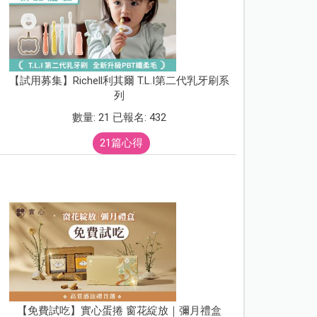
【試用募集】Richell利其爾 T.L.I第二代乳牙刷系
列
數量: 21 已報名: 432
21篇心得
【免費試吃】實心蛋捲 窗花綻放｜彌月禮盒