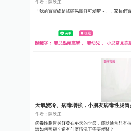
作者：陳映庄
「我的寶寶總是搖頭晃腦好可愛唷～」，家長們
收藏
關鍵字：
嬰兒點頭痙攣
、
嬰幼兒
、
小兒常見疾
天氣變冷、病毒增強，小朋友病毒性腸胃
作者：陳映庄
病毒性腸胃炎好發在冬天的季節，症狀通常只有
該如何照顧？還有什麼情況下需要就醫？