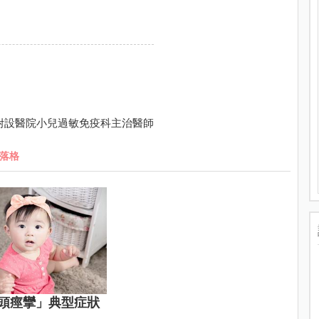
附設醫院小兒過敏免疫科主治醫師
落格
頭痙攣」典型症狀