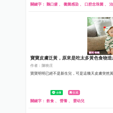
關鍵字：
鵝口瘡
、
黴菌感染
、
口腔念珠菌
、
治
寶寶皮膚泛黃，原來是吃太多黃色食物造
作者：陳映庄
寶寶明明已經不是新生兒，可是這幾天皮膚突然
收藏
關鍵字：
飲食
、
營養
、
嬰幼兒