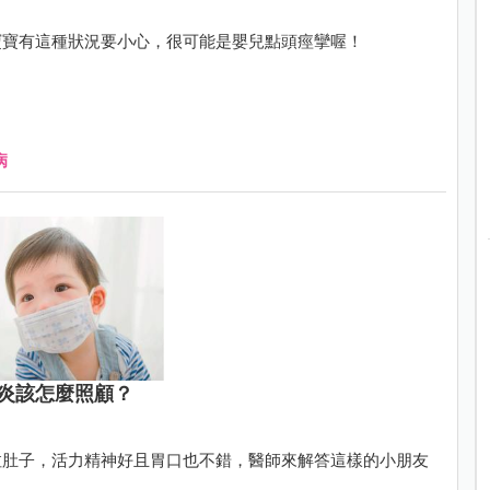
寶寶有這種狀況要小心，很可能是嬰兒點頭痙攣喔！
病
炎該怎麼照顧？
拉肚子，活力精神好且胃口也不錯，醫師來解答這樣的小朋友