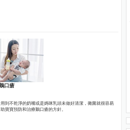
鵝口瘡
食用到不乾淨的奶嘴或是媽咪乳頭未做好清潔，黴菌就很容易
幫助寶寶預防和治療鵝口瘡的方針。