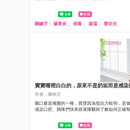
收藏
關鍵字：
腸胃炎
、
病毒
、
腹瀉
、
嬰幼兒
寶寶嘴裡白白的，原來不是奶垢而是感染
作者：陳映庄
鵝口瘡是黴菌的一種，寶寶因為抵抗力較弱，若
感染口腔。媽咪們快來跟著陳醫師了解如何正確
收藏