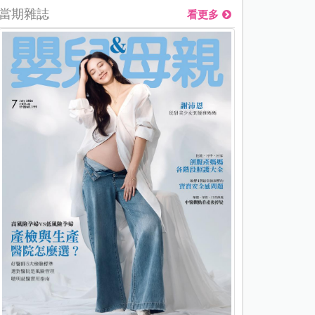
當期雜誌
看更多