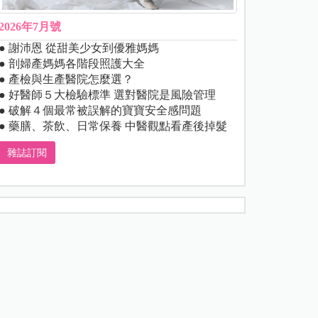
2026年7月號
● 謝沛恩 從甜美少女到優雅媽媽
● 剖婦產媽媽各階段照護大全
● 產檢與生產醫院怎麼選？
● 好醫師５大檢驗標準 選對醫院是風險管理
● 破解４個最常被誤解的寶寶安全感問題
● 藥膳、茶飲、日常保養 中醫觀點看產後掉髮
雜誌訂閱