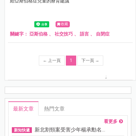
給亞斯伯格症兒童的療育建議
收藏
關鍵字：
亞斯伯格
、
社交技巧
、
語言
、
自閉症
←
上一頁
1
下一頁
→
;
最新文章
熱門文章
看更多
新北割頸案受害少年楊承勳名...
新知快遞