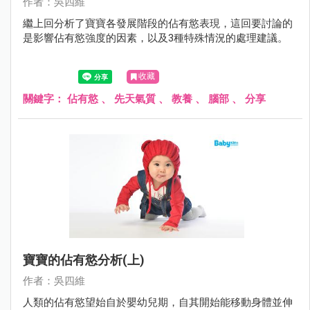
作者：吳四維
繼上回分析了寶寶各發展階段的佔有慾表現，這回要討論的
是影響佔有慾強度的因素，以及3種特殊情況的處理建議。
收藏
關鍵字：
佔有慾
、
先天氣質
、
教養
、
腦部
、
分享
寶寶的佔有慾分析(上)
作者：吳四維
人類的佔有慾望始自於嬰幼兒期，自其開始能移動身體並伸