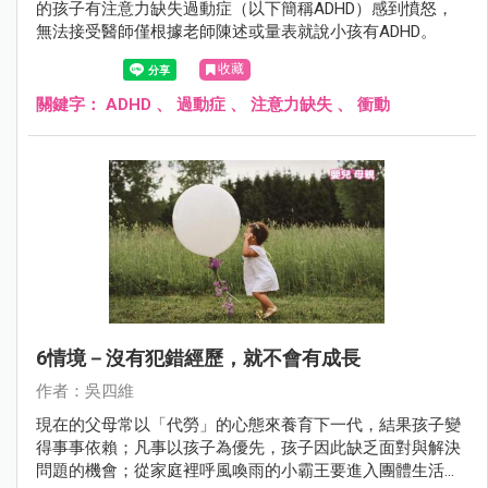
的孩子有注意力缺失過動症（以下簡稱ADHD）感到憤怒，
無法接受醫師僅根據老師陳述或量表就說小孩有ADHD。
收藏
關鍵字：
ADHD
、
過動症
、
注意力缺失
、
衝動
6情境－沒有犯錯經歷，就不會有成長
作者：吳四維
現在的父母常以「代勞」的心態來養育下一代，結果孩子變
得事事依賴；凡事以孩子為優先，孩子因此缺乏面對與解決
問題的機會；從家庭裡呼風喚雨的小霸王要進入團體生活成