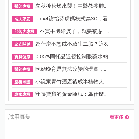
立秋後秋燥來襲！中醫教養肺...
醫師專欄
Janet謝怡芬虎媽模式禁3C，看...
名人家庭
不買手機給孩子，就要被貼「...
部落客專欄
為什麼不想或不敢生二胎？這8...
家庭關係
0.05%阿托品近視控制眼藥水納...
寶貝健康
晚婚晚育是無法改變的現實，...
醫師專欄
小說家青竹酒產後成半植物人...
產後照護
守護寶寶的黃金睡眠：為什麼...
專家專欄
試用募集
看更多