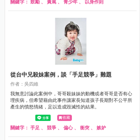
關鍵字：
鼓勵
、
責罵
、
青少年
、
以身作則
從台中兄殺妹案例，談「手足競爭」難題
作者：吳四維
我無意討論此案例中，哥哥殺妹妹的動機或者哥哥是否有心
理疾病，但希望藉由此事件讓家長知道孩子長期對不公平所
產生的憤怒情緒，足以造成毀滅性的結果。
收藏
關鍵字：
手足
、
競爭
、
偏心
、
衝突
、
嫉妒