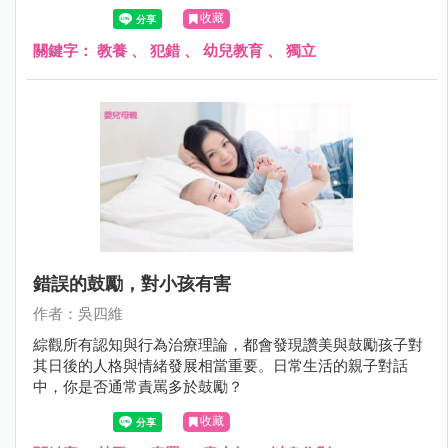
為合群的綿羊時，也因此出現適應上的困難。
收藏
關鍵字：
教養
、
犯錯
、
幼兒教育
、
獨立
錯誤的鼓勵，對小孩有害
作者：吳四維
綜觀所有認知與行為治療理論，都會發現讚美與鼓勵孩子對
其日後的人格與情緒發展相當重要。日常生活的親子對話
中，你是否通常責罵多於鼓勵？
收藏