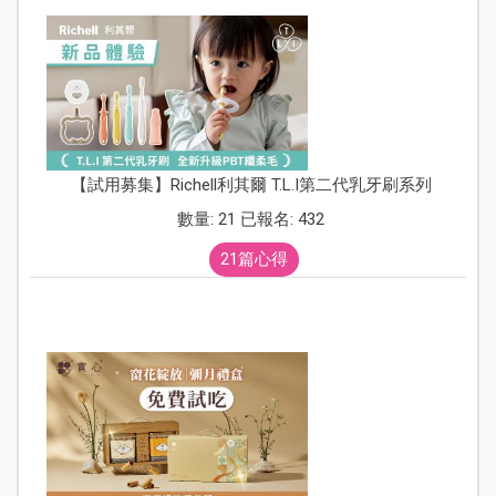
【試用募集】Richell利其爾 T.L.I第二代乳牙刷系列
數量: 21 已報名: 432
21篇心得