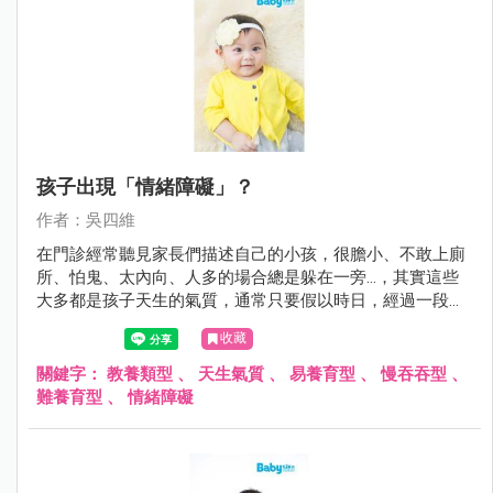
孩子出現「情緒障礙」？
作者：吳四維
在門診經常聽見家長們描述自己的小孩，很膽小、不敢上廁
所、怕鬼、太內向、人多的場合總是躲在一旁…，其實這些
大多都是孩子天生的氣質，通常只要假以時日，經過一段時
間的適應與鼓勵，多數孩子都能夠順利度過；但是在某些情
收藏
形下若孩子本身有疾病如過動症、自閉症與智能障礙，或家
庭的教養出了問題，可能導致小孩無法調適自己身體與心
關鍵字：
教養類型
、
天生氣質
、
易養育型
、
慢吞吞型
、
靈，而出現所謂的情緒障礙。
難養育型
、
情緒障礙