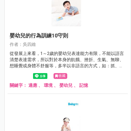
嬰幼兒的行為訓練10守則
作者：吳四維
從發展上來看，1～2歲的嬰幼兒表達能力有限，不能以語言
清楚表達需求，所以對於本身的飢餓、挫折、生氣、無聊、
想睡覺或身體不舒服等，多半以非語言的方式，如：抓、咬
或者打照顧者來吸引大人的注意以獲得滿足。許多的父母或
收藏
照顧者卻把這些行為當成是暴力行為的前哨戰，照顧者要試
著去解讀這些行為的背後意義，不要把這些動作當成沒有禮
關鍵字：
適應
、
環境
、
嬰幼兒
、
記憶
貌的反社會行為。