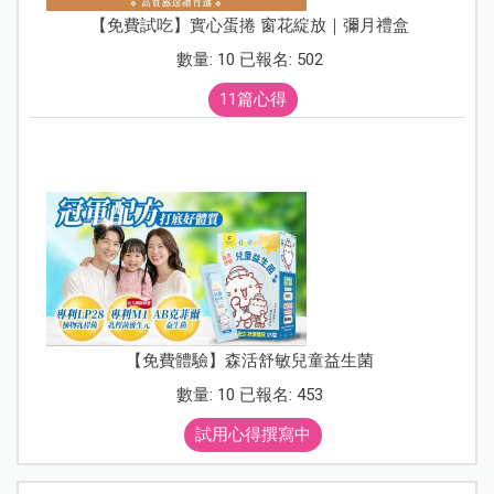
【免費試吃】實心蛋捲 窗花綻放｜彌月禮盒
數量: 10 已報名: 502
11篇心得
【免費體驗】森活舒敏兒童益生菌
數量: 10 已報名: 453
試用心得撰寫中