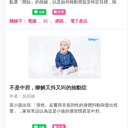
點選「開始」的按鍵，以及如何移動滑鼠至特定目標，除了
能增強小孩的語言理解能力外，對於小孩的手眼協調上也有
收藏
幫助，並藉此增進其認知能力如顏色、形狀與符號的認識。
關鍵字：
電腦
、
3C
、
網路
、
電子產品
不是中邪，瞭解又抖又叫的抽動症
作者：吳四維
當小孩出現 「突然、反覆與非規則性的身體抖動與發出怪
聲」，家長常誤以為這是小孩的壞習慣甚至中邪。
收藏