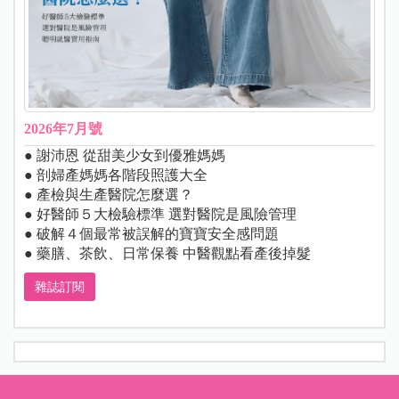
2026年7月號
● 謝沛恩 從甜美少女到優雅媽媽
● 剖婦產媽媽各階段照護大全
● 產檢與生產醫院怎麼選？
● 好醫師５大檢驗標準 選對醫院是風險管理
● 破解４個最常被誤解的寶寶安全感問題
● 藥膳、茶飲、日常保養 中醫觀點看產後掉髮
雜誌訂閱