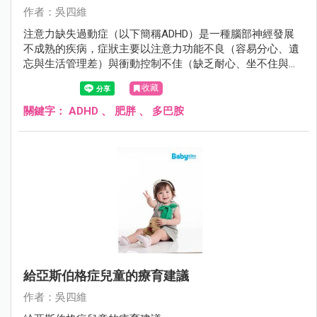
作者：吳四維
注意力缺失過動症（以下簡稱ADHD）是一種腦部神經發展
不成熟的疾病，症狀主要以注意力功能不良（容易分心、遺
忘與生活管理差）與衝動控制不佳（缺乏耐心、坐不住與控
制不住行為）來表現，若未經治療常嚴重且長期影響小孩未
收藏
來的學習成就、人際關係與人格發展。患者通常自學齡前就
開始現症狀，且有40％的患者症狀會持續到成人，儘早提供
關鍵字：
ADHD
、
肥胖
、
多巴胺
其療育與治療對ADHD小孩未來的發展相當重要。
給亞斯伯格症兒童的療育建議
作者：吳四維