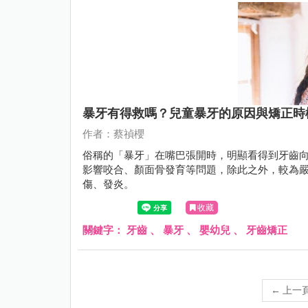
暴牙有得救嗎？兒童暴牙的原因與矯正時
作者：蔡禎櫻
俗稱的「暴牙」在嘴巴張開時，明顯看得到牙齒
影響咬合、顏面骨發育等問題，除此之外，較為
傷、發炎。
收藏
關鍵字：
牙齒
、
暴牙
、
嬰幼兒
、
牙齒矯正
←
上一