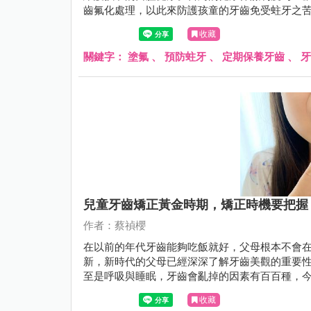
齒氟化處理，以此來防護孩童的牙齒免受蛀牙之
理的具體益處和可能的風險，仍然存有疑慮。
收藏
關鍵字：
塗氟
、
預防蛀牙
、
定期保養牙齒
、
牙
兒童牙齒矯正黃金時期，矯正時機要把握
作者：蔡禎櫻
在以前的年代牙齒能夠吃飯就好，父母根本不會
新，新時代的父母已經深深了解牙齒美觀的重要
至是呼吸與睡眠，牙齒會亂掉的因素有百百種，
時期！
收藏