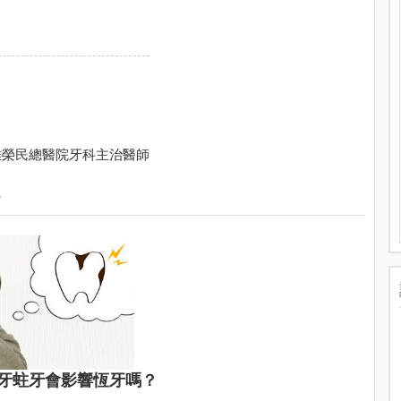
雄榮民總醫院牙科主治醫師
格
牙蛀牙會影響恆牙嗎？