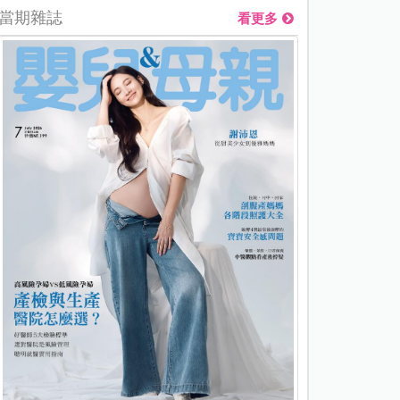
當期雜誌
看更多