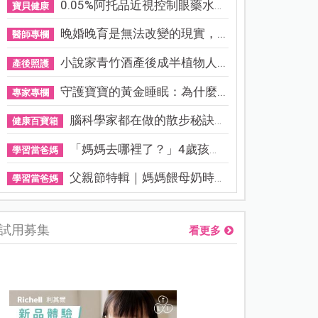
0.05%阿托品近視控制眼藥水納...
寶貝健康
晚婚晚育是無法改變的現實，...
醫師專欄
小說家青竹酒產後成半植物人...
產後照護
守護寶寶的黃金睡眠：為什麼...
專家專欄
腦科學家都在做的散步秘訣！...
健康百寶箱
「媽媽去哪裡了？」4歲孩子還...
學習當爸媽
父親節特輯｜媽媽餵母奶時，...
學習當爸媽
試用募集
看更多