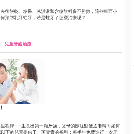
進去後餅乾、糖果、冰淇淋和含糖飲料多不勝數，這些東西小
如何預防乳牙蛀牙，若是蛀牙了怎麼治療呢？
、
兒童牙齒治療
！
里程碑——生長出第一顆牙齒，父母的關注點便逐漸轉向如何
 歲以下的兒童提供了一項寶貴的福利：每半年免費進行一次牙