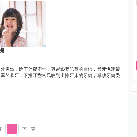
機
向外突出，除了外觀不佳，容易影響兒童的自信，暴牙也連帶
嚴重的暴牙，下排牙齒容易咬到上排牙床的牙肉，導致牙肉受
頁
1
下一頁
→