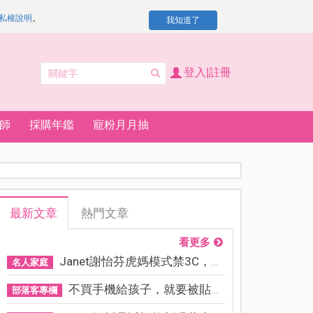
私權說明
。
我知道了
登入|註冊
師
採購年鑑
寵粉月月抽
最新文章
熱門文章
看更多
Janet謝怡芬虎媽模式禁3C，看...
名人家庭
不買手機給孩子，就要被貼「...
部落客專欄