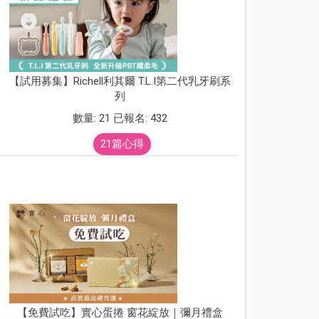
【試用募集】Richell利其爾 T.L.I第二代乳牙刷系
列
數量: 21 已報名: 432
21篇心得
【免費試吃】實心蛋捲 窗花綻放｜彌月禮盒