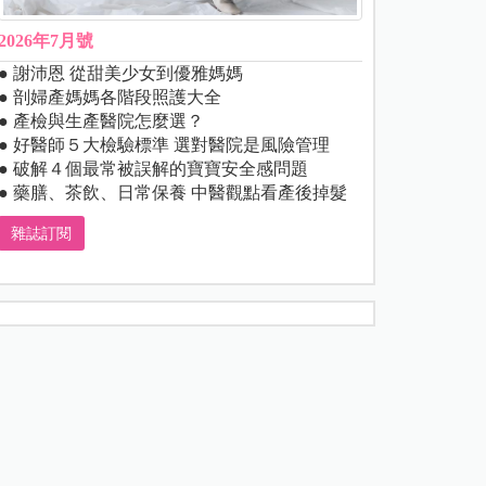
2026年7月號
● 謝沛恩 從甜美少女到優雅媽媽
● 剖婦產媽媽各階段照護大全
● 產檢與生產醫院怎麼選？
● 好醫師５大檢驗標準 選對醫院是風險管理
● 破解４個最常被誤解的寶寶安全感問題
● 藥膳、茶飲、日常保養 中醫觀點看產後掉髮
雜誌訂閱