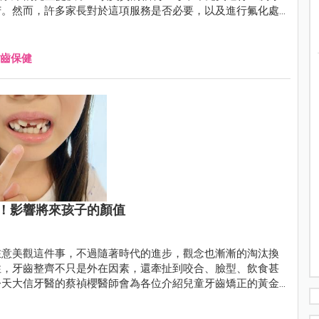
苦。然而，許多家長對於這項服務是否必要，以及進行氟化處
齒保健
！影響將來孩子的顏值
在意美觀這件事，不過隨著時代的進步，觀念也漸漸的淘汰換
性，牙齒整齊不只是外在因素，還牽扯到咬合、臉型、飲食甚
今天大信牙醫的蔡禎櫻醫師會為各位介紹兒童牙齒矯正的黃金