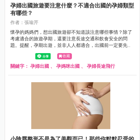
孕婦出國旅遊要注意什麼？不適合出國的孕婦類型
有哪些？
作者：張瑜芹
懷孕的媽媽們，想出國旅遊卻不知道該注意哪些事情？除了
考慮適合的旅遊孕期，還要注意長途交通和飲食安全的問
題。提醒，孕期出遊，並非人人都適合，出國前一定要先請
醫師評估自己的狀況是否適合出國，母胎安全才應為首要考
收藏
量。萬一在國外發生身體不適要緊急就醫，又該準備哪些東
西？孕婦出國需要帶媽媽手冊嗎？這篇文章由婦產科張瑜芹
關鍵字：
孕婦出國
、
孕媽咪出國
、
孕婦長途飛行
醫師，帶你一起來了解這些重要的資訊。
小陰唇整形不是為了美觀而已！那些你默默忍受的