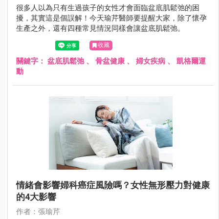
很多人以為只有生過孩子的女性才會面臨盆底肌鬆弛的困
擾，其實這是個誤解！今天瑜芹醫師要提醒大家，除了懷孕
生產之外，還有四種常見情況同樣會讓盆底肌鬆弛。
收藏
關鍵字：
盆底肌鬆弛
、
骨盆健康
、
婦女疾病
、
凱格爾運
動
情緒會影響婦科癌症風險嗎？女性無形壓力對健康
的4大影響
作者：張瑜芹