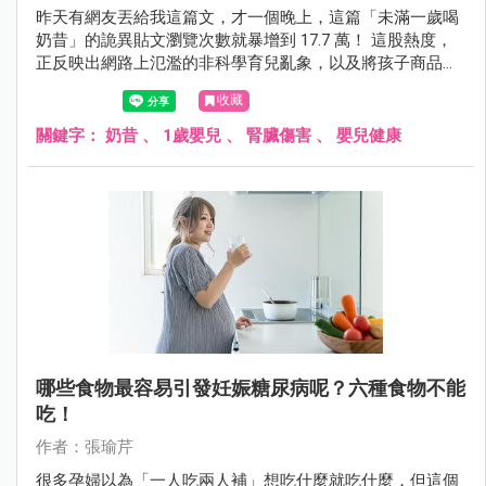
昨天有網友丟給我這篇文，才一個晚上，這篇「未滿一歲喝
奶昔」的詭異貼文瀏覽次數就暴增到 17.7 萬！ 這股熱度，
正反映出網路上氾濫的非科學育兒亂象，以及將孩子商品化
的可悲趨勢。
收藏
關鍵字：
奶昔
、
1歲嬰兒
、
腎臟傷害
、
嬰兒健康
哪些食物最容易引發妊娠糖尿病呢？六種食物不能
吃！
作者：張瑜芹
很多孕婦以為「一人吃兩人補」想吃什麼就吃什麼，但這個