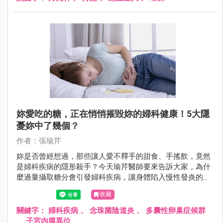
妳愛吃的糖，正在悄悄摧毀妳的婦科健康！5大隱
憂妳中了幾個？
作者：張瑜芹
妳是否曾經想過，那些讓人愛不釋手的甜食、手搖飲，竟然
是婦科疾病的隱形殺手？今天瑜芹醫師要來告訴大家，為什
麼過量攝取糖分會引發婦科疾病，讓身體陷入慢性發炎的惡
性循環！
收藏
關鍵字：
婦科疾病
、
念珠菌陰道炎
、
多囊性卵巢症候群
、
子宮內膜異位