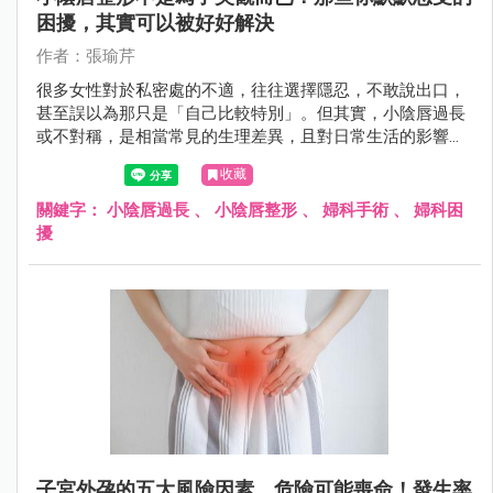
困擾，其實可以被好好解決
作者：張瑜芹
很多女性對於私密處的不適，往往選擇隱忍，不敢說出口，
甚至誤以為那只是「自己比較特別」。但其實，小陰唇過長
或不對稱，是相當常見的生理差異，且對日常生活的影響，
遠比想像中更真實——從運動摩擦的不適、穿著受限，到清
收藏
潔困難甚至影響親密關係，都可能悄悄累積成長期壓力。
關鍵字：
小陰唇過長
、
小陰唇整形
、
婦科手術
、
婦科困
擾
子宮外孕的五大風險因素，危險可能喪命！發生率