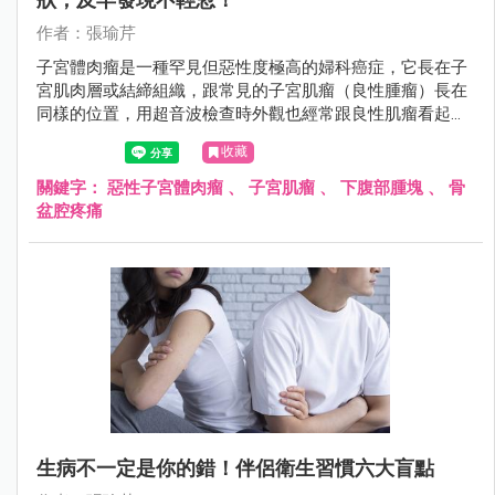
作者：張瑜芹
子宮體肉瘤是一種罕見但惡性度極高的婦科癌症，它長在子
宮肌肉層或結締組織，跟常見的子宮肌瘤（良性腫瘤）長在
同樣的位置，用超音波檢查時外觀也經常跟良性肌瘤看起來
無異，所以非常容易被誤認為是「普通的肌瘤」。
收藏
關鍵字：
惡性子宮體肉瘤
、
子宮肌瘤
、
下腹部腫塊
、
骨
盆腔疼痛
生病不一定是你的錯！伴侶衛生習慣六大盲點