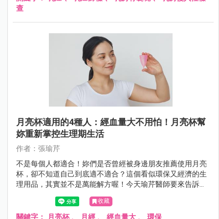
查
月亮杯適用的4種人：經血量大不用怕！月亮杯幫
妳重新掌控生理期生活
作者：張瑜芹
不是每個人都適合！妳們是否曾經被身邊朋友推薦使用月亮
杯，卻不知道自己到底適不適合？這個看似環保又經濟的生
理用品，其實並不是萬能解方喔！今天瑜芹醫師要來告訴大
家，哪4種人最適合使用月亮杯，以及使用前必須知道的重
收藏
要事項！
關鍵字：
月亮杯
、
月經
、
經血量大
、
環保