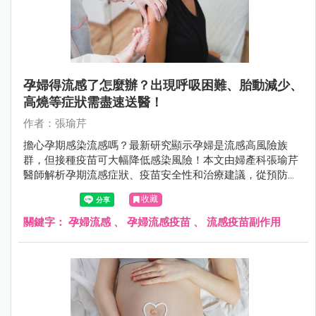
孕婦得流感了怎麼辦？出現呼吸困難、胎動減少、
高燒等症狀需盡速送醫！
作者：張瑜芹
擔心孕期感染流感嗎？最新研究顯示孕婦是流感高風險族
群，但接種疫苗可大幅降低感染風險！本文由婦產科張瑜芹
醫師解析孕期流感症狀、疫苗安全性和治療建議，從預防、
診斷到照護策略，提供完整防護方案，守護媽媽寶寶健康！
收藏
公費疫苗資格、接種時機、防護重點一次搞懂。
關鍵字：
孕婦流感
、
孕婦流感疫苗
、
流感疫苗副作用