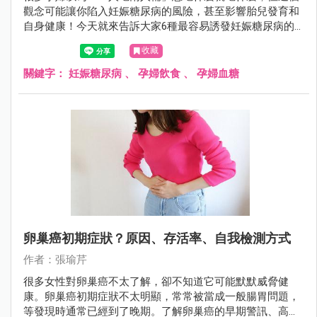
觀念可能讓你陷入妊娠糖尿病的風險，甚至影響胎兒發育和
自身健康！今天就來告訴大家6種最容易誘發妊娠糖尿病的
食物，幫助準媽媽們建立完整的孕期飲食安全意識！
收藏
關鍵字：
妊娠糖尿病
、
孕婦飲食
、
孕婦血糖
卵巢癌初期症狀？原因、存活率、自我檢測方式
作者：張瑜芹
很多女性對卵巢癌不太了解，卻不知道它可能默默威脅健
康。卵巢癌初期症狀不太明顯，常常被當成一般腸胃問題，
等發現時通常已經到了晚期。了解卵巢癌的早期警訊、高風