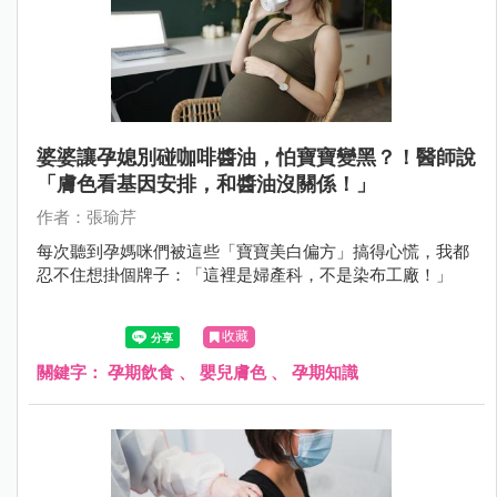
婆婆讓孕媳別碰咖啡醬油，怕寶寶變黑？！醫師說
「膚色看基因安排，和醬油沒關係！」
作者：張瑜芹
每次聽到孕媽咪們被這些「寶寶美白偏方」搞得心慌，我都
忍不住想掛個牌子：「這裡是婦產科，不是染布工廠！」
收藏
關鍵字：
孕期飲食
、
嬰兒膚色
、
孕期知識