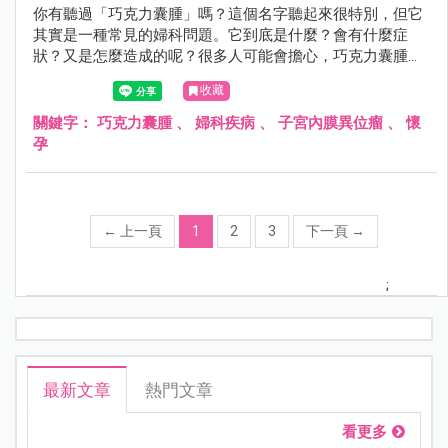
你有聽過「巧克力囊腫」嗎？這個名字聽起來很特別，但它
其實是一種常見的婦科問題。它到底是什麼？會有什麼症
狀？又是怎麼造成的呢？很多人可能會擔心，巧克力囊腫會
影響懷孕嗎？它會自己消失嗎？如果需要開刀，要多大才需
收藏
要？手術後的恢復期又要多久？這篇文章由婦產科張瑜芹醫
師，帶你了解這個影響許多女性健康的問題。
關鍵字：
巧克力囊腫
、
婦科疾病
、
子宮內膜異位瘤
、
懷
孕
←
上一頁
1
2
3
下一頁
→
;
最新文章
熱門文章
看更多