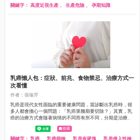
關鍵字：
高度近視生產
、
生產危險
、
孕期知識
乳癌懶人包：症狀、前兆、食物禁忌、治療方式一
次看懂
作者：張瑜芹
乳癌是現代女性面臨的重要健康問題，當診斷出乳癌時，很
多人都會擔心一個問題：「乳癌第幾期要切除？」其實，乳
癌的治療方式會隨著病情的不同而有所不同，分期是治療計
畫的關鍵指標之一。
收藏
關鍵字：
乳癌
、
乳癌篩檢
、
乳房有硬塊
、
乳房侵入性檢