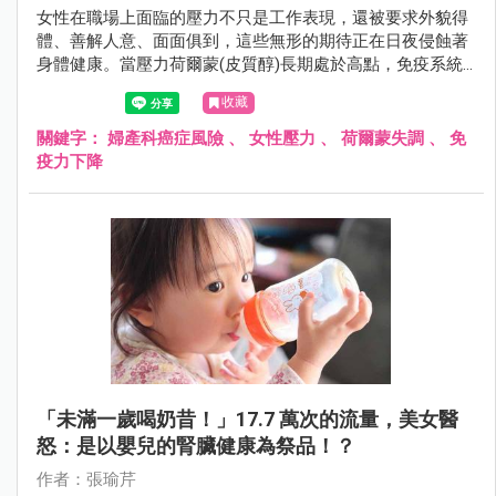
女性在職場上面臨的壓力不只是工作表現，還被要求外貌得
體、善解人意、面面俱到，這些無形的期待正在日夜侵蝕著
身體健康。當壓力荷爾蒙(皮質醇)長期處於高點，免疫系統
受到抑制，就會造成細胞修復功能下降、荷爾蒙失調。
收藏
關鍵字：
婦產科癌症風險
、
女性壓力
、
荷爾蒙失調
、
免
疫力下降
「未滿一歲喝奶昔！」17.7 萬次的流量，美女醫
怒：是以嬰兒的腎臟健康為祭品！？
作者：張瑜芹