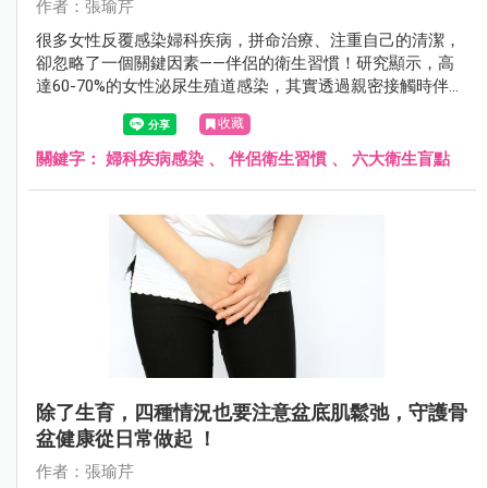
作者：張瑜芹
很多女性反覆感染婦科疾病，拼命治療、注重自己的清潔，
卻忽略了一個關鍵因素——伴侶的衛生習慣！研究顯示，高
達60-70%的女性泌尿生殖道感染，其實透過親密接觸時伴侶
帶來的細菌、病毒或黴菌造成。
收藏
關鍵字：
婦科疾病感染
、
伴侶衛生習慣
、
六大衛生盲點
除了生育，四種情況也要注意盆底肌鬆弛，守護骨
盆健康從日常做起 ！
作者：張瑜芹