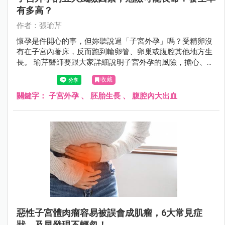
有多高？
作者：張瑜芹
懷孕是件開心的事，但妳聽說過「子宮外孕」嗎？受精卵沒
有在子宮內著床，反而跑到輸卵管、卵巢或腹腔其他地方生
長。 瑜芹醫師要跟大家詳細說明子宮外孕的風險，擔心、害
怕的下一步，是面對恐懼。
收藏
關鍵字：
子宮外孕
、
胚胎生長
、
腹腔內大出血
惡性子宮體肉瘤容易被誤會成肌瘤，6大常見症
狀，及早發現不輕忽！