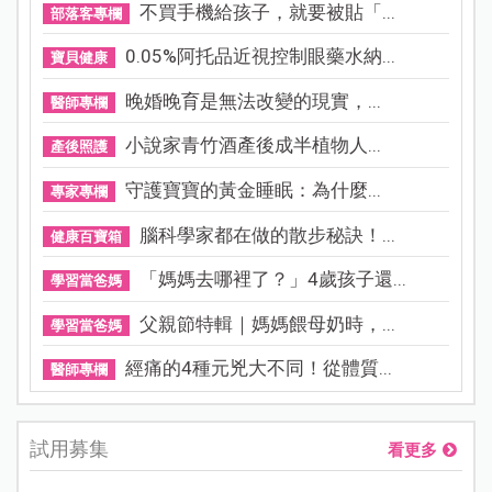
不買手機給孩子，就要被貼「...
部落客專欄
0.05%阿托品近視控制眼藥水納...
寶貝健康
晚婚晚育是無法改變的現實，...
醫師專欄
小說家青竹酒產後成半植物人...
產後照護
守護寶寶的黃金睡眠：為什麼...
專家專欄
腦科學家都在做的散步秘訣！...
健康百寶箱
「媽媽去哪裡了？」4歲孩子還...
學習當爸媽
父親節特輯｜媽媽餵母奶時，...
學習當爸媽
經痛的4種元兇大不同！從體質...
醫師專欄
試用募集
看更多