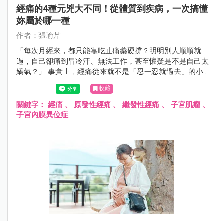
經痛的4種元兇大不同！從體質到疾病，一次搞懂
妳屬於哪一種
作者：張瑜芹
「每次月經來，都只能靠吃止痛藥硬撐？明明別人順順就
過，自己卻痛到冒冷汗、無法工作，甚至懷疑是不是自己太
嬌氣？」 事實上，經痛從來就不是「忍一忍就過去」的小
事，而是身體發出的重要警訊！許多女性誤以為經痛是體質
收藏
問題，只要吃止痛藥就好，卻忽略了背後可能隱藏著婦科疾
病。如果妳的經痛總是治不好，甚至隨著年紀越來越嚴重，
關鍵字：
經痛
、
原發性經痛
、
繼發性經痛
、
子宮肌瘤
、
可能是身體正在告訴妳：「這裡出問題了！」
子宮內膜異位症