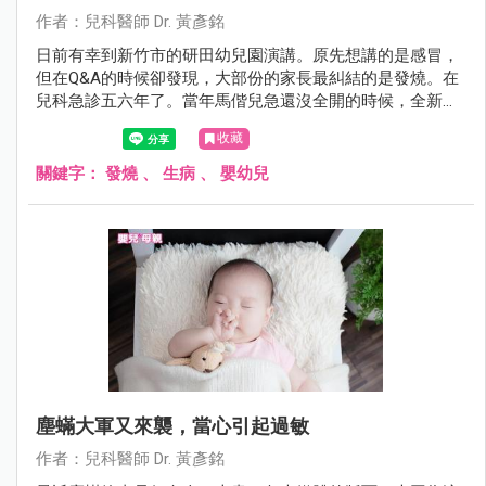
作者：兒科醫師 Dr. 黃彥銘
日前有幸到新竹市的研田幼兒園演講。原先想講的是感冒，
但在Q&A的時候卻發現，大部份的家長最糾結的是發燒。在
兒科急診五六年了。當年馬偕兒急還沒全開的時候，全新竹
縣市退不了燒的孩子幾乎全都擠來這裡，我想我還算有資格
收藏
在這裡教大家幾招，在面對發燒，爸媽如何處置與辨別方
法。
關鍵字：
發燒
、
生病
、
嬰幼兒
塵蟎大軍又來襲，當心引起過敏
作者：兒科醫師 Dr. 黃彥銘