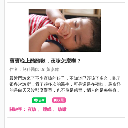
寶寶晚上酷酷嗽，夜咳怎麼辦？
作者：兒科醫師 Dr. 黃彥銘
最近門診來了不少夜咳的孩子，不知道已經咳了多久，跑了
很多次診所，看了很多次的醫生，可是還是在夜咳，最奇怪
的是白天又沒那麼嚴重，也不像是感冒，惱人的是每每身體
該休息的時候卻咳個不停，好像沒法好好睡上一覺，有時候
收藏
甚至咳到吐，苦情的爸媽又得忍住睡意洗床單，這到底是為
什麼呢？
關鍵字：
夜咳
、
睡眠
、
咳嗽