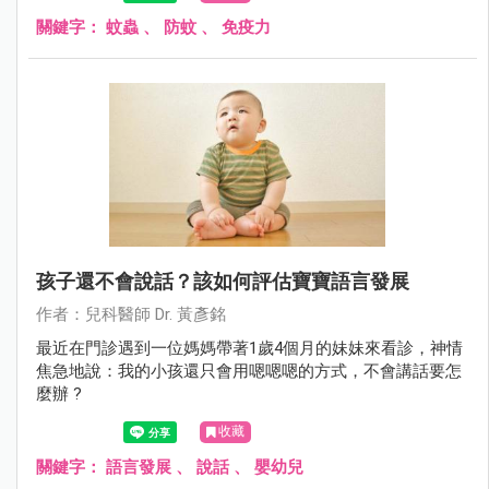
關鍵字：
蚊蟲
、
防蚊
、
免疫力
孩子還不會說話？該如何評估寶寶語言發展
作者：兒科醫師 Dr. 黃彥銘
最近在門診遇到一位媽媽帶著1歲4個月的妹妹來看診，神情
焦急地說：我的小孩還只會用嗯嗯嗯的方式，不會講話要怎
麼辦 ?
收藏
關鍵字：
語言發展
、
說話
、
嬰幼兒