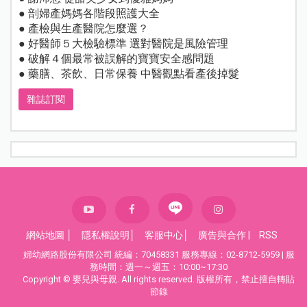
● 剖婦產媽媽各階段照護大全
● 產檢與生產醫院怎麼選？
● 好醫師５大檢驗標準 選對醫院是風險管理
● 破解４個最常被誤解的寶寶安全感問題
● 藥膳、茶飲、日常保養 中醫觀點看產後掉髮
雜誌訂閱
網站地圖
│
隱私權說明
│
客服中心
│
廣告與合作
|
RSS
婦幼網路股份有限公司 統編：70458331 服務專線：02-8712-5959 | 服
務時間：週一～週五：10:00~17:30
Copyright © 嬰兒與母親. All rights reserved. 版權所有，禁止擅自轉貼
節錄