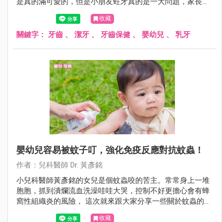
是真的滿可愛的，但是小朋友蛀牙真的是一大問題，家長可
能不能輕忽！在此統整一下常見的疑問與錯誤觀念讓大家參
收藏
考。
關鍵字：
牙齒
、
潔牙
、
牙齒保健
、
嬰幼兒
、
乳牙
嬰幼兒容易被蚊子叮，強化免疫反應對抗蚊蟲！
作者：兒科醫師 Dr. 黃彥銘
小兒科醫師黃彥銘的女兒是個蚊蟲咬的苦主。常常身上一堆
胞胞，抓到潰爛流血洗澡哇哇大哭，控制不好更擔心會有蜂
窩性組織炎的風險， 這次就來跟大家分享一些關於蚊蟲的小
知識。
收藏