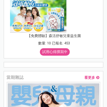
【免費體驗】森活舒敏兒童益生菌
數量: 10 已報名: 453
試用心得撰寫中
當期雜誌
看更多