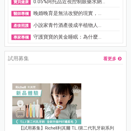
0.05%阿托品近視控制眼藥水納...
寶貝健康
晚婚晚育是無法改變的現實，...
醫師專欄
小說家青竹酒產後成半植物人...
產後照護
守護寶寶的黃金睡眠：為什麼...
專家專欄
試用募集
看更多
【試用募集】Richell利其爾 T.L.I第二代乳牙刷系列