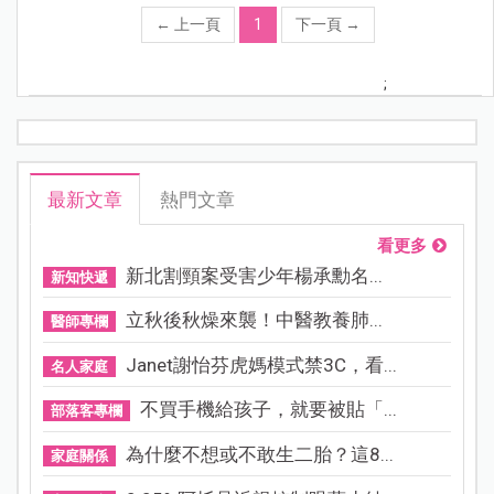
←
上一頁
1
下一頁
→
;
最新文章
熱門文章
看更多
新北割頸案受害少年楊承勳名...
新知快遞
立秋後秋燥來襲！中醫教養肺...
醫師專欄
Janet謝怡芬虎媽模式禁3C，看...
名人家庭
不買手機給孩子，就要被貼「...
部落客專欄
為什麼不想或不敢生二胎？這8...
家庭關係