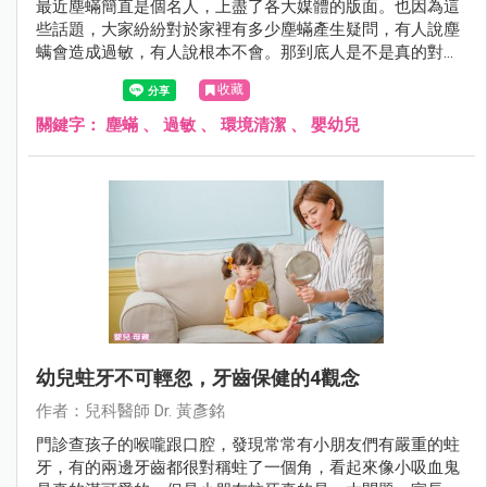
最近塵蟎簡直是個名人，上盡了各大媒體的版面。也因為這
些話題，大家紛紛對於家裡有多少塵蟎產生疑問，有人說塵
螨會造成過敏，有人說根本不會。那到底人是不是真的對塵
蟎會過敏呢？讓黃醫師在這裡為您解答！
收藏
關鍵字：
塵蟎
、
過敏
、
環境清潔
、
嬰幼兒
幼兒蛀牙不可輕忽，牙齒保健的4觀念
作者：兒科醫師 Dr. 黃彥銘
門診查孩子的喉嚨跟口腔，發現常常有小朋友們有嚴重的蛀
牙，有的兩邊牙齒都很對稱蛀了一個角，看起來像小吸血鬼