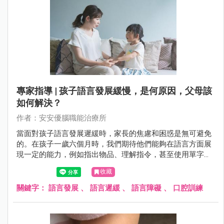
專家指導 | 孩子語言發展緩慢，是何原因，父母該
如何解決？
作者：安安優腦職能治療所
當面對孩子語言發展遲緩時，家長的焦慮和困惑是無可避免
的。在孩子一歲六個月時，我們期待他們能夠在語言方面展
現一定的能力，例如指出物品、理解指令，甚至使用單字表
達需求。然而，若孩子未達到這些里程碑，家長往往會感到
收藏
困惑，擔心孩子的未來發展。
關鍵字：
語言發展
、
語言遲緩
、
語言障礙
、
口腔訓練