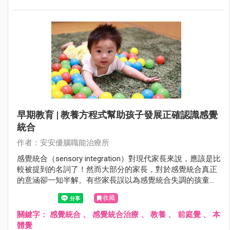
早期教育 | 教養方程式幫助孩子發展正確認識感覺
統合
作者：安安優腦職能治療所
感覺統合（sensory integration）對現代家長來說，應該是比
較被提到的名詞了！然而大部分的家長，對於感覺統合真正
的意涵卻一知半解。有些家長誤以為感覺統合失調的孩童就
是過動兒，或以為感覺統合是在教導兒童做運動。這些觀念
收藏
都沒有完全掌握感覺統合這個概念，僅是摸著邊際的看法。
關鍵字：
感覺統合
、
感覺統合治療
、
教養
、
前庭覺
、
本
體覺