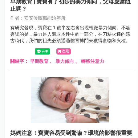
早期教育 | 寶寶有了初步的暴力傾向，父母應當阻
止嗎？
作者：安安優腦職能治療所
有研究發現，寶寶在 1 歲半左右會出現輕微暴力傾向。不容
否認的是，暴力是人類取本性中的一部分，在刀耕火種的遠
古時代，我們的祖先必須通過體育搏鬥來獲得食物和火種。
收藏
關鍵字：
早期教育
、
暴力傾向
、
轉移注意力
媽媽注意！寶寶容易受到驚嚇？環境的影響很重要