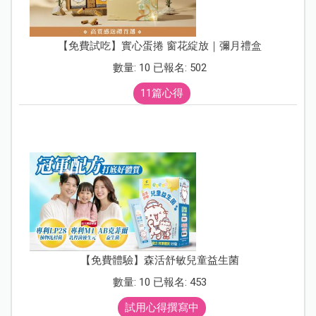
【免費試吃】實心蛋捲 窗花綻放｜彌月禮盒
數量: 10 已報名: 502
11篇心得
【免費體驗】森活舒敏兒童益生菌
數量: 10 已報名: 453
試用心得撰寫中