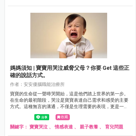
了小孩子面對陌生環境和人時可能產生的害怕感，需要父母
的陪伴和引導，以幫助他們逐漸克服這種膽怯，勇敢面對生
活的種種挑戰。
媽媽須知 | 寶寶用哭泣威脅父母？你要 Get 這些正
確的說話方式。
作者：安安優腦職能治療所
寶寶的生命從一聲啼哭開始，這是他們踏上世界的第一步。
在生命的最初階段，哭泣是寶寶表達自己需求和感受的主要
方式。這種無言的溝通，不僅是生理需要的表現，更是一種
自我語言訓練的基礎。從每天哭累計數小時到慢慢轉變為更
收藏
為複雜的情感表達，寶寶在這個過程中不僅學會了與世界互
動，還培養了一種基本的溝通能力。然而，隨著寶寶的成
關鍵字：
寶寶哭泣
、
情感表達
、
親子教養
、
育兒問題
長，哭泣也可能漸漸演變為一種習慣性的表現。父母在面對