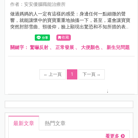
作者：安安優腦職能治療所
做過媽媽的人一定有這樣的感受：身邊任何一點細微的聲
響，就能讓懷中的寶寶重重地抽搐一下，甚至，還會讓寶寶
突然肘部雪曲、頸後仰，臉上顯現出驚恐和不知所措的表
情，好像受了天大的驚嚇。
收藏
關鍵字：
驚嚇反射
、
正常發展
、
大便顏色
、
新生兒問題
←
上一頁
1
下一頁
→
;
最新文章
熱門文章
看更多