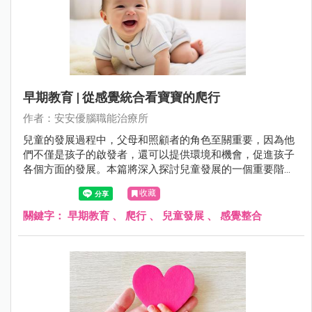
早期教育 | 從感覺統合看寶寶的爬行
作者：安安優腦職能治療所
兒童的發展過程中，父母和照顧者的角色至關重要，因為他
們不僅是孩子的啟發者，還可以提供環境和機會，促進孩子
各個方面的發展。本篇將深入探討兒童發展的一個重要階
段：爬行。通過了解兒童在爬行過程中的生理和感覺發展，
收藏
我們可以更好地理解為什麼爬行對孩子的成長至關重要。父
母和照顧者將在這本文章中找到有關如何支持和促進寶寶爬
關鍵字：
早期教育
、
爬行
、
兒童發展
、
感覺整合
行的實用建議，以及瞭解爬行對兒童感覺整合、運動發展和
認知能力的重要性。