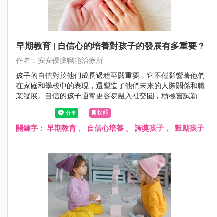
早期教育 | 自信心的培養對孩子的發展有多重要？
作者：安安優腦職能治療所
孩子的自信對於他們成長過程至關重要，它不僅影響著他們
在家庭和學校中的表現，還塑造了他們未來的人際關係和職
業發展。自信的孩子通常更容易融入社交圈，積極嘗試新事
物，並擁有更積極的心態面對挑戰。相反，缺乏自信的孩子
收藏
可能會陷入自我懷疑和消極情緒中，影響他們的全面成長。
關鍵字：
早期教育
、
自信心培養
、
誇獎孩子
、
鼓勵孩子