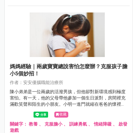
媽媽經驗｜兩歲寶寶總說害怕怎麼辦？克服孩子膽
小5個妙招！
作者：安安優腦職能治療所
陳小弟弟是一位兩歲的活潑男孩，但他卻對新環境感到極度
害怕。有一天，他的父母帶他參加一個生日派對，房間裡充
滿歡笑聲和陌生的小朋友。小明一進門就縮在爸爸的懷裡，
眼神躲閃且不敢發聲。他看著其他小朋友在玩耍，卻不敢加
收藏
入。當有人走近想跟他打招呼時，小明緊張地捏住了爸爸的
衣袖，顯露出典型的害怕表情。即便父母試圖撫慰他，小明
關鍵字：
教養
、
克服膽小
、
訓練勇氣
、
情緒障礙
、
啟發
仍然保持著警戒，不敢踏出安全的爸爸懷抱。這種情境凸顯
遊戲