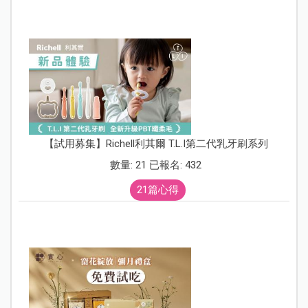
【試用募集】Richell利其爾 T.L.I第二代乳牙刷系列
數量: 21 已報名: 432
21篇心得