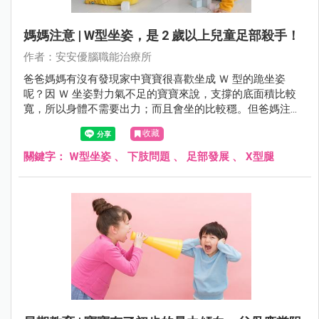
媽媽注意 | W型坐姿，是 2 歲以上兒童足部殺手！
作者：安安優腦職能治療所
爸爸媽媽有沒有發現家中寶寶很喜歡坐成 Ｗ 型的跪坐姿
呢？因 Ｗ 坐姿對力氣不足的寶寶來說，支撐的底面積比較
寬，所以身體不需要出力；而且會坐的比較穩。但爸媽注意
了，這樣的坐姿可能對往後的發展有礙！
收藏
關鍵字：
W型坐姿
、
下肢問題
、
足部發展
、
X型腿