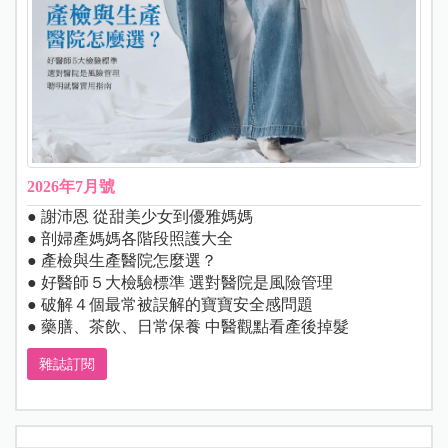
2026年7月號
● 謝沛恩 從甜美少女到優雅媽媽
● 剖婦產媽媽各階段照護大全
● 產檢與生產醫院怎麼選？
● 好醫師５大檢驗標準 選對醫院是風險管理
● 破解４個最常被誤解的寶寶安全感問題
● 藥膳、茶飲、日常保養 中醫觀點看產後掉髮
雜誌訂閱