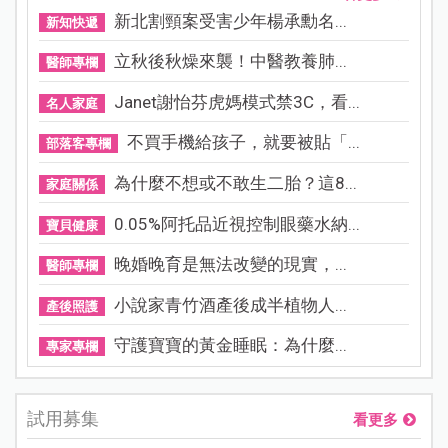
新北割頸案受害少年楊承勳名...
新知快遞
立秋後秋燥來襲！中醫教養肺...
醫師專欄
Janet謝怡芬虎媽模式禁3C，看...
名人家庭
不買手機給孩子，就要被貼「...
部落客專欄
為什麼不想或不敢生二胎？這8...
家庭關係
0.05%阿托品近視控制眼藥水納...
寶貝健康
晚婚晚育是無法改變的現實，...
醫師專欄
小說家青竹酒產後成半植物人...
產後照護
守護寶寶的黃金睡眠：為什麼...
專家專欄
試用募集
看更多