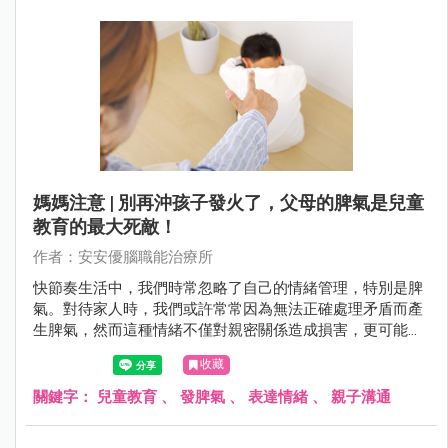
寶寶的哭泣時，往往會被這種無聲的訴求所牽引。但這也是
一個值得注意的階段，因為過度縱容可能導致寶寶形成哭泣
的習慣，影響到他們未來的情感表達和應對能力。
媽媽注意 | 別再沖孩子發火了，父母的脾氣是兒童
教育的最大死敵！
作者：安安優腦職能治療所
快節奏生活中，我們時常忽略了自己的情緒管理，特別是脾
氣。對待家人時，我們或許常常因為無法正確處理矛盾而產
生脾氣，然而這種情緒不僅對親密關係造成損害，更可能深
遠地影響到孩子的成長。透過溝通、真實面對情緒以及表達
收藏
情感的方式，可幫助建立更健康、穩定且和諧的家庭關係。
關鍵字：
兒童教育
、
發脾氣
、
表達情緒
、
親子溝通