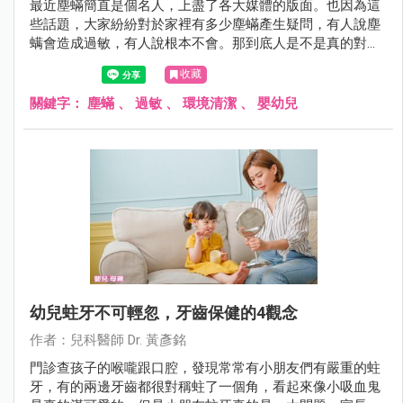
最近塵蟎簡直是個名人，上盡了各大媒體的版面。也因為這
些話題，大家紛紛對於家裡有多少塵蟎產生疑問，有人說塵
螨會造成過敏，有人說根本不會。那到底人是不是真的對塵
蟎會過敏呢？讓黃醫師在這裡為您解答！
收藏
關鍵字：
塵蟎
、
過敏
、
環境清潔
、
嬰幼兒
幼兒蛀牙不可輕忽，牙齒保健的4觀念
作者：兒科醫師 Dr. 黃彥銘
門診查孩子的喉嚨跟口腔，發現常常有小朋友們有嚴重的蛀
牙，有的兩邊牙齒都很對稱蛀了一個角，看起來像小吸血鬼