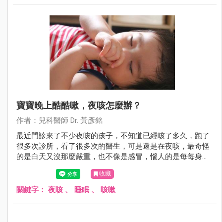
寶寶晚上酷酷嗽，夜咳怎麼辦？
作者：兒科醫師 Dr. 黃彥銘
最近門診來了不少夜咳的孩子，不知道已經咳了多久，跑了
很多次診所，看了很多次的醫生，可是還是在夜咳，最奇怪
的是白天又沒那麼嚴重，也不像是感冒，惱人的是每每身體
該休息的時候卻咳個不停，好像沒法好好睡上一覺，有時候
收藏
甚至咳到吐，苦情的爸媽又得忍住睡意洗床單，這到底是為
什麼呢？
關鍵字：
夜咳
、
睡眠
、
咳嗽