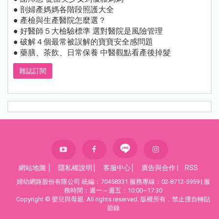
● 剖婦產媽媽各階段照護大全
● 產檢與生產醫院怎麼選？
● 好醫師５大檢驗標準 選對醫院是風險管理
● 破解４個最常被誤解的寶寶安全感問題
● 藥膳、茶飲、日常保養 中醫觀點看產後掉髮
雜誌訂閱
網站地圖
│
隱私權說明
│
客服中心
│
廣告與合作
|
RSS
婦幼網路股份有限公司 統編：70458331 服務專線：02-8712-5959 | 服
務時間：週一～週五：10:00~17:30
Copyright © 嬰兒與母親. All rights reserved. 版權所有，禁止擅自轉貼
節錄