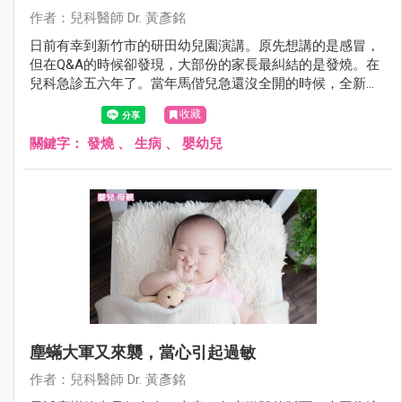
作者：兒科醫師 Dr. 黃彥銘
日前有幸到新竹市的研田幼兒園演講。原先想講的是感冒，
但在Q&A的時候卻發現，大部份的家長最糾結的是發燒。在
兒科急診五六年了。當年馬偕兒急還沒全開的時候，全新竹
縣市退不了燒的孩子幾乎全都擠來這裡，我想我還算有資格
收藏
在這裡教大家幾招，在面對發燒，爸媽如何處置與辨別方
法。
關鍵字：
發燒
、
生病
、
嬰幼兒
塵蟎大軍又來襲，當心引起過敏
作者：兒科醫師 Dr. 黃彥銘