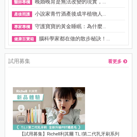
晚婚晚育是無法改變的現實，...
醫師專欄
小說家青竹酒產後成半植物人...
產後照護
守護寶寶的黃金睡眠：為什麼...
專家專欄
腦科學家都在做的散步秘訣！...
健康百寶箱
試用募集
看更多
【試用募集】Richell利其爾 T.L.I第二代乳牙刷系列