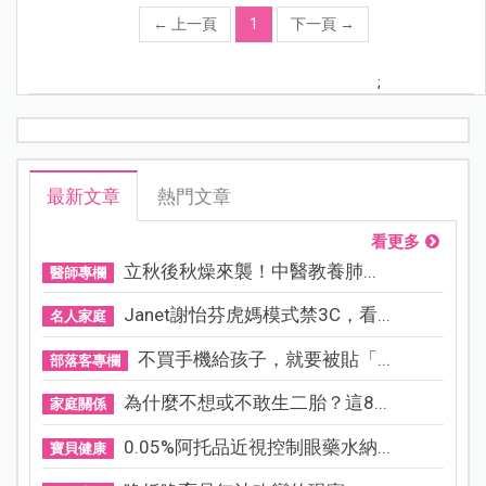
←
上一頁
1
下一頁
→
;
最新文章
熱門文章
看更多
立秋後秋燥來襲！中醫教養肺...
醫師專欄
Janet謝怡芬虎媽模式禁3C，看...
名人家庭
不買手機給孩子，就要被貼「...
部落客專欄
為什麼不想或不敢生二胎？這8...
家庭關係
0.05%阿托品近視控制眼藥水納...
寶貝健康