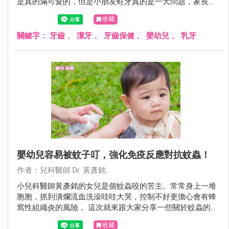
是真的滿可愛的，但是小朋友蛀牙真的是一大問題，家長可
能不能輕忽！在此統整一下常見的疑問與錯誤觀念讓大家參
收藏
考。
關鍵字：
牙齒
、
潔牙
、
牙齒保健
、
嬰幼兒
、
乳牙
嬰幼兒容易被蚊子叮，強化免疫反應對抗蚊蟲！
作者：兒科醫師 Dr. 黃彥銘
小兒科醫師黃彥銘的女兒是個蚊蟲咬的苦主。常常身上一堆
胞胞，抓到潰爛流血洗澡哇哇大哭，控制不好更擔心會有蜂
窩性組織炎的風險， 這次就來跟大家分享一些關於蚊蟲的小
知識。
收藏