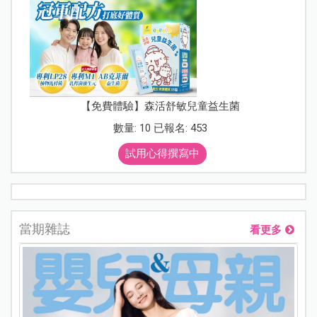
【免費體驗】森活舒敏兒童益生菌
數量: 10 已報名: 453
試用心得撰寫中
當期雜誌
看更多