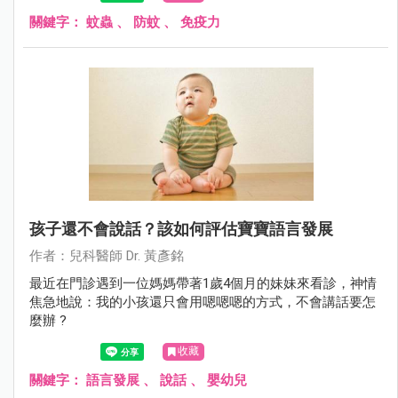
關鍵字：
蚊蟲
、
防蚊
、
免疫力
孩子還不會說話？該如何評估寶寶語言發展
作者：兒科醫師 Dr. 黃彥銘
最近在門診遇到一位媽媽帶著1歲4個月的妹妹來看診，神情
焦急地說：我的小孩還只會用嗯嗯嗯的方式，不會講話要怎
麼辦 ?
收藏
關鍵字：
語言發展
、
說話
、
嬰幼兒