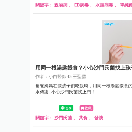
關鍵字：
親吻病
、
EB病毒
、
水痘病毒
、
單純
用同一根湯匙餵食？小心沙門氏菌找上孩
作者：小白醫師-Dr.王聖儒
爸爸媽媽在餵孩子們吃飯時，用同一根湯匙餵食
水傳染…小心沙門氏菌找上門！
收藏
關鍵字：
沙門氏菌
、
共食
、
發燒