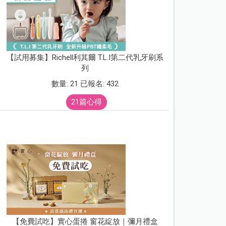
【試用募集】Richell利其爾 T.L.I第二代乳牙刷系
列
數量: 21 已報名: 432
21篇心得
【免費試吃】實心蛋捲 窗花綻放｜彌月禮盒