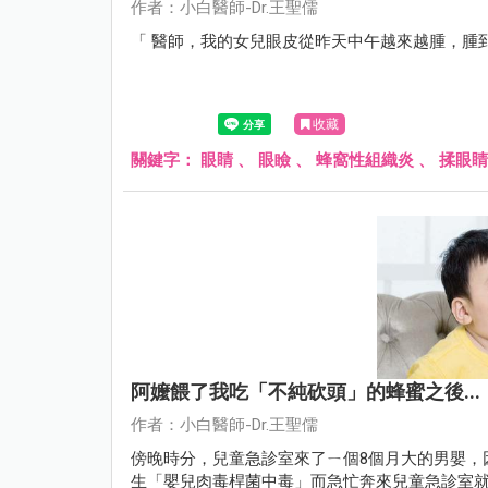
作者：小白醫師-Dr.王聖儒
「 醫師，我的女兒眼皮從昨天中午越來越腫，腫
收藏
關鍵字：
眼睛
、
眼瞼
、
蜂窩性組織炎
、
揉眼睛
阿嬤餵了我吃「不純砍頭」的蜂蜜之後...
作者：小白醫師-Dr.王聖儒
傍晚時分，兒童急診室來了ㄧ個8個月大的男嬰，
生「嬰兒肉毒桿菌中毒」而急忙奔來兒童急診室