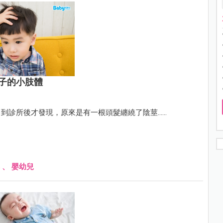
子的小肢體
所後才發現，原來是有一根頭髮纏繞了陰莖......
、
嬰幼兒