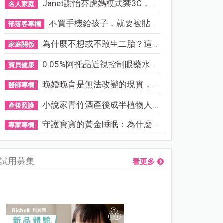
Janet謝怡芬虎媽模式禁3C，看...
名人家庭
不買手機給孩子，就要被貼「...
部落客專欄
為什麼不想或不敢生二胎？這8...
家庭關係
0.05%阿托品近視控制眼藥水納...
寶貝健康
晚婚晚育是無法改變的現實，...
醫師專欄
小說家青竹酒產後成半植物人...
產後照護
守護寶寶的黃金睡眠：為什麼...
專家專欄
試用募集
看更多