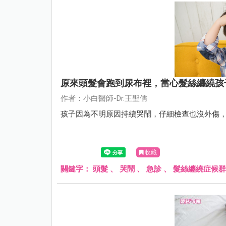
原來頭髮會跑到尿布裡，當心髮絲纏繞孩
作者：小白醫師-Dr.王聖儒
孩子因為不明原因持續哭鬧，仔細檢查也沒外傷，到診
收藏
關鍵字：
頭髮
、
哭鬧
、
急診
、
髮絲纏繞症候群