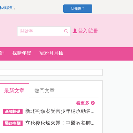
私權說明
。
我知道了
登入|註冊
師
採購年鑑
寵粉月月抽
最新文章
熱門文章
看更多
新北割頸案受害少年楊承勳名...
新知快遞
立秋後秋燥來襲！中醫教養肺...
醫師專欄