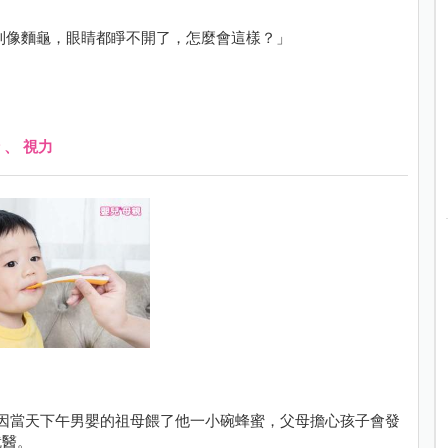
到像麵龜，眼睛都睜不開了，怎麼會這樣？」
、
視力
因當天下午男嬰的祖母餵了他一小碗蜂蜜，父母擔心孩子會發
就醫。