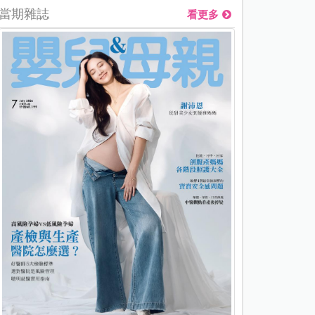
當期雜誌
看更多