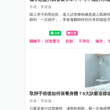
作者：李俊逸
踏上求子的馬拉松，進入試管療程總是讓人既期
順利「一次就中」，李俊逸醫師特別分享四個提
收藏
關鍵字：
試管嬰兒
、
胚胎
、
不孕症
、
備孕
、
取卵手術後如何保養身體？6大訣竅這樣
作者：李俊逸
只要是進行試管療程、凍卵和捐卵，都一定會經