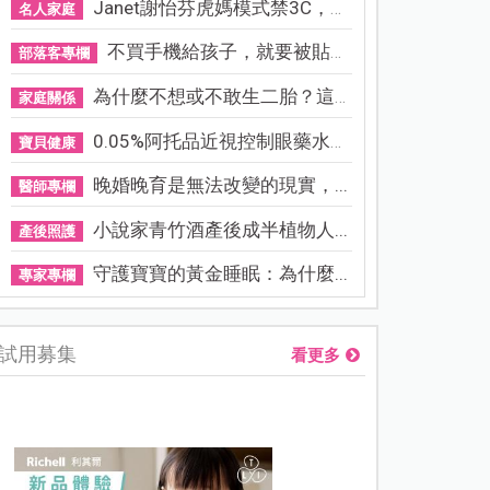
Janet謝怡芬虎媽模式禁3C，看...
名人家庭
不買手機給孩子，就要被貼「...
部落客專欄
為什麼不想或不敢生二胎？這8...
家庭關係
0.05%阿托品近視控制眼藥水納...
寶貝健康
晚婚晚育是無法改變的現實，...
醫師專欄
小說家青竹酒產後成半植物人...
產後照護
守護寶寶的黃金睡眠：為什麼...
專家專欄
試用募集
看更多