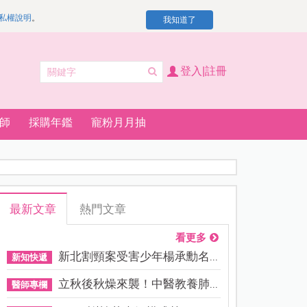
私權說明
。
我知道了
登入|註冊
師
採購年鑑
寵粉月月抽
最新文章
熱門文章
看更多
新北割頸案受害少年楊承勳名...
新知快遞
立秋後秋燥來襲！中醫教養肺...
醫師專欄