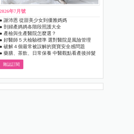
2026年7月號
● 謝沛恩 從甜美少女到優雅媽媽
● 剖婦產媽媽各階段照護大全
● 產檢與生產醫院怎麼選？
● 好醫師５大檢驗標準 選對醫院是風險管理
● 破解４個最常被誤解的寶寶安全感問題
● 藥膳、茶飲、日常保養 中醫觀點看產後掉髮
雜誌訂閱