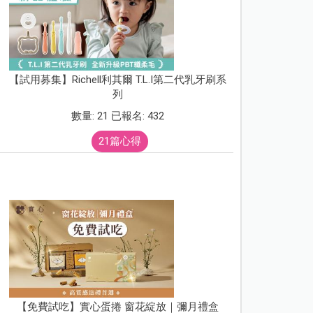
【試用募集】Richell利其爾 T.L.I第二代乳牙刷系
列
數量: 21 已報名: 432
21篇心得
【免費試吃】實心蛋捲 窗花綻放｜彌月禮盒