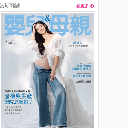
當期雜誌
看更多