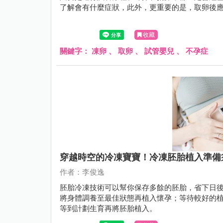
了解會有什麼症狀，此外，更重要的是，取卵後
收藏
關鍵字：
凍卵
、
取卵
、
試管嬰兒
、
不孕症
穿越時空的冷凍寶寶！冷凍胚胎植入準備
作者：李俊逸
胚胎冷凍技術可以幫你保存多餘的胚胎，省下日
將身體調養至最佳狀態再植入懷孕；等待較好的
等到計劃生育再將胚胎植入。