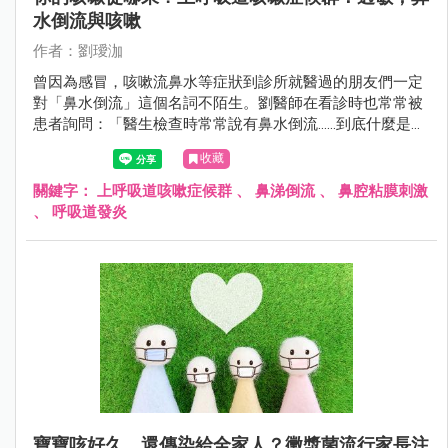
水倒流與咳嗽
作者：劉璦泇
曾因為感冒，咳嗽流鼻水等症狀到診所就醫過的朋友們一定
對「鼻水倒流」這個名詞不陌生。劉醫師在看診時也常常被
患者詢問：「醫生檢查時常常說有鼻水倒流......到底什麼是鼻
水倒流呢？是一個病嗎？而且有時候其實沒感覺有流鼻水
收藏
呀！倒是常常覺得喉嚨有痰，想咳嗽......」，其實鼻水倒流顧
名思義就是指鼻腔與鼻竇的分泌物往後滲，倒流至咽喉的一
關鍵字：
上呼吸道咳嗽症候群
、
鼻涕倒流
、
鼻腔粘膜刺激
個正常生理現象。
、
呼吸道發炎
寶寶咳好久，還傳染給全家人？黴漿菌流行家長注