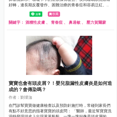
好轉，連長期反覆發作、困難治療的青春痘和容易泛紅、毛
孔粗大的酒糟性皮膚，在規律治療後都有明顯進步。最重要
收藏
的是，患者的生活品質也因此獲得極大的改善。
關鍵字：
酒糟性皮膚
、
青春痘
、
鼻過敏
、
壓力賀爾蒙
寶寶也會有頭皮屑？！嬰兒脂漏性皮膚炎是如何造
成的？會傳染嗎？
作者：劉璦泇
在門診幫寶寶做健康檢查以及預防針施打時，常碰到家長們
有點不好意思的指著寶寶的頭皮問： 「醫師，最近幫寶寶洗
澡時發現頭皮上出現黃黃黏黏，一塊一塊好像是頭皮屑的東