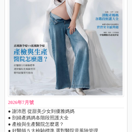
2026年7月號
● 謝沛恩 從甜美少女到優雅媽媽
● 剖婦產媽媽各階段照護大全
● 產檢與生產醫院怎麼選？
● 好醫師５大檢驗標準 選對醫院是風險管理