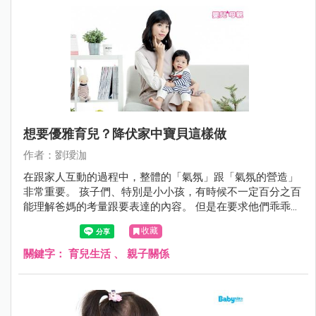
孩童容易產生注意力不集中、急躁、易衝動、犯錯率高等情
況。 甚至可能進而發展出注意力缺乏/過動症候群。 因此，
孩子除了妥善控制與治療過敏以外，一段時間後若仍專注力
欠佳，就要考慮針對注意力不足，接受進一步的評估與治
療。
想要優雅育兒？降伏家中寶貝這樣做
作者：劉璦泇
在跟家人互動的過程中，整體的「氣氛」跟「氣氛的營造」
非常重要。 孩子們、特別是小小孩，有時候不一定百分之百
能理解爸媽的考量跟要表達的內容。 但是在要求他們乖乖配
合跟嘗試溝通的時候，"在一個好的氛圍下出發"其實決定了
收藏
這次的結果是"平安喜樂"，還是"硝煙四起"。 更重要的是，
雖然有時候家長的怒吼跟小懲罰非常有用，但全家人的心情
關鍵字：
育兒生活
、
親子關係
與整體的氣氛卻被破壞了。 爸媽們發完脾氣後也會非常的疲
憊。 有鑑於此，快來一起看看還有哪些不費力就可以降服家
中小魔獸們的好方法吧!