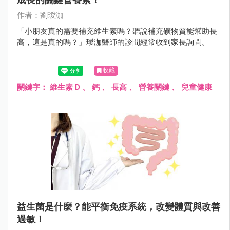
作者：劉璦泇
「小朋友真的需要補充維生素嗎？聽說補充礦物質能幫助長
高，這是真的嗎？」璦泇醫師的診間經常收到家長詢問。
收藏
關鍵字：
維生素 D
、
鈣
、
長高
、
營養關鍵
、
兒童健康
益生菌是什麼？能平衡免疫系統，改變體質與改善
過敏！