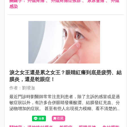
關鍵字：
外陰疼痛
、
外陰疼痛症候群
、
尿尿會痛
、
外陰
感染
淚之女王還是累之女王？眼睛紅癢到底是疲勞、結
膜炎，還是乾眼症！
作者：劉璦泇
最近門診時劉醫師常常注意到患者，除了主訴的感冒或是過
敏症狀以外，有許多合併眼睛發癢酸澀、結膜發紅充血、分
泌物增加的症狀。 甚至有些人出現視力模糊、看不清楚的病
症。
收藏