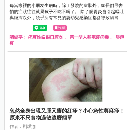
每當家裡的小朋友生病時，除了發燒的症狀外，家長們最害
怕的症狀往往就屬孩子不吃不喝了。 除了腸胃炎會引起嘔吐
與腹瀉以外，幾乎所有常見的嬰幼兒感染症都會導致腸胃蠕
動變慢、食慾不振的狀況。 若是上呼吸道感染，更是會引起
收藏
喉嚨紅腫，甚至是咽喉扁桃腺化膿的情形，更加影響孩子的
食慾。
關鍵字：
疱疹性齒齦口腔炎
、
第一型人類疱疹病毒
、
唇疱
疹
忽然全身出現又腫又癢的紅疹？小心急性蕁麻疹！
原來不只食物過敏這麼簡單
作者：劉璦泇