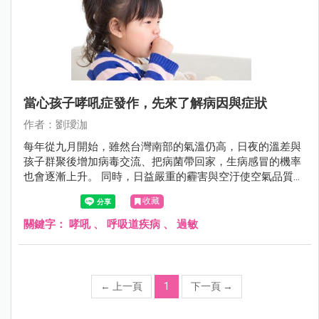
當心孩子哮吼症發作，先來了解病因與症狀
作者：劉璦泇
每年從九月開始，雖然台灣南部的氣溫仍高，日夜的溫差與
孩子群聚後增加病毒交流、把病菌帶回家，生病感冒的機率
也會逐漸上升。 同時，日益嚴重的霾害與空汙使空氣品質下
降，讓敏感族群過敏甚至是氣喘發作的比率上升。 若再加上
收藏
秋颱報到、外圍氣流導致降雨頻率增加，空氣中黴菌、塵
螨、與小分子粉塵更會使過敏症狀急性發作。 這時候，如果
關鍵字：
哮吼
、
呼吸道疾病
、
過敏
不小心感染到病毒，症狀往往也會來的特別嚴重。 今天要跟
大家分享的是在季節轉換時，特別容易影響孩子的感染併發
症「哮吼」。
←
上一頁
1
下一頁
→