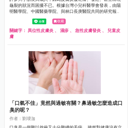
龜裂的狀況而困擾不已。根據台灣小兒科醫學會發表，由陽
明醫學院、中國醫藥學院、與林口長庚醫院共同的研究報告
指出，過去十年來，異位性皮膚炎在台灣的發生率有顯著逐
收藏
年上升的趨勢。
關鍵字：
異位性皮膚炎
、
濕疹
、
急性皮膚發炎
、
兒童皮
膚
「口氣不佳」竟然與過敏有關？鼻過敏怎麼造成口
臭的呢？
作者：劉璦泇
口臭是一個難以啟齒又十分難纏的毛病。 雖然對健康沒有立