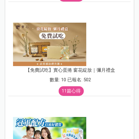
【免費試吃】實心蛋捲 窗花綻放｜彌月禮盒
數量: 10 已報名: 502
11篇心得