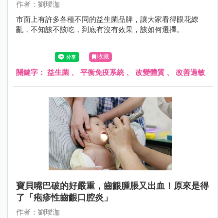
作者：劉璦泇
市面上有許多各種不同的益生菌品牌，讓大家看得眼花繚
亂，不知該不該吃，到底有沒有效果，該如何選擇。
收藏
關鍵字：
益生菌
、
平衡免疫系統
、
改變體質
、
改善過敏
寶貝嘴巴破的好嚴重，齒齦腫脹又出血！原來是得
了「疱疹性齒齦口腔炎」
作者：劉璦泇