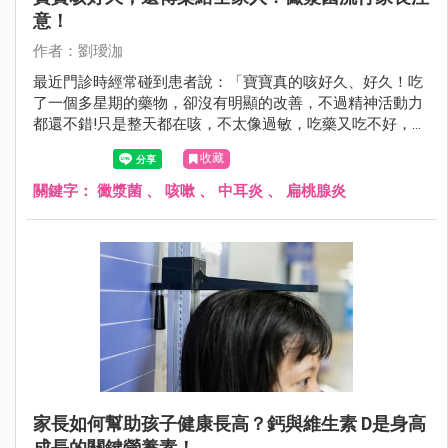
意！
作者：劉璦泇
最近門診時經常碰到患者說：「寶寶真的咳好久、好久！吃
了一個多星期的藥物，卻沒有明顯的改善，不過精神活動力
都還不錯!只是整天都在咳，不太像過敏，吃藥又吃不好，連
家人都被傳染了！」
收藏
關鍵字：
黴漿菌
、
咳嗽
、
中耳炎
、
扁桃腺炎
家長如何幫助孩子健康長高？鈣與維生素 D是身高
成長的關鍵營養素！