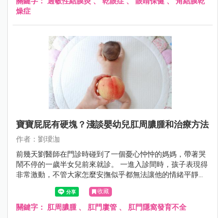
關鍵字：
過敏性結膜炎
、
乾眼症
、
眼睛保健
、
角結膜乾
燥症
寶寶屁屁有硬塊？淺談嬰幼兒肛周膿腫和治療方法
作者：劉璦泇
前幾天劉醫師在門診時碰到了一個憂心忡忡的媽媽，帶著哭
鬧不停的一歲半女兒前來就診。 一進入診間時，孩子表現得
非常激動，不管大家怎麼安撫似乎都無法讓他的情緒平靜下
來。
收藏
關鍵字：
肛周膿腫
、
肛門廔管
、
肛門隱窩發育不全