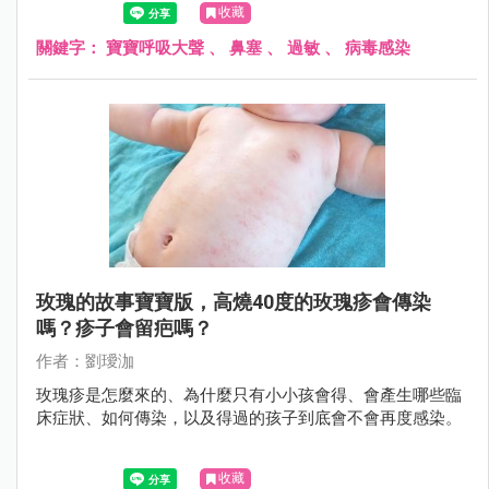
收藏
關鍵字：
寶寶呼吸大聲
、
鼻塞
、
過敏
、
病毒感染
玫瑰的故事寶寶版，高燒40度的玫瑰疹會傳染
嗎？疹子會留疤嗎？
作者：劉璦泇
玫瑰疹是怎麼來的、為什麼只有小小孩會得、會產生哪些臨
床症狀、如何傳染，以及得過的孩子到底會不會再度感染。
收藏