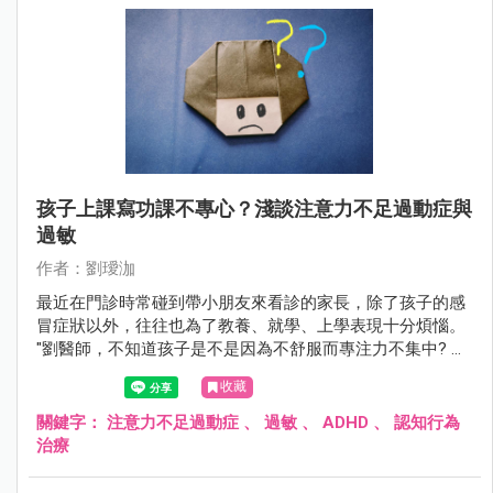
孩子上課寫功課不專心？淺談注意力不足過動症與
過敏
作者：劉璦泇
最近在門診時常碰到帶小朋友來看診的家長，除了孩子的感
冒症狀以外，往往也為了教養、就學、上學表現十分煩惱。
"劉醫師，不知道孩子是不是因為不舒服而專注力不集中? 老
師常常跟我們反映孩子上課不專心，回家功課也是需要我們
收藏
全程盯著才能完成。 每天光是幫他看功課就造成親子衝突不
斷......這該如何是好呢？ 在之前的文章中我們曾分享過，兒童
關鍵字：
注意力不足過動症
、
過敏
、
ADHD
、
認知行為
出現注意力不集中、過動、衝動控制障礙與過敏性體質密切
治療
相關。 這些孩子因過敏性鼻炎、異位性皮膚炎、氣喘等病
症，導致睡眠品質差以及神經傳導物質的調控異常，較其他