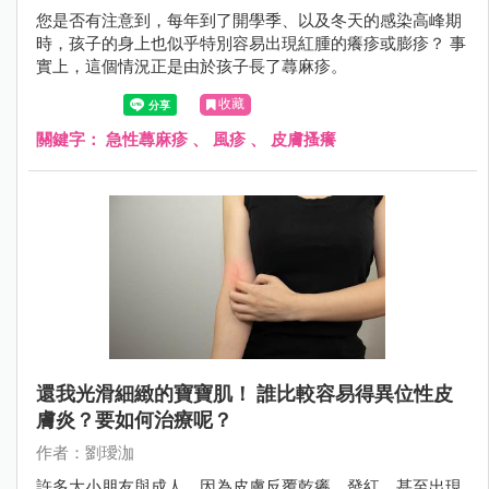
您是否有注意到，每年到了開學季、以及冬天的感染高峰期
時，孩子的身上也似乎特別容易出現紅腫的癢疹或膨疹？ 事
實上，這個情況正是由於孩子長了蕁麻疹。
收藏
關鍵字：
急性蕁麻疹
、
風疹
、
皮膚搔癢
還我光滑細緻的寶寶肌！ 誰比較容易得異位性皮
膚炎？要如何治療呢？
作者：劉璦泇
許多大小朋友與成人，因為皮膚反覆乾癢、發紅、甚至出現