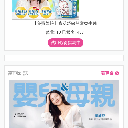
【免費體驗】森活舒敏兒童益生菌
數量: 10 已報名: 453
試用心得撰寫中
當期雜誌
看更多