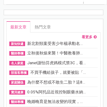
;
最新文章
熱門文章
看更多
新北割頸案受害少年楊承勳名...
新知快遞
立秋後秋燥來襲！中醫教養肺...
醫師專欄
Janet謝怡芬虎媽模式禁3C，看...
名人家庭
不買手機給孩子，就要被貼「...
部落客專欄
為什麼不想或不敢生二胎？這8...
家庭關係
0.05%阿托品近視控制眼藥水納...
寶貝健康
晚婚晚育是無法改變的現實，...
醫師專欄