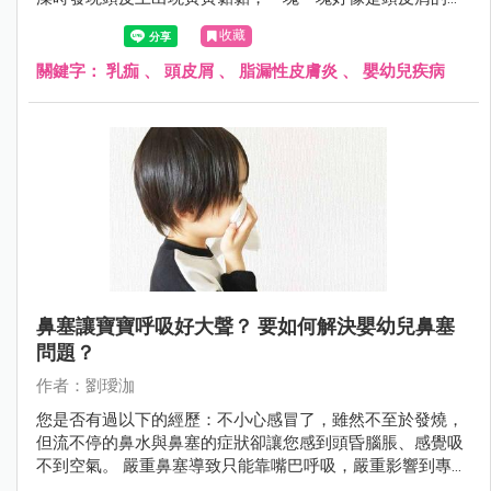
西......請問這麼小就有頭皮屑正常嗎？是不是我們在清潔上有
收藏
什麼沒注意到的？」
關鍵字：
乳痂
、
頭皮屑
、
脂漏性皮膚炎
、
嬰幼兒疾病
鼻塞讓寶寶呼吸好大聲？ 要如何解決嬰幼兒鼻塞
問題？
作者：劉璦泇
您是否有過以下的經歷：不小心感冒了，雖然不至於發燒，
但流不停的鼻水與鼻塞的症狀卻讓您感到頭昏腦脹、感覺吸
不到空氣。 嚴重鼻塞導致只能靠嘴巴呼吸，嚴重影響到專注
力與工作效率、痛不欲生。