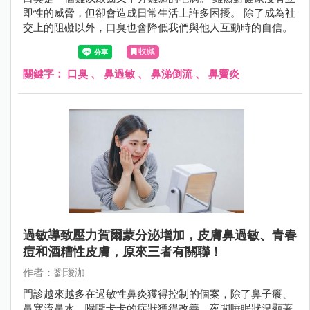
即性的威脅，但卻會造成日常生活上許多困擾。 除了成為社
交上的阻礙以外，口臭也會降低我們與他人互動時的自信。
收藏
關鍵字：
口臭
、
鼻過敏
、
鼻涕倒流
、
鼻竇炎
過敏導致壓力賀爾蒙分泌增加，皮膚鼻過敏、青春
痘和酒糟性皮膚，原來三者有關聯！
作者：劉璦泇
門診越來越多在過敏性鼻炎獲得控制的個案，除了鼻子癢、
鼻塞流鼻水、喉嚨卡卡的症狀獲得改善、夜間睡眠狀況顯著