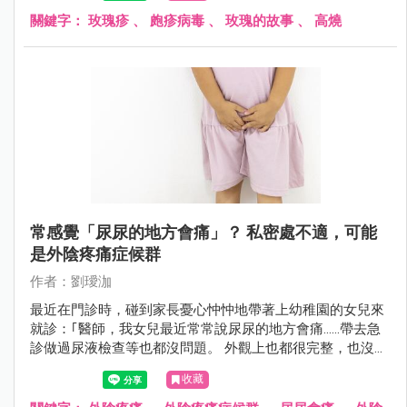
關鍵字：
玫瑰疹
、
皰疹病毒
、
玫瑰的故事
、
高燒
常感覺「尿尿的地方會痛」？ 私密處不適，可能
是外陰疼痛症候群
作者：劉璦泇
最近在門診時，碰到家長憂心忡忡地帶著上幼稚園的女兒來
就診：｢醫師，我女兒最近常常說尿尿的地方會痛......帶去急
診做過尿液檢查等也都沒問題。 外觀上也都很完整，也沒有
受傷......請問這樣到底是怎麼會回事？」
收藏