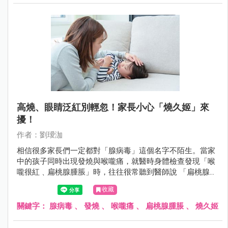
高燒、眼睛泛紅別輕忽！家長小心「燒久姬」來
擾！
作者：劉璦泇
相信很多家長們一定都對「腺病毒」這個名字不陌生。當家
中的孩子同時出現發燒與喉嚨痛，就醫時身體檢查發現「喉
嚨很紅﹑扁桃腺腫脹」時，往往很常聽到醫師說 「扁桃腺發
炎，可能是腺病毒感染或是細菌感染」。
收藏
關鍵字：
腺病毒
、
發燒
、
喉嚨痛
、
扁桃腺腫脹
、
燒久姬