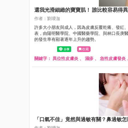
還我光滑細緻的寶寶肌！ 誰比較容易得
作者：劉璦泇
許多大小朋友與成人，因為皮膚反覆乾癢、發紅
表，由陽明醫學院、中國醫藥學院、與林口長庚
的發生率有顯著逐年上升的趨勢。
收藏
關鍵字：
異位性皮膚炎
、
濕疹
、
急性皮膚發炎
「口氣不佳」竟然與過敏有關？鼻過敏怎
作者：劉璦泇