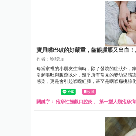
寶貝嘴巴破的好嚴重，齒齦腫脹又出血！
作者：劉璦泇
每當家裡的小朋友生病時，除了發燒的症狀外，家
引起嘔吐與腹瀉以外，幾乎所有常見的嬰幼兒感染
感染，更是會引起喉嚨紅腫，甚至是咽喉扁桃腺
收藏
關鍵字：
疱疹性齒齦口腔炎
、
第一型人類疱疹病