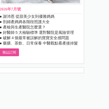
2026年7月號
● 謝沛恩 從甜美少女到優雅媽媽
● 剖婦產媽媽各階段照護大全
● 產檢與生產醫院怎麼選？
● 好醫師５大檢驗標準 選對醫院是風險管理
● 破解４個最常被誤解的寶寶安全感問題
● 藥膳、茶飲、日常保養 中醫觀點看產後掉髮
雜誌訂閱