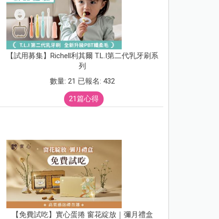
【試用募集】Richell利其爾 T.L.I第二代乳牙刷系
列
數量: 21 已報名: 432
21篇心得
【免費試吃】實心蛋捲 窗花綻放｜彌月禮盒