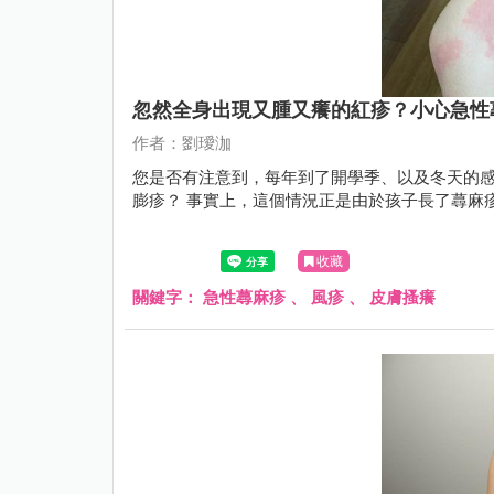
忽然全身出現又腫又癢的紅疹？小心急性
作者：劉璦泇
您是否有注意到，每年到了開學季、以及冬天的
膨疹？ 事實上，這個情況正是由於孩子長了蕁麻
收藏
關鍵字：
急性蕁麻疹
、
風疹
、
皮膚搔癢