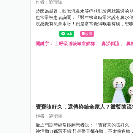
作者：劉璦泇
曾因為感冒，咳嗽流鼻水等症狀到診所就醫過的
也常常被患者詢問：「醫生檢查時常常說有鼻水倒流.
沒感覺有流鼻水呀！倒是常常覺得喉嚨有痰，想咳嗽.
往後滲，倒流至咽喉的一個正常生理現象。
收藏
關鍵字：
上呼吸道咳嗽症候群
、
鼻涕倒流
、
鼻
寶寶咳好久，還傳染給全家人？黴漿菌流
作者：劉璦泇
最近門診時經常碰到患者說：「寶寶真的咳好久
神活動力都還不錯!只是整天都在咳，不太像過敏