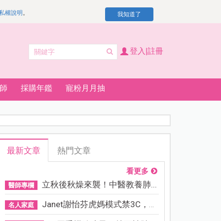
私權說明
。
我知道了
登入|註冊
師
採購年鑑
寵粉月月抽
最新文章
熱門文章
看更多
立秋後秋燥來襲！中醫教養肺...
醫師專欄
Janet謝怡芬虎媽模式禁3C，看...
名人家庭