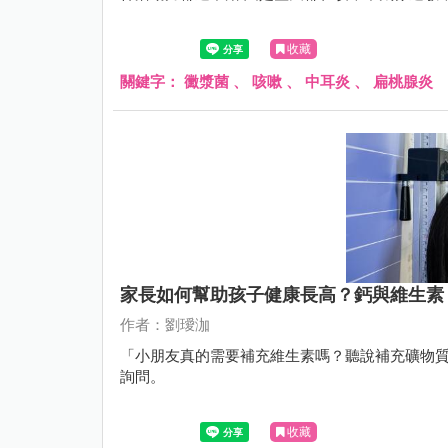
收藏
關鍵字：
黴漿菌
、
咳嗽
、
中耳炎
、
扁桃腺炎
家長如何幫助孩子健康長高？鈣與維生素
作者：劉璦泇
「小朋友真的需要補充維生素嗎？聽說補充礦物
詢問。
收藏