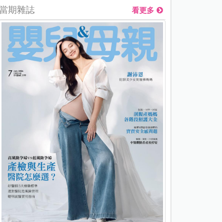
當期雜誌
看更多