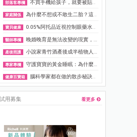
不買手機給孩子，就要被貼「...
部落客專欄
為什麼不想或不敢生二胎？這8...
家庭關係
0.05%阿托品近視控制眼藥水納...
寶貝健康
晚婚晚育是無法改變的現實，...
醫師專欄
小說家青竹酒產後成半植物人...
產後照護
守護寶寶的黃金睡眠：為什麼...
專家專欄
腦科學家都在做的散步秘訣！...
健康百寶箱
試用募集
看更多