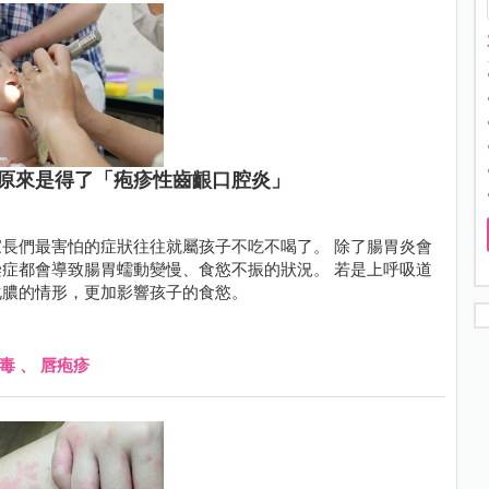
原來是得了「疱疹性齒齦口腔炎」
長們最害怕的症狀往往就屬孩子不吃不喝了。 除了腸胃炎會
症都會導致腸胃蠕動變慢、食慾不振的狀況。 若是上呼吸道
化膿的情形，更加影響孩子的食慾。
毒
、
唇疱疹