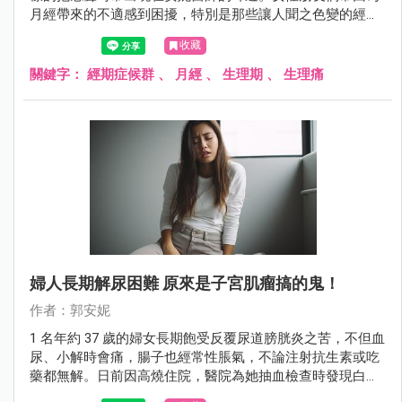
月經帶來的不適感到困擾，特別是那些讓人聞之色變的經期
症候群，在年齡介於 20 ~ 40 歲之間更是常見，尤其是在 25
收藏
~ 35 歲這個年齡段達到高峰。在這裡，安妮醫師將與大家分
享一些能夠幫助你揮別生理不適、重拾好氣色的建議。
關鍵字：
經期症候群
、
月經
、
生理期
、
生理痛
婦人長期解尿困難 原來是子宮肌瘤搞的鬼！
作者：郭安妮
1 名年約 37 歲的婦女長期飽受反覆尿道膀胱炎之苦，不但血
尿、小解時會痛，腸子也經常性脹氣，不論注射抗生素或吃
藥都無解。日前因高燒住院，醫院為她抽血檢查時發現白血
球數超標，血液裡滿佈細菌，同時檢查出她子宮裡長有 7、8