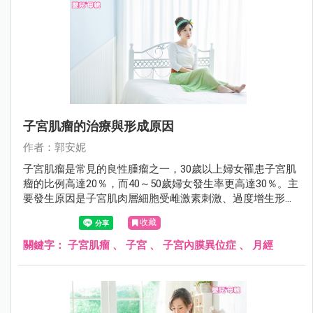
子宮肌瘤的治療與形成原因
作者：郭安妮
子宮肌瘤是常見的良性腫瘤之一，30歲以上婦女罹患子宮肌
瘤的比例高達20％，而40～50歲婦女發生率更高達30％。主
要發生原因是子宮肌肉層細胞受雌激素刺激、過度增生形成
的良性腫瘤，大部份不需要治療，只要定期追蹤即可。
收藏
關鍵字：
子宮肌瘤
、
子宮
、
子宮內膜異位症
、
月經