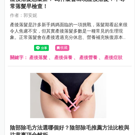
常落髮早檢查！
作者：郭安妮
產後落髮是許多新手媽媽面臨的一項挑戰，落髮期看起來很
令人焦慮不安，但其實產後落髮多數是一種常見的生理現
象。正常落髮會在產後透過充分休息、營養補充恢復原本豐
盈的秀髮，若是不正常落髮，則需盡快就醫。
收藏
關鍵字：
產後落髮
、
產後保養
、
產後營養
、
產後症狀
陰部除毛方法選哪個好？陰部除毛推薦方法比較與
注意事項全解析