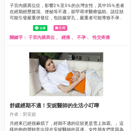
子宮內膜異位症，影響2％至5％的台灣女性，其中35％患者
在經期經歷腹瀉、便秘等不適，卻罕尋求醫療協助。該症狀
可能引發嚴重併發症，包括腸穿孔，嚴重者可能導致不孕。
臨床表現包括經痛、不孕症、性交疼痛等。及早發現及治療
收藏
至關重要，特別對計劃生育的女性，懷孕期間的荷爾蒙變化
有助於症狀緩解。
關鍵字：
子宮內膜異位
、
經痛
、
不孕
、
性交疼痛
舒緩經期不適！安妮醫師的生活小叮嚀
作者：郭安妮
月經來已經很麻煩了，經期不適的症狀更是雪上加霜。」這
樣的抱怨聲時常出現在安妮醫師的耳邊。女性朋友們常因為