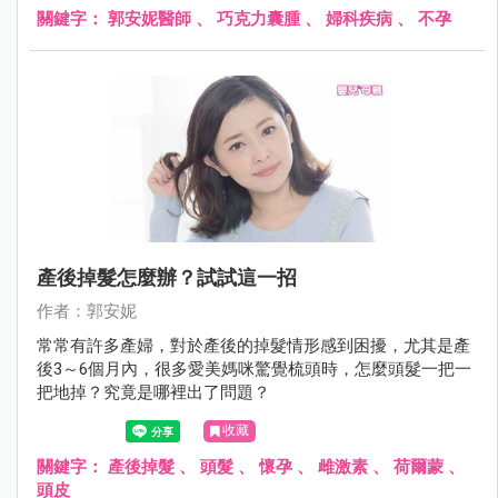
關鍵字：
郭安妮醫師
、
巧克力囊腫
、
婦科疾病
、
不孕
產後掉髮怎麼辦？試試這一招
作者：郭安妮
常常有許多產婦，對於產後的掉髮情形感到困擾，尤其是產
後3～6個月內，很多愛美媽咪驚覺梳頭時，怎麼頭髮一把一
把地掉？究竟是哪裡出了問題？
收藏
關鍵字：
產後掉髮
、
頭髮
、
懷孕
、
雌激素
、
荷爾蒙
、
頭皮