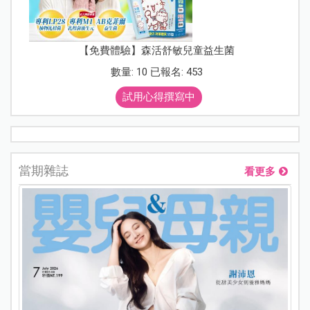
【免費體驗】森活舒敏兒童益生菌
數量: 10 已報名: 453
試用心得撰寫中
當期雜誌
看更多