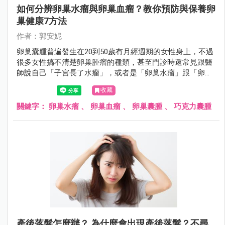
如何分辨卵巢水瘤與卵巢血瘤？教你預防與保養卵
巢健康7方法
作者：郭安妮
卵巢囊腫普遍發生在20到50歲有月經週期的女性身上，不過
很多女性搞不清楚卵巢腫瘤的種類，甚至門診時還常見跟醫
師說自己「子宮長了水瘤」，或者是「卵巢水瘤」跟「卵巢
血瘤」分不清楚，女性朋友應該要認識什麼是卵巢囊腫。
收藏
關鍵字：
卵巢水瘤
、
卵巢血瘤
、
卵巢囊腫
、
巧克力囊腫
產後落髮怎麼辦？ 為什麼會出現產後落髮？不尋