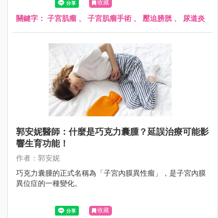
收藏
顆大小不一的肌瘤，其中 1 顆大約 8 公分大，向外壓迫到膀
胱和尿道，造成頻尿、排尿困難；另 1 顆壓迫到腸子，造成
關鍵字：
子宮肌瘤
、
子宮肌瘤手術
、
壓迫膀胱
、
尿道炎
腹脹不舒服，因此立即為她安排手術切除肌瘤，才終於根除
了這位婦女的長期之痛。
郭安妮醫師：什麼是巧克力囊腫？延誤治療可能影
響生育功能！
作者：郭安妮
巧克力囊腫的正式名稱為「子宮內膜異性瘤」，是子宮內膜
異位症的一種變化。
收藏