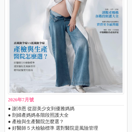
2026年7月號
● 謝沛恩 從甜美少女到優雅媽媽
● 剖婦產媽媽各階段照護大全
● 產檢與生產醫院怎麼選？
● 好醫師５大檢驗標準 選對醫院是風險管理