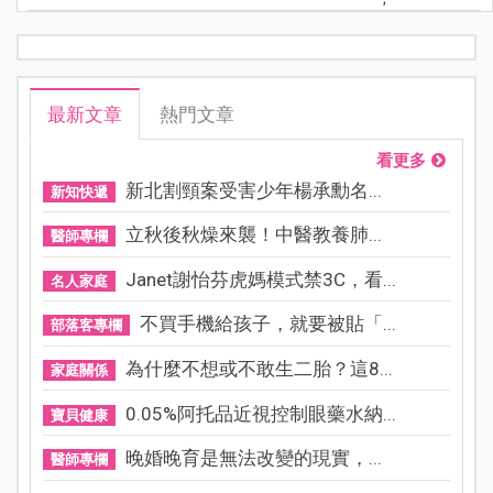
最新文章
熱門文章
看更多
新北割頸案受害少年楊承勳名...
新知快遞
立秋後秋燥來襲！中醫教養肺...
醫師專欄
Janet謝怡芬虎媽模式禁3C，看...
名人家庭
不買手機給孩子，就要被貼「...
部落客專欄
為什麼不想或不敢生二胎？這8...
家庭關係
0.05%阿托品近視控制眼藥水納...
寶貝健康
晚婚晚育是無法改變的現實，...
醫師專欄