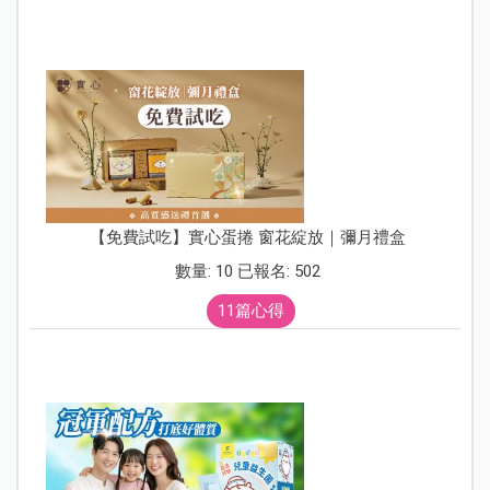
【免費試吃】實心蛋捲 窗花綻放｜彌月禮盒
數量: 10 已報名: 502
11篇心得