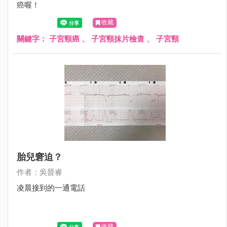
癌喔！
收藏
關鍵字：
子宮頸癌
、
子宮頸抹片檢查
、
子宮頸
胎兒窘迫？
作者：吳晉睿
凌晨接到的一通電話
收藏