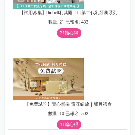
【試用募集】Richell利其爾 T.L.I第二代乳牙刷系列
數量: 21 已報名: 432
21篇心得
【免費試吃】實心蛋捲 窗花綻放｜彌月禮盒
數量: 10 已報名: 502
11篇心得