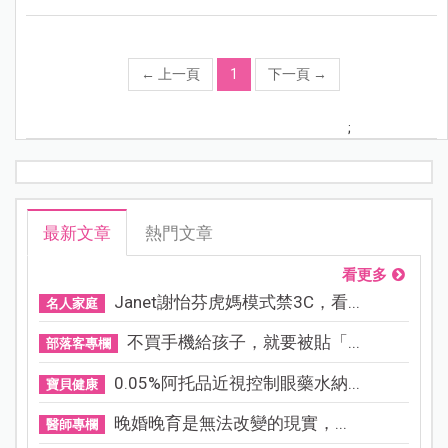
←
上一頁
1
下一頁
→
;
最新文章
熱門文章
看更多
Janet謝怡芬虎媽模式禁3C，看...
名人家庭
不買手機給孩子，就要被貼「...
部落客專欄
0.05%阿托品近視控制眼藥水納...
寶貝健康
晚婚晚育是無法改變的現實，...
醫師專欄