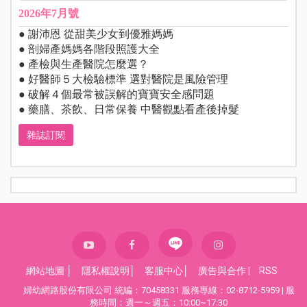
2026年7月號
● 謝沛恩 從甜美少女到優雅媽媽
● 剖婦產媽媽各階段照護大全
● 產檢與生產醫院怎麼選？
● 好醫師５大檢驗標準 選對醫院是風險管理
● 破解４個最常被誤解的寶寶安全感問題
● 藥膳、茶飲、日常保養 中醫觀點看產後掉髮
雜誌訂閱
網站地圖
│
隱私權說明
│
客服中心
│
廣告與合作
|
RSS
婦幼網路股份有限公司 統編：70458331 服務專線：02-8712-5959 | 服
務時間：週一～週五：10:00~17:30