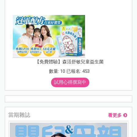
【免費體驗】森活舒敏兒童益生菌
數量: 10 已報名: 453
試用心得撰寫中
當期雜誌
看更多